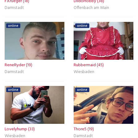
F.Krueger (18)
DildoHobby (38)
Darmstadt
Offenbach am Main
online
online
ReneRyder (19)
Rubbermaid (45)
Darmstadt
Wiesbaden
online
online
Lovelyhump (33)
Thore5 (19)
Wiesbaden
Darmstadt