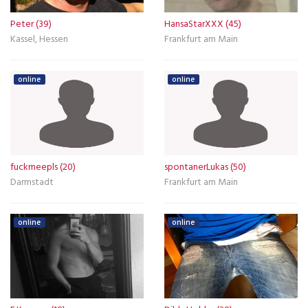
Peter (39)
HansaStarXXX (45)
Kassel, Hessen
Frankfurt am Main
online
online
fuckmeepls (20)
spontanerLukas (50)
Darmstadt
Frankfurt am Main
online
online