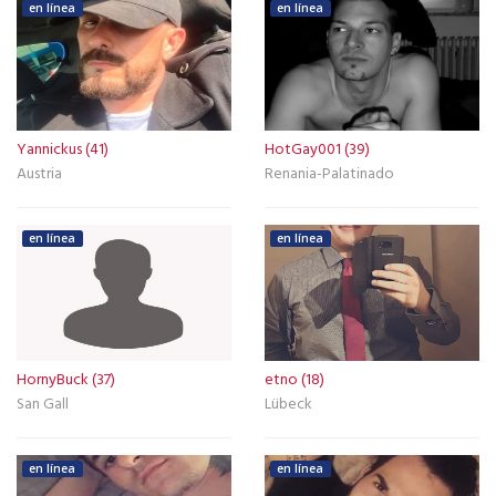
en línea
en línea
Yannickus (41)
HotGay001 (39)
Austria
Renania-Palatinado
en línea
en línea
HornyBuck (37)
etno (18)
San Gall
Lübeck
en línea
en línea