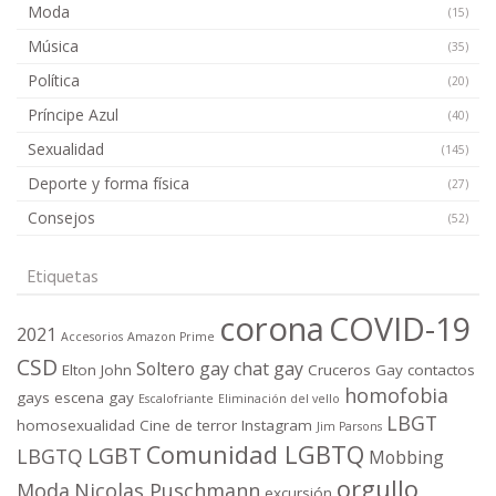
Moda
(15)
Música
(35)
Política
(20)
Príncipe Azul
(40)
Sexualidad
(145)
Deporte y forma física
(27)
Consejos
(52)
Etiquetas
corona
COVID-19
2021
Accesorios
Amazon Prime
CSD
Soltero gay
chat gay
Elton John
Cruceros Gay
contactos
homofobia
gays
escena gay
Escalofriante
Eliminación del vello
LBGT
homosexualidad
Cine de terror
Instagram
Jim Parsons
Comunidad LGBTQ
LGBT
LBGTQ
Mobbing
orgullo
Moda
Nicolas Puschmann
excursión