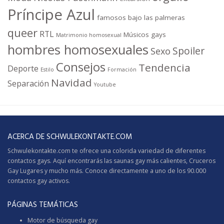
Príncipe Azul
famosos bajo las palmeras
queer
RTL
Músicos gays
Matrimonio homosexual
hombres homosexuales
Spoiler
Sexo
Consejos
Tendencia
Deporte
Estilo
Formación
Navidad
Separación
Youtube
ACERCA DE SCHWULEKONTAKTE.COM
Schwulekontakte.com te ofrece una colorida variedad de diferentes
contactos gays. Aquí encontrarás las saunas gay más calientes,
Cruceros
Gay
Lugares y mucho más. Conoce directamente a uno de los 90.000
contactos gay activos.
PÁGINAS TEMÁTICAS
Motor de búsqueda gay