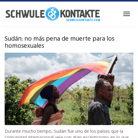
Ir
al
Alter
contenido
la
principal
naveg
Sudán: no más pena de muerte para los
homosexuales
Durante mucho tiempo, Sudán fue uno de los países que la
comunidad internacional veía con gran escepticismo en lo que