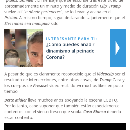
"
¡Adiós, Donnie!
". El mensaje que se esconde tras este vídeo de
aproximadamente un minuto y medio de duración
Clip
:
Trump
vuelve allí "
a dónde perteneces
", se lo llevan y acaba en el
Prisión
. Al mismo tiempo, sigue declarando tajantemente que el
Elecciones
sea
manipula
sido.
INTERESANTE PARA TI:
¿Cómo puedes añadir
dinamismo al peinado
Corona?
A pesar de que es claramente reconocible que el
Videoclip
ser el
resultado de intersecciones, entre otras cosas, de
Trump
Cara y
los cuerpos de
Presos
el vídeo recibido
en
muchos likes en poco
tiempo.
Bette Midler
lleva muchos años apoyando la escena LGBTQ.
Por lo tanto, cabe suponer que también están especialmente
contentos con el viento fresco que sopla.
Casa Blanca
debería
estar contento.