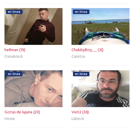
en línea
en línea
hellman (19)
ChubbyBoy__ (3()
Osnabrück
Carintia
en línea
en línea
Gotas de lujuria (20)
Veit2 (36)
Hesse
Lübeck