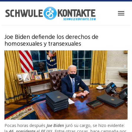
Ir
al
Alter
contenido
la
principal
naveg
Joe Biden defiende los derechos de
homosexuales y transexuales
Pocas horas después
Joe Biden
juró su cargo, se hizo evidente:
la
46. presidente
el
EE.UU.
Entre otras cosas, hace campaña por