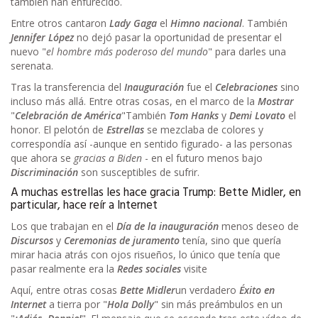
también han enfurecido.
Entre otros cantaron
Lady Gaga
el
Himno nacional
. También
Jennifer López
no dejó pasar la oportunidad de presentar el
nuevo "
el hombre más poderoso del mundo
" para darles una
serenata.
Tras la transferencia del
Inauguración
fue el
Celebraciones
sino
incluso más allá. Entre otras cosas, en el marco de la
Mostrar
"
Celebración de América
"También
Tom Hanks
y
Demi Lovato
el
honor. El pelotón de
Estrellas
se mezclaba de colores y
correspondía así -aunque en sentido figurado- a las personas
que ahora se
gracias a Biden
- en el futuro menos bajo
Discriminación
son susceptibles de sufrir.
A muchas estrellas les hace gracia Trump: Bette Midler, en
particular, hace reír a Internet
Los que trabajan en el
Día de la inauguración
menos deseo de
Discursos
y
Ceremonias de juramento
tenía, sino que quería
mirar hacia atrás con ojos risueños, lo único que tenía que
pasar realmente era la
Redes sociales
visite
Aquí, entre otras cosas
Bette Midler
un verdadero
Éxito en
Internet
a tierra por "
Hola Dolly
" sin más preámbulos en un