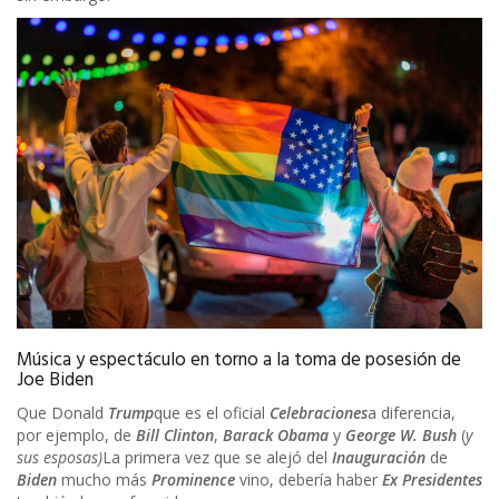
Música y espectáculo en torno a la toma de posesión de
Joe Biden
Que Donald
Trump
que es el oficial
Celebraciones
a diferencia,
por ejemplo, de
Bill Clinton
,
Barack Obama
y
George W. Bush
(
y
sus esposas)
La primera vez que se alejó del
Inauguración
de
Biden
mucho más
Prominence
vino, debería haber
Ex Presidentes