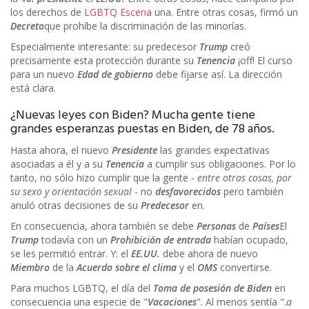
los derechos de
LGBTQ
Escena
una. Entre otras cosas, firmó un
Decreto
que prohíbe la discriminación de las minorías.
Especialmente interesante: su predecesor
Trump
creó
precisamente esta protección durante su
Tenencia
¡off! El curso
para un nuevo
Edad de gobierno
debe fijarse así. La dirección
está clara.
¿Nuevas leyes con Biden? Mucha gente tiene
grandes esperanzas puestas en Biden, de 78 años.
Hasta ahora, el nuevo
Presidente
las grandes expectativas
asociadas a él y a su
Tenencia
a cumplir sus obligaciones. Por lo
tanto, no sólo hizo cumplir que la gente -
entre otras cosas, por
su sexo y orientación sexual
- no
desfavorecidos
pero también
anuló otras decisiones de su
Predecesor
en.
En consecuencia, ahora también se debe
Personas
de
Países
El
Trump
todavía con un
Prohibición de entrada
habían ocupado,
se les permitió entrar. Y: el
EE.UU.
debe ahora de nuevo
Miembro
de la
Acuerdo sobre el clima
y el
OMS
convertirse.
Para muchos LGBTQ, el día del
Toma de posesión de Biden
en
consecuencia una especie de "
Vacaciones
". Al menos sentía ".
a