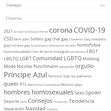
Consejos
(52)
Etiquetas
corona
COVID-19
2021
Accesorios
Amazon Prime
CSD
Soltero gay
chat gay
Elton John
Cruceros Gay
contactos
homofobia
gays
escena gay
Escalofriante
Eliminación del vello
LBGT
homosexualidad
Cine de terror
Instagram
Jim Parsons
Comunidad LGBTQ
LGBT
LBGTQ
Mobbing
orgullo
Moda
Nicolas Puschmann
excursión
Príncipe Azul
famosos bajo las palmeras
queer
RTL
Músicos gays
Matrimonio homosexual
hombres homosexuales
Spoiler
Sexo
Consejos
Tendencia
Deporte
Estilo
Formación
Navidad
Separación
Youtube