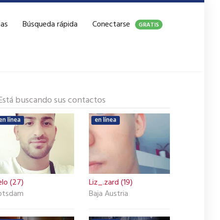
ias
Búsqueda rápida
Conectarse
GRATIS
Está buscando sus contactos
en línea
en línea
lo (27)
Liz_.zard (19)
otsdam
Baja Austria