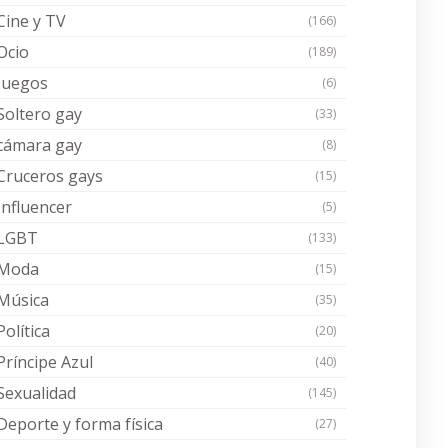
Cine y TV
(166)
Ocio
(189)
Juegos
(6)
Soltero gay
(33)
cámara gay
(8)
Cruceros gays
(15)
Influencer
(5)
LGBT
(133)
Moda
(15)
Música
(35)
Política
(20)
Príncipe Azul
(40)
Sexualidad
(145)
Deporte y forma física
(27)