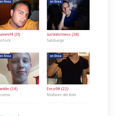
en línea
en línea
rummi14 (31)
Justinhotness (28)
ostock
Salzburgo
en línea
en línea
anklin (24)
Erico98 (22)
ucerna
Mülheim del Ruhr