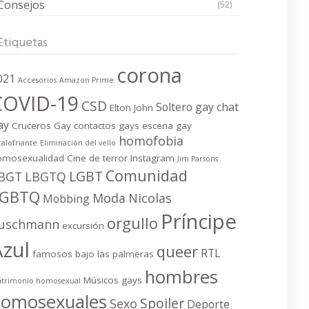
Consejos
(52)
Etiquetas
corona
021
Accesorios
Amazon Prime
COVID-19
CSD
Soltero gay
chat
Elton John
ay
Cruceros Gay
contactos gays
escena gay
homofobia
calofriante
Eliminación del vello
omosexualidad
Cine de terror
Instagram
Jim Parsons
Comunidad
LGBT
BGT
LBGTQ
LGBTQ
Moda
Nicolas
Mobbing
Príncipe
orgullo
uschmann
excursión
Azul
queer
RTL
famosos bajo las palmeras
hombres
Músicos gays
trimonio homosexual
homosexuales
Spoiler
Sexo
Deporte