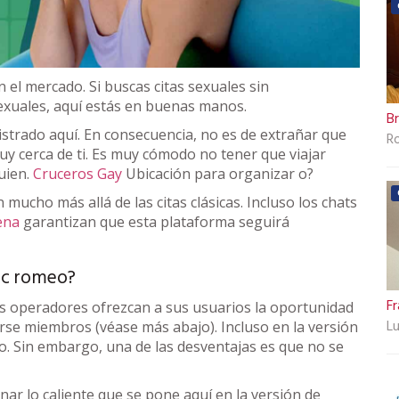
n el mercado. Si buscas citas sexuales sin
exuales, aquí estás en buenas manos.
B
istrado aquí. En consecuencia, no es de extrañar que
R
y cerca de ti. Es muy cómodo no tener que viajar
uien.
Cruceros Gay
Ubicación para organizar o?
 mucho más allá de las citas clásicas. Incluso los chats
ena
garantizan que esta plataforma seguirá
sic romeo?
Fr
los operadores ofrezcan a sus usuarios la oportunidad
L
rse miembros (véase más abajo). Incluso en la versión
zo. Sin embargo, una de las desventajas es que no se
inar lo caliente que se pone aquí en la versión de