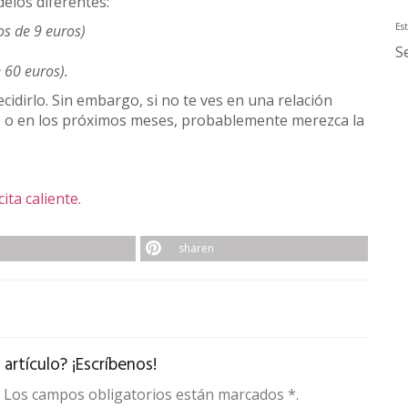
elos diferentes:
Est
s de 9 euros)
S
e 60 euros).
idirlo. Sin embargo, si no te ves en una relación
 en los próximos meses, probablemente merezca la
ta caliente.
sharen
rtículo? ¡Escríbenos!
t. Los campos obligatorios están marcados *.