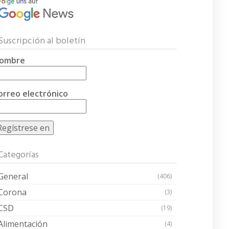
Suscripción al boletín
ombre
orreo electrónico
Categorías
General
(406)
Corona
(3)
CSD
(19)
Alimentación
(4)