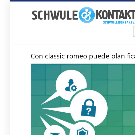
Ir
al
contenido
principal
Con classic romeo puede planific