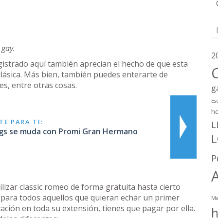
 gay.
2
strado aquí también aprecian el hecho de que esta
clásica. Más bien, también puedes enterarte de
es, entre otras cosas.
g
Es
h
E PARA TI:
L
gs se muda con Promi Gran Hermano
P
izar classic romeo de forma gratuita hasta cierto
e para todos aquellos que quieran echar un primer
Ma
icación en toda su extensión, tienes que pagar por ella.