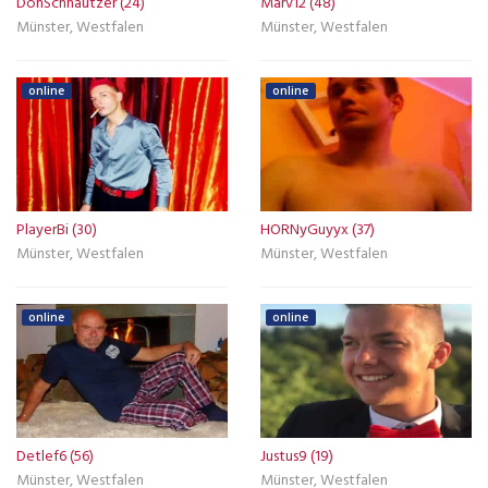
DonSchnautzer (24)
Marv12 (48)
Münster, Westfalen
Münster, Westfalen
online
online
PlayerBi (30)
HORNyGuyyx (37)
Münster, Westfalen
Münster, Westfalen
online
online
Detlef6 (56)
Justus9 (19)
Münster, Westfalen
Münster, Westfalen