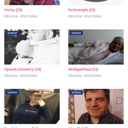
Sticky (29)
fuckmeepls (20)
Münster, Westfalen
Münster, Westfalen
online
online
OperatorSweety (24)
MolligerKlaus (52)
Münster, Westfalen
Münster, Westfalen
online
online