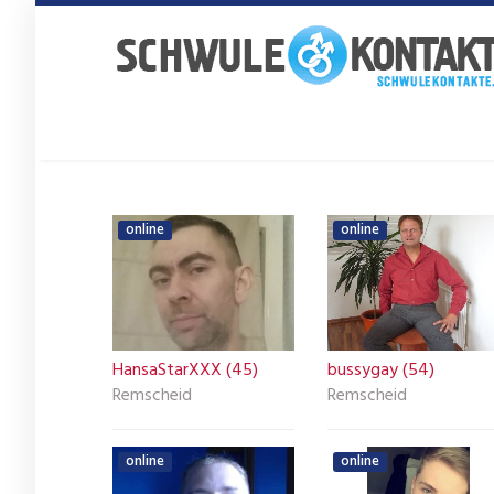
Skip
to
main
content
online
online
HansaStarXXX (45)
bussygay (54)
Remscheid
Remscheid
online
online