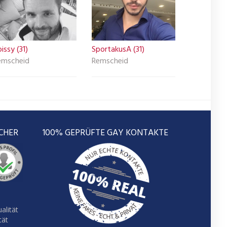
issy (31)
SportakusA (31)
emscheid
Remscheid
CHER
100% GEPRÜFTE GAY KONTAKTE
alität
tät