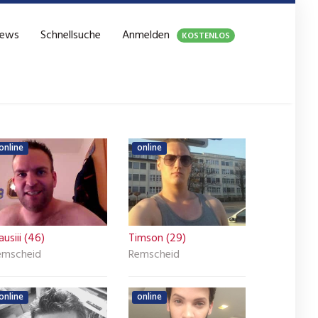
ews
Schnellsuche
Anmelden
KOSTENLOS
online
online
ausiii (46)
Timson (29)
emscheid
Remscheid
online
online