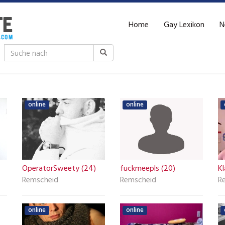
Home
Gay Lexikon
N
online
online
OperatorSweety (24)
fuckmeepls (20)
Kl
Remscheid
Remscheid
R
online
online