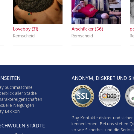
Loveboy (31)
Arschficker (56)
po
Remscheid
Remscheid
R
NSEITEN
ANONYM, DISKRET UND SI
ay Suchmaschine
erblick aller Städte
haraktereigenschaften
exuelle Neigungen
ay Lexikon
Gay Kontakte diskret und sicher
kennenlernen. Bei uns stehen Qu
 SCHWULEN STÄDTE
so wie Sicherheit und die Seriosi