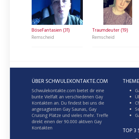
BöseFantasien (31)
Traumdeuter (19)
Remscheid
Remscheid
ÜBER SCHWULEKONTAKTE.COM
THEME
Schwulekontakte.com bietet dir eine
G
bunte Vielfalt an verschiedenen Gay
Üb
Kontakten an. Du findest bei uns die
C
angesagtesten Gay Saunas,
Gay
S
Cruising
Plätze und vieles mehr. Treffe
G
direkt einen der 90.000 aktiven Gay
Kontakten
TOP 3