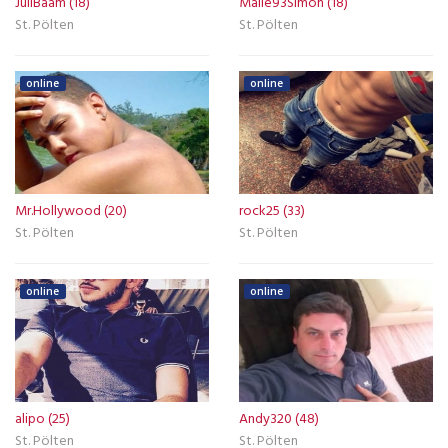
JuliBaam (18)
Malle93Simon (18)
St. Pölten
St. Pölten
online
online
Mr.Hollywood (20)
rock25 (33)
St. Pölten
St. Pölten
online
online
alipo (25)
Andy320 (48)
St. Pölten
St. Pölten