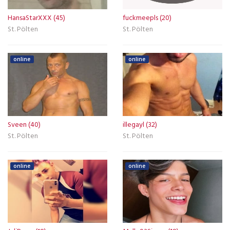
HansaStarXXX (45)
fuckmeepls (20)
St. Pölten
St. Pölten
online
online
Sveen (40)
illegayl (32)
St. Pölten
St. Pölten
online
online