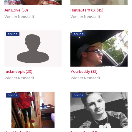
JensLove (53)
HansaStarXXX (45)
Wiener Neustadt
Wiener Neustadt
online
online
fuckmeepls (20)
Yourbuddy (32)
Wiener Neustadt
Wiener Neustadt
online
online