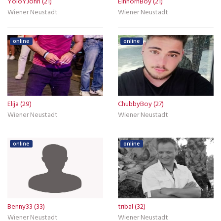
YoloYJohn (21)
EinhornBoy (21)
Wiener Neustadt
Wiener Neustadt
online
online
Elija (29)
ChubbyBoy (27)
Wiener Neustadt
Wiener Neustadt
online
online
Benny33 (33)
tribal (32)
Wiener Neustadt
Wiener Neustadt