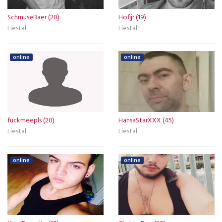
SchmuseBaer (20)
Hofijr (19)
Liestal
Liestal
online
online
fuckmeepls (20)
HansaStarXXX (45)
Liestal
Liestal
online
online