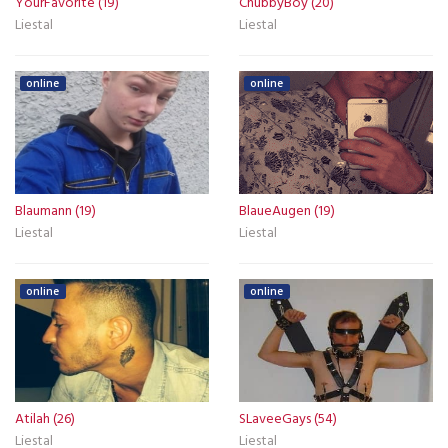
YourFavorite (19)
ChubbyBoy (20)
Liestal
Liestal
online
online
Blaumann (19)
BlaueAugen (19)
Liestal
Liestal
online
online
Atilah (26)
SLaveeGays (54)
Liestal
Liestal