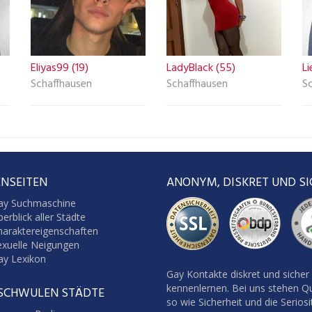
Eliyas99 (19)
LadyBlack (55)
Li
Schaffhausen
Schaffhausen
S
NSEITEN
ANONYM, DISKRET UND SI
ay Suchmaschine
erblick aller Städte
haraktereigenschaften
exuelle Neigungen
ay Lexikon
Gay Kontakte diskret und sicher
kennenlernen. Bei uns stehen Qu
 SCHWULEN STÄDTE
so wie Sicherheit und die Seriosi