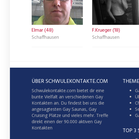
Elmar (48)
F.Krueger (18)
Schaffhausen
Schaffhausen
ÜBER SCHWULEKONTAKTE.COM
THEME
Schwulekontakte.com bietet dir eine
G
bunte Vielfalt an verschiedenen Gay
Üb
Kontakten an. Du findest bei uns die
C
angesagtesten Gay Saunas,
Gay
S
Cruising
Plätze und vieles mehr. Treffe
G
direkt einen der 90.000 aktiven Gay
Kontakten
TOP 3