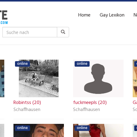
Home
Gay Lexikon
N
online
online
Robintss (20)
fuckmeepls (20)
G
Schaffhausen
Schaffhausen
S
online
online