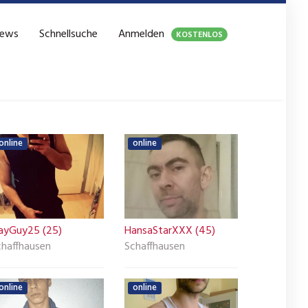
ews
Schnellsuche
Anmelden
KOSTENLOS
online
online
ayGuy25 (25)
HansaStarXXX (45)
chaffhausen
Schaffhausen
online
online