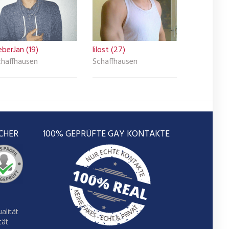
eberJan (19)
lilost (27)
chaffhausen
Schaffhausen
CHER
100% GEPRÜFTE GAY KONTAKTE
alität
tät