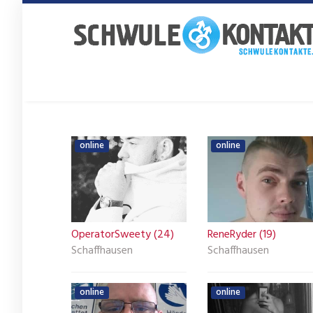
Skip
to
main
content
online
online
OperatorSweety (24)
ReneRyder (19)
Schaffhausen
Schaffhausen
online
online