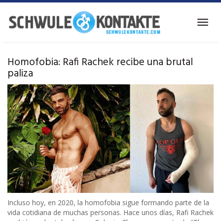
Ir
al
Alter
contenido
la
principal
naveg
Homofobia: Rafi Rachek recibe una brutal
paliza
Incluso hoy, en 2020, la homofobia sigue formando parte de la
vida cotidiana de muchas personas. Hace unos días, Rafi Rachek