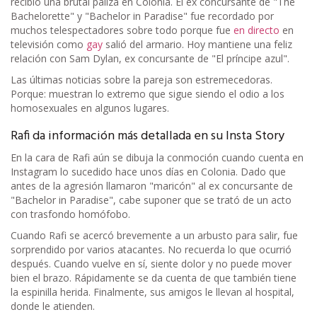
recibió una brutal paliza en Colonia. El ex concursante de "The
Bachelorette" y "Bachelor in Paradise" fue recordado por
muchos telespectadores sobre todo porque fue
en directo
en
televisión como
gay
salió del armario. Hoy mantiene una feliz
relación con Sam Dylan, ex concursante de "El príncipe azul".
Las últimas noticias sobre la pareja son estremecedoras.
Porque: muestran lo extremo que sigue siendo el odio a los
homosexuales en algunos lugares.
Rafi da información más detallada en su Insta Story
En la cara de Rafi aún se dibuja la conmoción cuando cuenta en
Instagram lo sucedido hace unos días en Colonia. Dado que
antes de la agresión llamaron "maricón" al ex concursante de
"Bachelor in Paradise", cabe suponer que se trató de un acto
con trasfondo homófobo.
Cuando Rafi se acercó brevemente a un arbusto para salir, fue
sorprendido por varios atacantes. No recuerda lo que ocurrió
después. Cuando vuelve en sí, siente dolor y no puede mover
bien el brazo. Rápidamente se da cuenta de que también tiene
la espinilla herida. Finalmente, sus amigos le llevan al hospital,
donde le atienden.