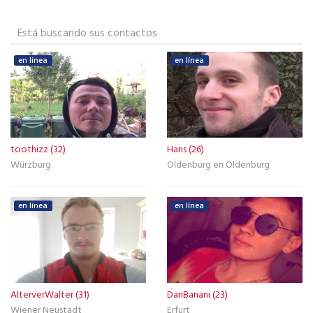
Está buscando sus contactos
en línea
en línea
toothizz (32)
Hans (26)
Würzburg
Oldenburg en Oldenburg
en línea
en línea
AlterverWalter (31)
DariBanani (23)
Wiener Neustadt
Erfurt