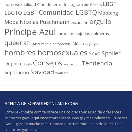
LBGT
homosexualidad
Cine de terror
Instagram
Jim Parsons
Comunidad LGBTQ
LGBT
LBGTQ
Mobbing
orgullo
Moda
Nicolas Puschmann
excursión
Príncipe Azul
famosos bajo las palmeras
queer
RTL
Músicos gays
Matrimonio homosexual
hombres homosexuales
Spoiler
Sexo
Consejos
Tendencia
Deporte
Estilo
Formación
Navidad
Separación
Youtube
ACERCA DE SCHWULEKONTAKTE.COM
Schwulekontakte.com te ofrece una colorida variedad de diferentes
contactos gays. Aquí encontrarás las saunas gay más calientes,
Cruceros
Gay
Lugares y mucho más. Conoce directamente a uno de los 90.000
contactos gay activos.