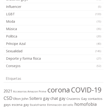
Influencer
(5)
LGBT
(133)
Moda
(15)
Música
(35)
Política
(20)
Príncipe Azul
(40)
Sexualidad
(145)
Deporte y forma física
(27)
Consejos
(52)
Etiquetas
corona
COVID-19
2021
Accesorios
Amazon Prime
CSD
Soltero gay
chat gay
Elton John
Cruceros Gay
contactos
homofobia
gays
escena gay
Escalofriante
Eliminación del vello