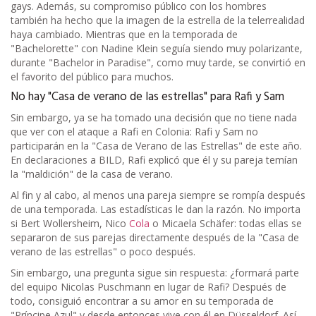
gays. Además, su compromiso público con los hombres
también ha hecho que la imagen de la estrella de la telerrealidad
haya cambiado. Mientras que en la temporada de
"Bachelorette" con Nadine Klein seguía siendo muy polarizante,
durante "Bachelor in Paradise", como muy tarde, se convirtió en
el favorito del público para muchos.
No hay "Casa de verano de las estrellas" para Rafi y Sam
Sin embargo, ya se ha tomado una decisión que no tiene nada
que ver con el ataque a Rafi en Colonia: Rafi y Sam no
participarán en la "Casa de Verano de las Estrellas" de este año.
En declaraciones a BILD, Rafi explicó que él y su pareja temían
la "maldición" de la casa de verano.
Al fin y al cabo, al menos una pareja siempre se rompía después
de una temporada. Las estadísticas le dan la razón. No importa
si Bert Wollersheim, Nico
Cola
o Micaela Schäfer: todas ellas se
separaron de sus parejas directamente después de la "Casa de
verano de las estrellas" o poco después.
Sin embargo, una pregunta sigue sin respuesta: ¿formará parte
del equipo Nicolas Puschmann en lugar de Rafi? Después de
todo, consiguió encontrar a su amor en su temporada de
"Príncipe Azul" y desde entonces vive con él en Düsseldorf. Así