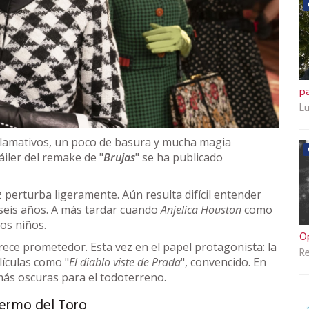
p
Lu
s llamativos, un poco de basura y mucha magia
áiler del remake de "
Brujas
" se ha publicado
z perturba ligeramente. Aún resulta difícil entender
 seis años. A más tardar cuando
Anjelica Houston
como
hos niños.
O
arece prometedor. Esta vez en el papel protagonista: la
Re
lículas como "
El diablo viste de Prada
", convencido. En
 más oscuras para el todoterreno.
lermo del Toro