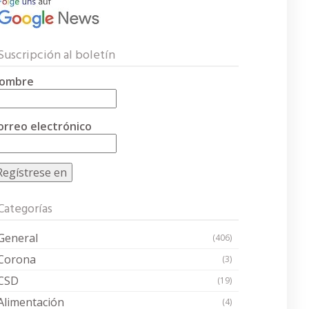
Suscripción al boletín
ombre
orreo electrónico
Categorías
General
(406)
Corona
(3)
CSD
(19)
Alimentación
(4)