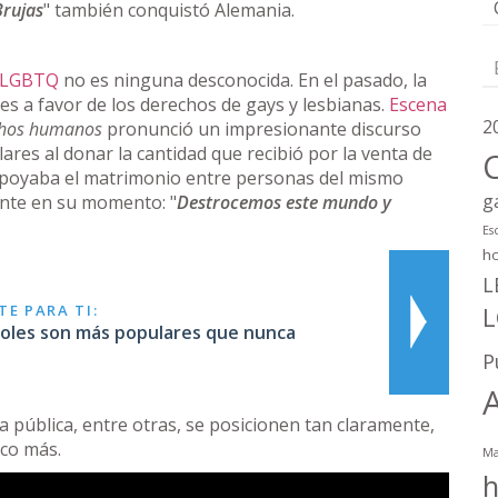
Brujas
" también conquistó Alemania.
LGBTQ
no es ninguna desconocida. En el pasado, la
s a favor de los derechos de gays y lesbianas.
Escena
2
hos humanos
pronunció un impresionante discurso
ulares al donar la cantidad que recibió por la venta de
 apoyaba el matrimonio entre personas del mismo
g
ente en su momento: "
Destrocemos este mundo y
Es
h
L
E PARA TI:
Holes son más populares que nunca
P
da pública, entre otras, se posicionen tan claramente,
oco más.
Ma