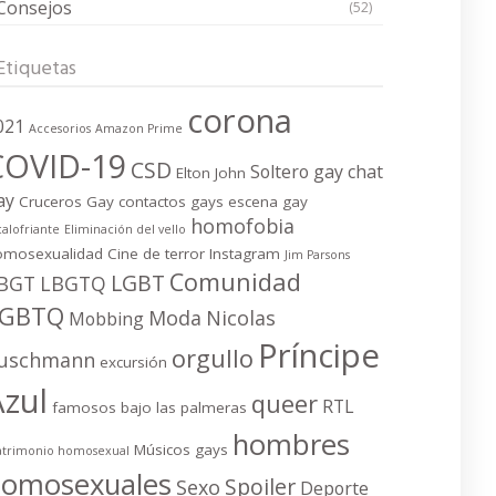
Consejos
(52)
Etiquetas
corona
021
Accesorios
Amazon Prime
COVID-19
CSD
Soltero gay
chat
Elton John
ay
Cruceros Gay
contactos gays
escena gay
homofobia
calofriante
Eliminación del vello
omosexualidad
Cine de terror
Instagram
Jim Parsons
Comunidad
LGBT
BGT
LBGTQ
LGBTQ
Moda
Nicolas
Mobbing
Príncipe
orgullo
uschmann
excursión
Azul
queer
RTL
famosos bajo las palmeras
hombres
Músicos gays
trimonio homosexual
homosexuales
Spoiler
Sexo
Deporte