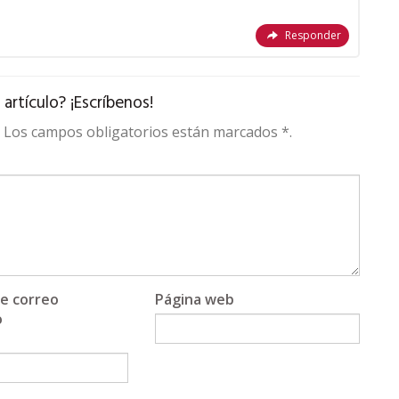
Responder
rtículo? ¡Escríbenos!
t. Los campos obligatorios están marcados *.
de correo
Página web
o