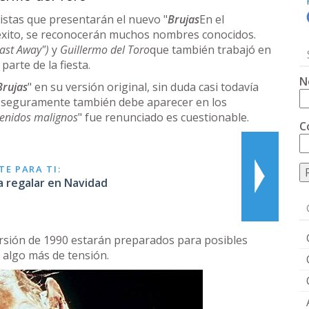
rtistas que presentarán el nuevo "
Brujas
En el
éxito, se reconocerán muchos nombres conocidos.
ast Away")
y
Guillermo del Toro
que también trabajó en
arte de la fiesta.
N
Brujas
" en su versión original, sin duda casi todavía
ler seguramente también debe aparecer en los
enidos malignos
" fue renunciado es cuestionable.
C
E PARA TI:
a regalar en Navidad
ersión de 1990 estarán preparados para posibles
n algo más de tensión.