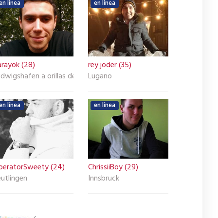
en línea
en línea
arayok (28)
rey joder (35)
dwigshafen a orillas del Rin
Lugano
en línea
en línea
peratorSweety (24)
ChrissiiBoy (29)
utlingen
Innsbruck