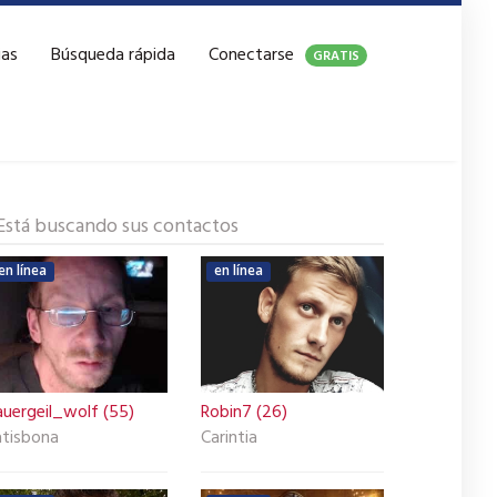
ias
Búsqueda rápida
Conectarse
GRATIS
Está buscando sus contactos
en línea
en línea
auergeil_wolf (55)
Robin7 (26)
atisbona
Carintia