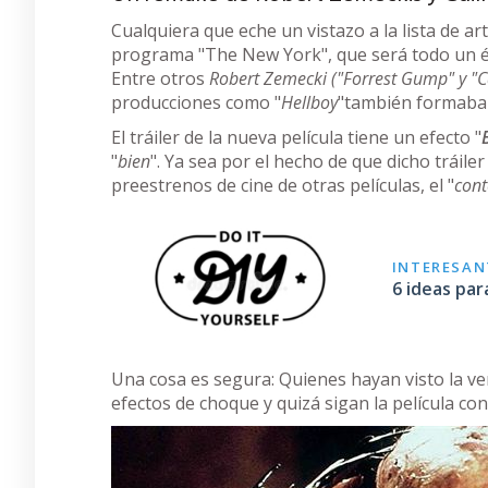
Cualquiera que eche un vistazo a la lista de a
programa "The New York", que será todo un 
Entre otros
Robert Zemecki ("Forrest Gump" y "C
producciones como "
Hellboy
"también formaba p
El tráiler de la nueva película tiene un efecto "
"
bien
". Ya sea por el hecho de que dicho trái
preestrenos de cine de otras películas, el "
cont
INTERESANT
6 ideas par
Una cosa es segura: Quienes hayan visto la v
efectos de choque y quizá sigan la película co