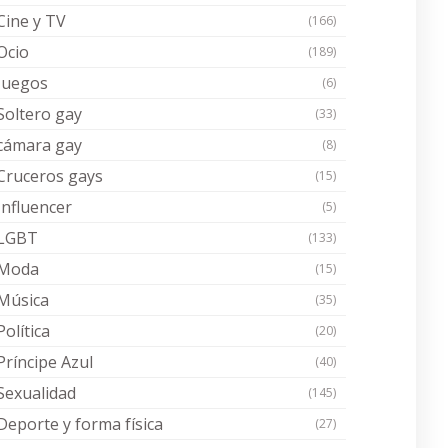
Cine y TV
(166)
Ocio
(189)
Juegos
(6)
Soltero gay
(33)
cámara gay
(8)
Cruceros gays
(15)
Influencer
(5)
LGBT
(133)
Moda
(15)
Música
(35)
Política
(20)
Príncipe Azul
(40)
Sexualidad
(145)
Deporte y forma física
(27)