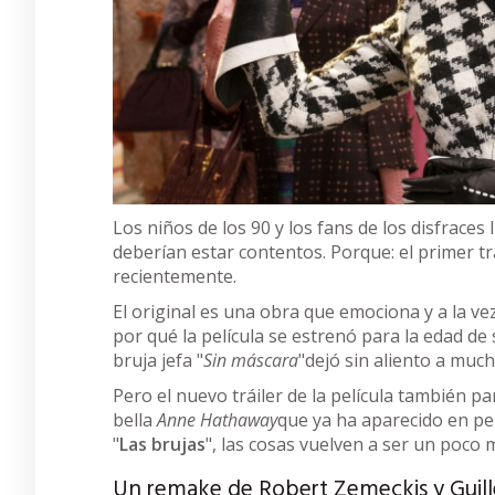
Los niños de los 90 y los fans de los disfrace
deberían estar contentos. Porque: el primer tr
recientemente.
El original es una obra que emociona y a la ve
por qué la película se estrenó para la edad de
bruja jefa "
Sin máscara
"dejó sin aliento a muc
Pero el nuevo tráiler de la película también p
bella
Anne Hathaway
que ya ha aparecido en pe
"
Las brujas
", las cosas vuelven a ser un poco
Un remake de Robert Zemeckis y Guil