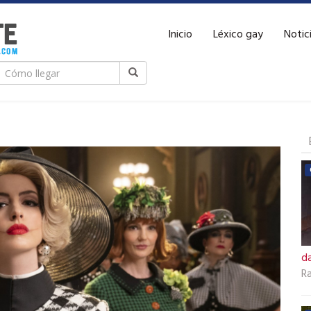
Inicio
Léxico gay
Notic
d
R