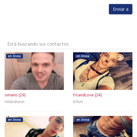
Está buscando sus contactos
en línea
en línea
omario (29)
FitandLove (24)
Hildesheim
Erfurt
en línea
en línea