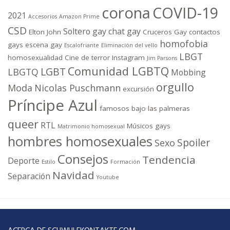
corona
COVID-19
2021
Accesorios
Amazon Prime
CSD
Soltero gay
chat gay
Elton John
Cruceros Gay
contactos
homofobia
gays
escena gay
Escalofriante
Eliminación del vello
LBGT
homosexualidad
Cine de terror
Instagram
Jim Parsons
Comunidad LGBTQ
LGBT
LBGTQ
Mobbing
orgullo
Moda
Nicolas Puschmann
excursión
Príncipe Azul
famosos bajo las palmeras
queer
RTL
Músicos gays
Matrimonio homosexual
hombres homosexuales
Spoiler
Sexo
Consejos
Tendencia
Deporte
Estilo
Formación
Navidad
Separación
Youtube