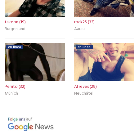
takeon (19)
rock25 (33)
Burgenland
Aarau
en línea
en línea
Perrito (32)
Al revés (29)
Múnich
Neuchâtel