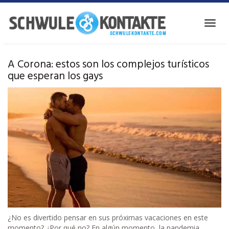
Ir
al
Alter
contenido
la
principal
naveg
A Corona: estos son los complejos turísticos
que esperan los gays
¿No es divertido pensar en sus próximas vacaciones en este
momento? ¿Por qué no? En algún momento, la pandemia