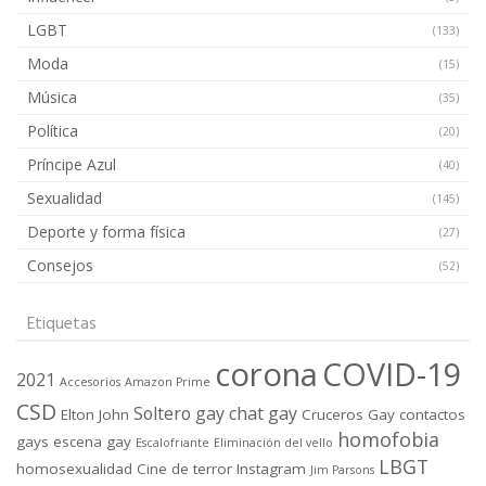
LGBT
(133)
Moda
(15)
Música
(35)
Política
(20)
Príncipe Azul
(40)
Sexualidad
(145)
Deporte y forma física
(27)
Consejos
(52)
Etiquetas
corona
COVID-19
2021
Accesorios
Amazon Prime
CSD
Soltero gay
chat gay
Elton John
Cruceros Gay
contactos
homofobia
gays
escena gay
Escalofriante
Eliminación del vello
LBGT
homosexualidad
Cine de terror
Instagram
Jim Parsons