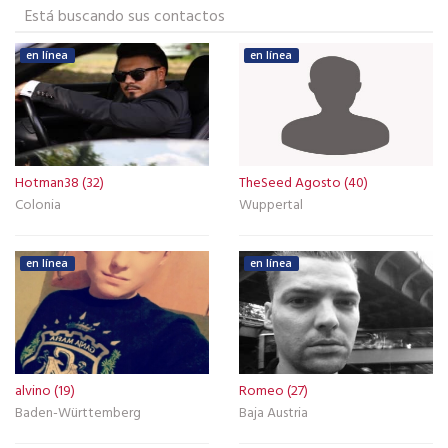
Está buscando sus contactos
en línea
en línea
Hotman38 (32)
TheSeed Agosto (40)
Colonia
Wuppertal
en línea
en línea
alvino (19)
Romeo (27)
Baden-Württemberg
Baja Austria