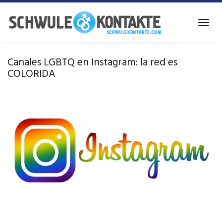
Ir
al
Alter
contenido
la
principal
naveg
Canales LGBTQ en Instagram: la red es
COLORIDA