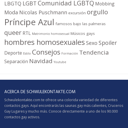
Comunidad LGBTQ
LGBT
LBGTQ
Mobbing
orgullo
Moda
Nicolas Puschmann
excursión
Príncipe Azul
famosos bajo las palmeras
queer
RTL
Músicos gays
Matrimonio homosexual
hombres homosexuales
Spoiler
Sexo
Consejos
Tendencia
Deporte
Estilo
Formación
Navidad
Separación
Youtube
ACERCA DE SCHWULEKONTAKTE.COM
Schwulekontakte.com te ofrece una colorida variedad de diferentes
contactos gays. Aquí encontrarás las saunas gay más calientes,
Cruceros
Gay
Lugares y mucho más. Conoce directamente a uno de los 90.000
contactos gay activos.