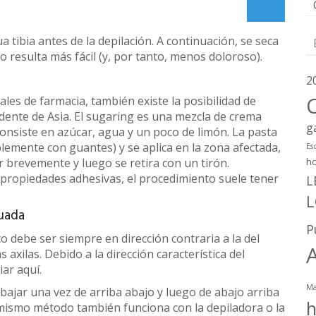
 tibia antes de la depilación. A continuación, se seca
llo resulta más fácil (y, por tanto, menos doloroso).
2
les de farmacia, también existe la posibilidad de
edente de Asia. El sugaring es una mezcla de crema
g
 consiste en azúcar, agua y un poco de limón. La pasta
lemente con guantes) y se aplica en la zona afectada,
Es
h
uar brevemente y luego se retira con un tirón.
s propiedades adhesivas, el procedimiento suele tener
L
cuada
P
 debe ser siempre en dirección contraria a la del
s axilas. Debido a la dirección característica del
iar aquí.
Ma
rabajar una vez de arriba abajo y luego de abajo arriba
l mismo método también funciona con la depiladora o la