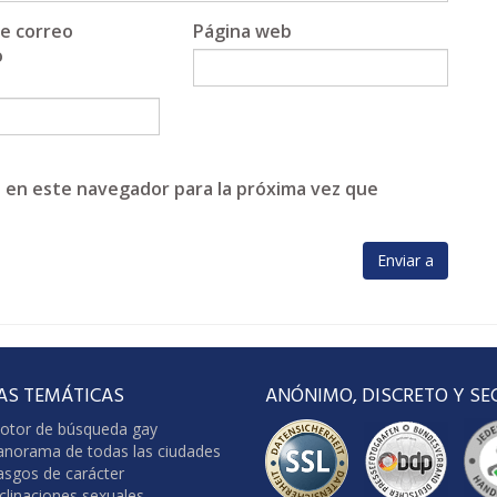
de correo
Página web
o
 en este navegador para la próxima vez que
AS TEMÁTICAS
ANÓNIMO, DISCRETO Y SE
otor de búsqueda gay
anorama de todas las ciudades
asgos de carácter
clinaciones sexuales