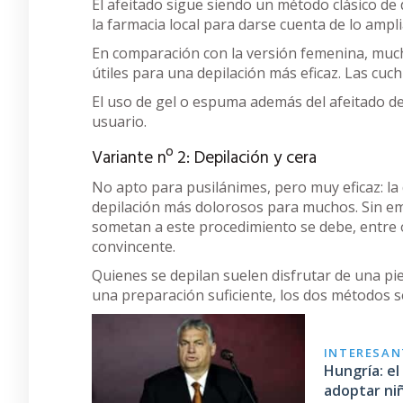
El afeitado sigue siendo un método clásico de 
la farmacia local para darse cuenta de lo ampli
En comparación con la versión femenina, much
útiles para una depilación más eficaz. Las cuc
El uso de gel o espuma además del afeitado d
usuario.
Variante nº 2: Depilación y cera
No apto para pusilánimes, pero muy eficaz: la
depilación más dolorosos para muchos. Sin e
sometan a este procedimiento se debe, entre 
convincente.
Quienes se depilan suelen disfrutar de una pi
una preparación suficiente, los dos métodos s
INTERESANT
Hungría: e
adoptar ni