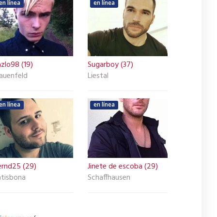
en línea
en línea
zlo98 (19)
Sugarboy (37)
rauenfeld
Liestal
en línea
en línea
ernd25 (29)
Jinete de escoba (29)
atisbona
Schaffhausen