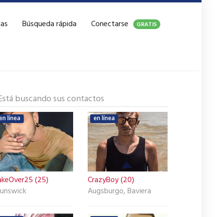
ias
Búsqueda rápida
Conectarse
GRATIS
Está buscando sus contactos
en línea
en línea
akeOver25 (25)
CrazyBoy (20)
runswick
Augsburgo, Baviera