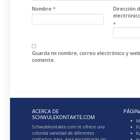
Nombre
*
Dirección 
electrónic
*
Guarda mi nombre, correo electrónico y web
comente.
ACERCA DE
PÁGIN
SCHWULEKONTAKTE.COM
M
Schwulekontakte.com te ofrece una
P
colorida variedad de diferentes
R
contactos gays. Aquí encontrarás las
In