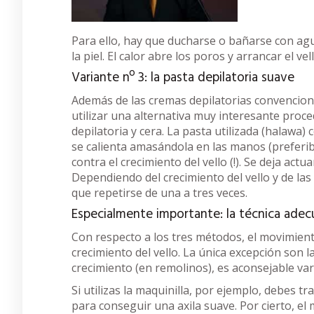
Para ello, hay que ducharse o bañarse con agua
la piel. El calor abre los poros y arrancar el ve
Variante nº 3: la pasta depilatoria suave
Además de las cremas depilatorias convenciona
utilizar una alternativa muy interesante proc
depilatoria y cera. La pasta utilizada (halawa)
se calienta amasándola en las manos (preferib
contra el crecimiento del vello (!). Se deja act
Dependiendo del crecimiento del vello y de la
que repetirse de una a tres veces.
Especialmente importante: la técnica ade
Con respecto a los tres métodos, el movimiento
crecimiento del vello. La única excepción son la
crecimiento (en remolinos), es aconsejable var
Si utilizas la maquinilla, por ejemplo, debes t
para conseguir una axila suave. Por cierto, e