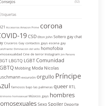
Consejos
(52)
Etiquetas
corona
021
Accesorios
Amazon Prime
COVID-19
CSD
Soltero gay
chat
Elton John
ay
Cruceros Gay
contactos gays
escena gay
homofobia
calofriante
Eliminación del vello
omosexualidad
Cine de terror
Instagram
Jim Parsons
Comunidad
LGBT
BGT
LBGTQ
LGBTQ
Moda
Nicolas
Mobbing
Príncipe
orgullo
uschmann
excursión
Azul
queer
RTL
famosos bajo las palmeras
hombres
Músicos gays
trimonio homosexual
homosexuales
Spoiler
Sexo
Deporte