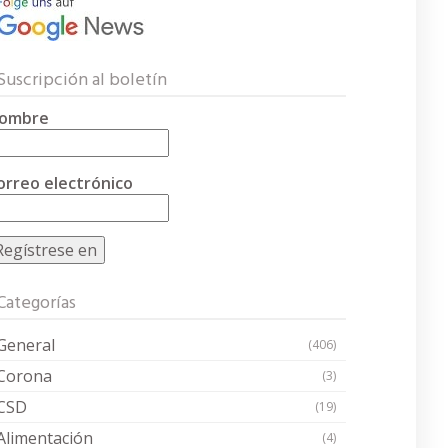
Suscripción al boletín
ombre
orreo electrónico
Categorías
General
(406)
Corona
(3)
CSD
(19)
Alimentación
(4)