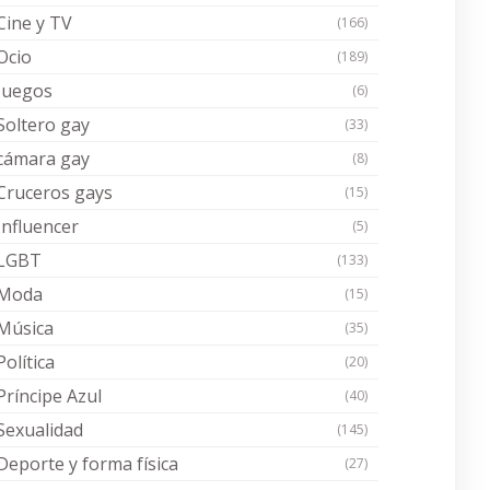
Cine y TV
(166)
Ocio
(189)
Juegos
(6)
Soltero gay
(33)
cámara gay
(8)
Cruceros gays
(15)
Influencer
(5)
LGBT
(133)
Moda
(15)
Música
(35)
Política
(20)
Príncipe Azul
(40)
Sexualidad
(145)
Deporte y forma física
(27)