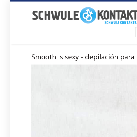
Ir
al
contenido
principal
Smooth is sexy - depilación para 