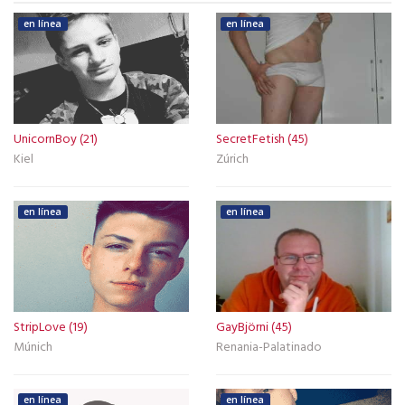
en línea
en línea
UnicornBoy (21)
SecretFetish (45)
Kiel
Zúrich
en línea
en línea
StripLove (19)
GayBjörni (45)
Múnich
Renania-Palatinado
en línea
en línea