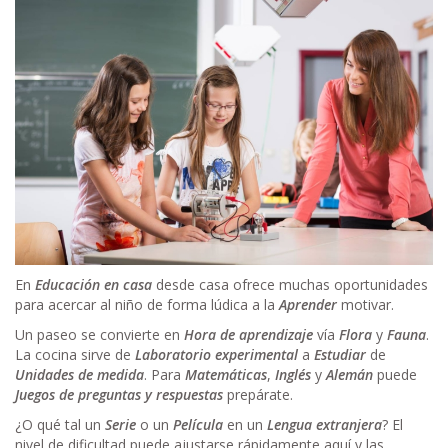
En
Educación en casa
desde casa ofrece muchas oportunidades
para acercar al niño de forma lúdica a la
Aprender
motivar.
Un paseo se convierte en
Hora de aprendizaje
vía
Flora
y
Fauna
.
La cocina sirve de
Laboratorio experimental
a
Estudiar
de
Unidades de medida
. Para
Matemáticas
,
Inglés
y
Alemán
puede
Juegos de preguntas y respuestas
prepárate.
¿O qué tal un
Serie
o un
Película
en un
Lengua extranjera
? El
nivel de dificultad puede ajustarse rápidamente aquí y las