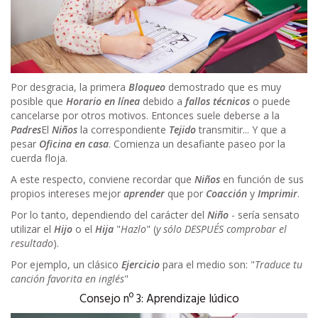
Por desgracia, la primera
Bloqueo
demostrado que es muy
posible que
Horario en línea
debido a
fallos técnicos
o puede
cancelarse por otros motivos. Entonces suele deberse a la
Padres
El
Niños
la correspondiente
Tejido
transmitir... Y que a
pesar
Oficina en casa
. Comienza un desafiante paseo por la
cuerda floja.
A este respecto, conviene recordar que
Niños
en función de sus
propios intereses mejor
aprender
que por
Coacción
y
Imprimir
.
Por lo tanto, dependiendo del carácter del
Niño
- sería sensato
utilizar el
Hijo
o el
Hija
"
Hazlo
" (
y sólo DESPUÉS comprobar el
resultado
).
Por ejemplo, un clásico
Ejercicio
para el medio son: "
Traduce tu
canción favorita en inglés
"
Consejo nº 3: Aprendizaje lúdico