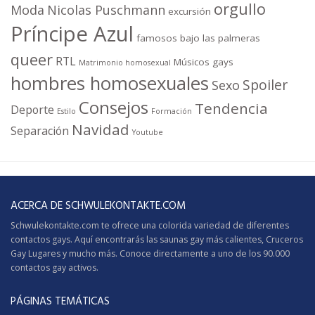
orgullo
Moda
Nicolas Puschmann
excursión
Príncipe Azul
famosos bajo las palmeras
queer
RTL
Músicos gays
Matrimonio homosexual
hombres homosexuales
Spoiler
Sexo
Consejos
Tendencia
Deporte
Estilo
Formación
Navidad
Separación
Youtube
ACERCA DE SCHWULEKONTAKTE.COM
Schwulekontakte.com te ofrece una colorida variedad de diferentes
contactos gays. Aquí encontrarás las saunas gay más calientes,
Cruceros
Gay
Lugares y mucho más. Conoce directamente a uno de los 90.000
contactos gay activos.
PÁGINAS TEMÁTICAS