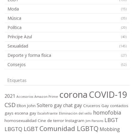
Moda
(15)
Música
(35)
Política
(20)
Príncipe Azul
(40)
Sexualidad
(145)
Deporte y forma física
(27)
Consejos
(52)
Etiquetas
corona
COVID-19
2021
Accesorios
Amazon Prime
CSD
Soltero gay
chat gay
Elton John
Cruceros Gay
contactos
homofobia
gays
escena gay
Escalofriante
Eliminación del vello
LBGT
homosexualidad
Cine de terror
Instagram
Jim Parsons
Comunidad LGBTQ
LGBT
LBGTQ
Mobbing