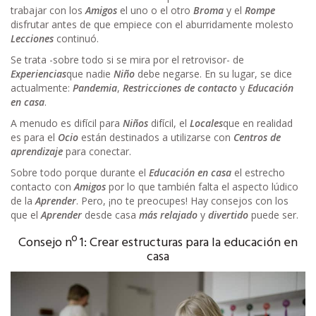
trabajar con los
Amigos
el uno o el otro
Broma
y el
Rompe
disfrutar antes de que empiece con el aburridamente molesto
Lecciones
continuó.
Se trata -sobre todo si se mira por el retrovisor- de
Experiencias
que nadie
Niño
debe negarse. En su lugar, se dice
actualmente:
Pandemia
,
Restricciones de contacto
y
Educación
en casa
.
A menudo es difícil para
Niños
difícil, el
Locales
que en realidad
es para el
Ocio
están destinados a utilizarse con
Centros de
aprendizaje
para conectar.
Sobre todo porque durante el
Educación en casa
el estrecho
contacto con
Amigos
por lo que también falta el aspecto lúdico
de la
Aprender
. Pero, ¡no te preocupes! Hay consejos con los
que el
Aprender
desde casa
más relajado
y
divertido
puede ser.
Consejo nº 1: Crear estructuras para la educación en
casa