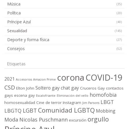
Música
(35)
Política
(20)
Príncipe Azul
(40)
Sexualidad
(145)
Deporte y forma física
(27)
Consejos
(52)
Etiquetas
corona
COVID-19
2021
Accesorios
Amazon Prime
CSD
Soltero gay
chat gay
Elton John
Cruceros Gay
contactos
homofobia
gays
escena gay
Escalofriante
Eliminación del vello
LBGT
homosexualidad
Cine de terror
Instagram
Jim Parsons
Comunidad LGBTQ
LGBT
LBGTQ
Mobbing
orgullo
Moda
Nicolas Puschmann
excursión