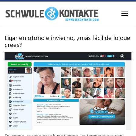
Ir
al
Alter
contenido
la
principal
naveg
Ligar en otoño e invierno, ¿más fácil de lo que
crees?
En verano, cuando hace buen tiempo, las temperaturas son