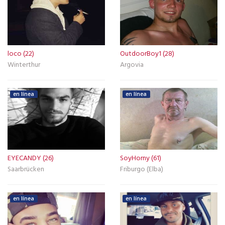
loco (22)
OutdoorBoy1 (28)
Winterthur
Argovia
en línea
en línea
EYECANDY (26)
SoyHorny (61)
Saarbrücken
Friburgo (Elba)
en línea
en línea