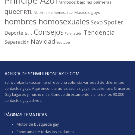
Príncipe Azul
famosos bajo las palmeras
queer
RTL
Músicos gays
Matrimonio homosexual
hombres homosexuales
Spoiler
Sexo
Consejos
Tendencia
Deporte
Estilo
Formación
Navidad
Separación
Youtube
ACERCA DE SCHWULEKONTAKTE.COM
Schwulekontakte.com te ofrece una colorida variedad de diferentes
contactos gays. Aquí encontrarás las saunas gay más calientes,
Cruceros
Gay
Lugares y mucho más. Conoce directamente a uno de los 90.000
contactos gay activos.
PÁGINAS TEMÁTICAS
Motor de búsqueda gay
Panorama de todas las ciudades