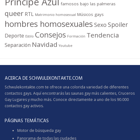
Príncipe Azul
famosos bajo las palmeras
queer
RTL
Músicos gays
Matrimonio homosexual
hombres homosexuales
Spoiler
Sexo
Consejos
Tendencia
Deporte
Estilo
Formación
Navidad
Separación
Youtube
ACERCA DE SCHWULEKONTAKTE.COM
Schwulekontakte.com te ofrece una colorida variedad de diferentes
contactos gays. Aquí encontrarás las saunas gay más calientes,
Cruceros
Gay
Lugares y mucho más. Conoce directamente a uno de los 90.000
contactos gay activos.
PÁGINAS TEMÁTICAS
Motor de búsqueda gay
Panorama de todas las ciudades