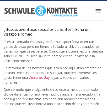
Ir
al
Alter
contenido
la
principal
naveg
¿Buscas aventuras sexuales calientes? ¡Echa un
vistazo a romeo!
Si estás sentada en casa y de forma espontánea te entran
ganas de sexo pero no tienes a tu lado al chico adecuado, no
tienes por qué desesperarte. Como suele ocurrir, es una ventaja
saber DÓNDE buscar. ¿Qué te parece echar un vistazo a la
aplicación romeo?
La mayoría de los hombres que salen por aquí simplemente no
desean tener una relación. En su lugar, quieren divertirse: les
gusta tener una
Cruceros Gay
lugar, a veces con varios
hombres.
Qué cómodo que el siguiente chico esté a menudo a un solo
clic de distancia. romeo lleva muchos años en el mercado y ha
conseguido que las citas gay sean aún menos complicadas. Si
aún no quieres suscribirte a una suscripción de pago, también