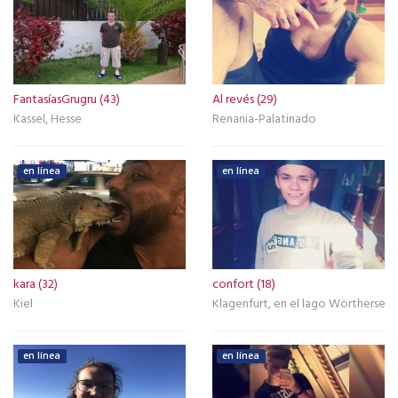
FantasíasGrugru (43)
Al revés (29)
Kassel, Hesse
Renania-Palatinado
en línea
en línea
kara (32)
confort (18)
Kiel
Klagenfurt, en el lago Wörthersee
en línea
en línea