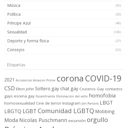
Música
(35)
Política
(20)
Príncipe Azul
(40)
Sexualidad
(145)
Deporte y forma física
(27)
Consejos
(52)
Etiquetas
corona
COVID-19
2021
Accesorios
Amazon Prime
CSD
Soltero gay
chat gay
Elton John
Cruceros Gay
contactos
homofobia
gays
escena gay
Escalofriante
Eliminación del vello
LBGT
homosexualidad
Cine de terror
Instagram
Jim Parsons
Comunidad LGBTQ
LGBT
LBGTQ
Mobbing
orgullo
Moda
Nicolas Puschmann
excursión