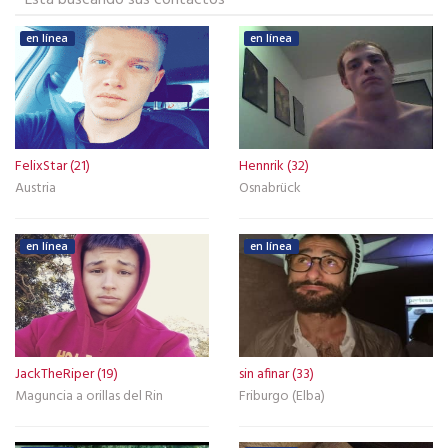
Está buscando sus contactos
en línea
en línea
FelixStar (21)
Hennrik (32)
Austria
Osnabrück
en línea
en línea
JackTheRiper (19)
sin afinar (33)
Maguncia a orillas del Rin
Friburgo (Elba)