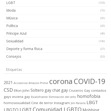
LGBT
(133)
Moda
(15)
Música
(35)
Política
(20)
Príncipe Azul
(40)
Sexualidad
(145)
Deporte y forma física
(27)
Consejos
(52)
Etiquetas
corona
COVID-19
2021
Accesorios
Amazon Prime
CSD
Soltero gay
chat gay
Elton John
Cruceros Gay
contactos
homofobia
gays
escena gay
Escalofriante
Eliminación del vello
LBGT
homosexualidad
Cine de terror
Instagram
Jim Parsons
Comunidad LGBTQ
LGBT
LBGTQ
Mobbing