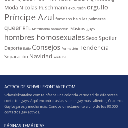
orgullo
Moda
Nicolas Puschmann
excursión
Príncipe Azul
famosos bajo las palmeras
queer
RTL
Músicos gays
Matrimonio homosexual
hombres homosexuales
Spoiler
Sexo
Consejos
Tendencia
Deporte
Estilo
Formación
Navidad
Separación
Youtube
ACERCA DE SCHWULEKONTAKTE.COM
Schwulekontakte.com te ofrece una colorida variedad de diferentes
contactos gays. Aquí encontrarás las saunas gay más calientes,
Cruceros
Gay
Lugares y mucho más. Conoce directamente a uno de los 90.000
contactos gay activos.
PÁGINAS TEMÁTICAS