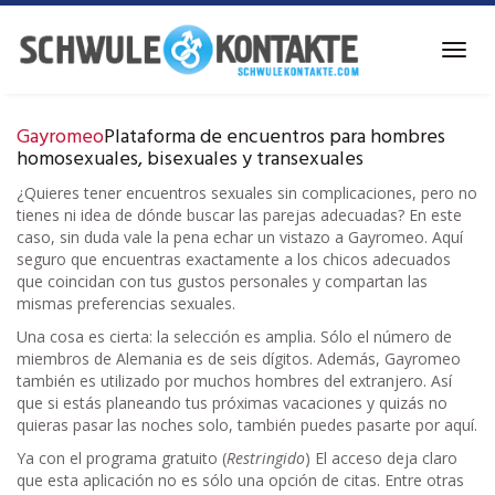
Ir
al
Alter
contenido
la
principal
naveg
Gayromeo
Plataforma de encuentros para hombres
homosexuales, bisexuales y transexuales
¿Quieres tener encuentros sexuales sin complicaciones, pero no
tienes ni idea de dónde buscar las parejas adecuadas? En este
caso, sin duda vale la pena echar un vistazo a Gayromeo. Aquí
seguro que encuentras exactamente a los chicos adecuados
que coincidan con tus gustos personales y compartan las
mismas preferencias sexuales.
Una cosa es cierta: la selección es amplia. Sólo el número de
miembros de Alemania es de seis dígitos. Además, Gayromeo
también es utilizado por muchos hombres del extranjero. Así
que si estás planeando tus próximas vacaciones y quizás no
quieras pasar las noches solo, también puedes pasarte por aquí.
Ya con el programa gratuito (
Restringido
) El acceso deja claro
que esta aplicación no es sólo una opción de citas. Entre otras