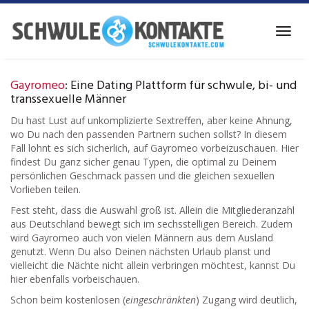
Skip
to
Toggl
main
navig
content
Gayromeo
: Eine Dating Plattform für schwule, bi- und
transsexuelle Männer
Du hast Lust auf unkomplizierte Sextreffen, aber keine Ahnung,
wo Du nach den passenden Partnern suchen sollst? In diesem
Fall lohnt es sich sicherlich, auf Gayromeo vorbeizuschauen. Hier
findest Du ganz sicher genau Typen, die optimal zu Deinem
persönlichen Geschmack passen und die gleichen sexuellen
Vorlieben teilen.
Fest steht, dass die Auswahl groß ist. Allein die Mitgliederanzahl
aus Deutschland bewegt sich im sechsstelligen Bereich. Zudem
wird Gayromeo auch von vielen Männern aus dem Ausland
genutzt. Wenn Du also Deinen nächsten Urlaub planst und
vielleicht die Nächte nicht allein verbringen möchtest, kannst Du
hier ebenfalls vorbeischauen.
Schon beim kostenlosen (
eingeschränkten
) Zugang wird deutlich,