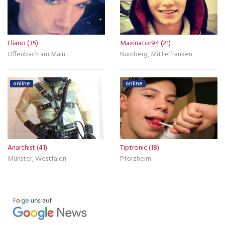
Eliano (35)
Maxinator94 (21)
Offenbach am Main
Nürnberg, Mittelfranken
online
online
Anarchist (41)
Tiptronic (18)
Münster, Westfalen
Pforzheim