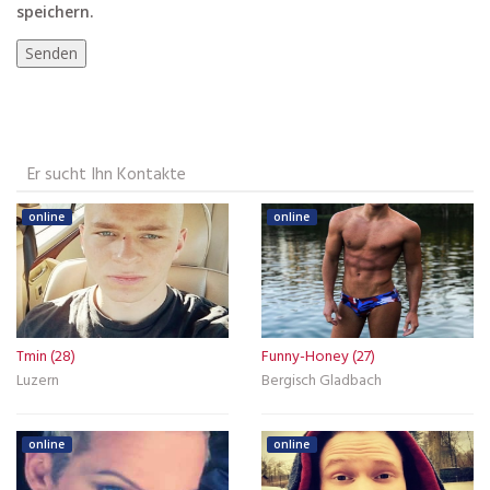
speichern.
Er sucht Ihn Kontakte
online
online
Tmin (28)
Funny-Honey (27)
Luzern
Bergisch Gladbach
online
online