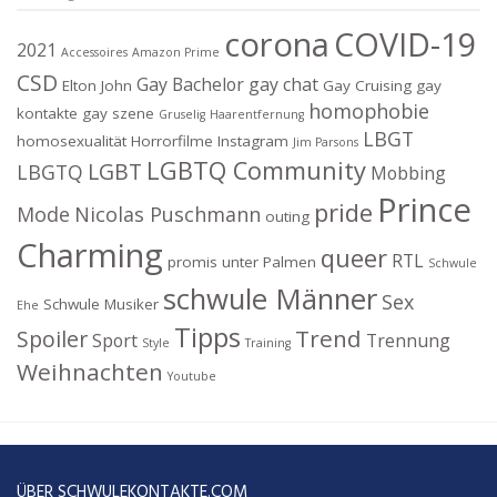
corona
COVID-19
2021
Accessoires
Amazon Prime
CSD
Gay Bachelor
gay chat
Elton John
Gay Cruising
gay
homophobie
kontakte
gay szene
Gruselig
Haarentfernung
LBGT
homosexualität
Horrorfilme
Instagram
Jim Parsons
LGBTQ Community
LGBT
LBGTQ
Mobbing
Prince
pride
Mode
Nicolas Puschmann
outing
Charming
queer
RTL
promis unter Palmen
Schwule
schwule Männer
Sex
Schwule Musiker
Ehe
Tipps
Trend
Spoiler
Sport
Trennung
Style
Training
Weihnachten
Youtube
ÜBER SCHWULEKONTAKTE.COM