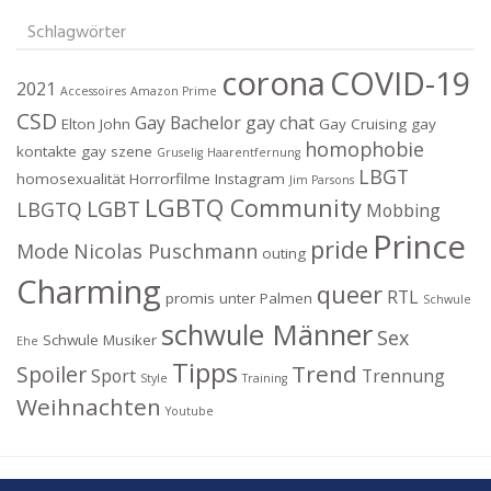
Schlagwörter
corona
COVID-19
2021
Accessoires
Amazon Prime
CSD
Gay Bachelor
gay chat
Elton John
Gay Cruising
gay
homophobie
kontakte
gay szene
Gruselig
Haarentfernung
LBGT
homosexualität
Horrorfilme
Instagram
Jim Parsons
LGBTQ Community
LGBT
LBGTQ
Mobbing
Prince
pride
Mode
Nicolas Puschmann
outing
Charming
queer
RTL
promis unter Palmen
Schwule
schwule Männer
Sex
Schwule Musiker
Ehe
Tipps
Trend
Spoiler
Sport
Trennung
Style
Training
Weihnachten
Youtube