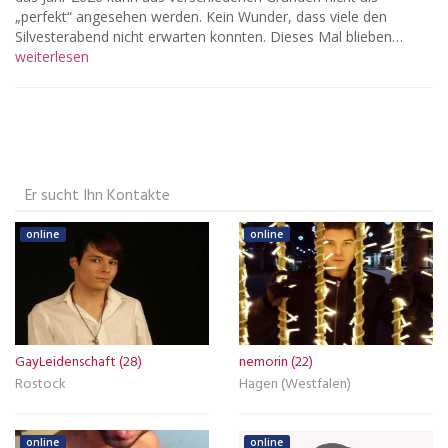
„perfekt“ angesehen werden. Kein Wunder, dass viele den
Silvesterabend nicht erwarten konnten. Dieses Mal blieben…
weiterlesen
Er sucht Ihn Kontakte
online
online
GayLeidenschaft (28)
nemorin (22)
Rostock
Hagen (Westfalen)
online
online