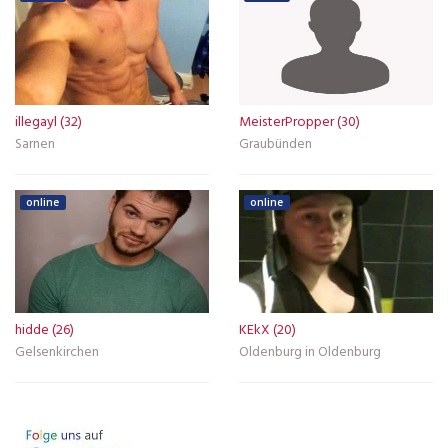
illegayl (32)
MeisterPropper (30)
Sarnen
Graubünden
online
online
hidde (26)
KEkX (20)
Gelsenkirchen
Oldenburg in Oldenburg