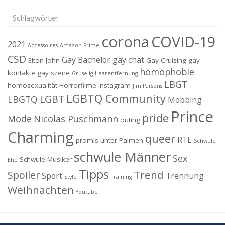
Schlagwörter
corona
COVID-19
2021
Accessoires
Amazon Prime
CSD
Gay Bachelor
gay chat
Elton John
Gay Cruising
gay
homophobie
kontakte
gay szene
Gruselig
Haarentfernung
LBGT
homosexualität
Horrorfilme
Instagram
Jim Parsons
LGBTQ Community
LGBT
LBGTQ
Mobbing
Prince
pride
Mode
Nicolas Puschmann
outing
Charming
queer
RTL
promis unter Palmen
Schwule
schwule Männer
Sex
Schwule Musiker
Ehe
Tipps
Trend
Spoiler
Sport
Trennung
Style
Training
Weihnachten
Youtube