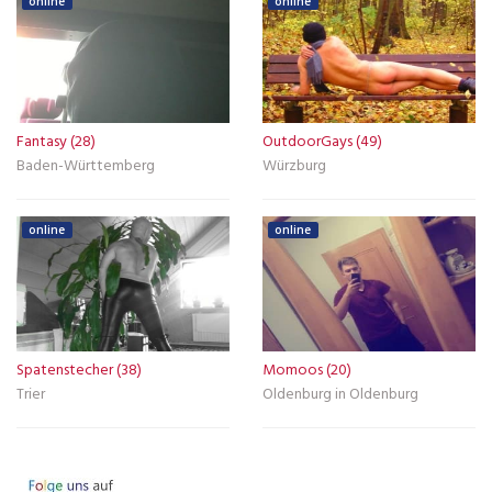
online
online
Fantasy (28)
OutdoorGays (49)
Baden-Württemberg
Würzburg
online
online
Spatenstecher (38)
Momoos (20)
Trier
Oldenburg in Oldenburg