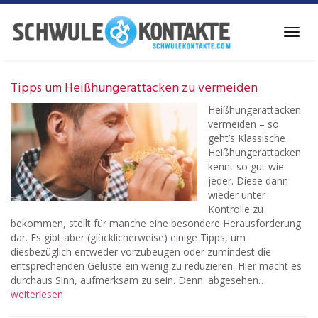
Skip
to
Toggl
main
navig
content
Tipps um Heißhungerattacken zu vermeiden
Heißhungerattacken
vermeiden – so
geht’s Klassische
Heißhungerattacken
kennt so gut wie
jeder. Diese dann
wieder unter
Kontrolle zu
bekommen, stellt für manche eine besondere Herausforderung
dar. Es gibt aber (glücklicherweise) einige Tipps, um
diesbezüglich entweder vorzubeugen oder zumindest die
entsprechenden Gelüste ein wenig zu reduzieren. Hier macht es
durchaus Sinn, aufmerksam zu sein. Denn: abgesehen…
weiterlesen