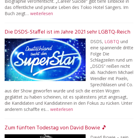
Biographie veröffentlicht. „Career Suicide“ gibt tiefe Einblicke in
das öffentliche und private Leben des Tokio Hotel Sängers. Im
Buch zeigt…
weiterlesen
Die DSDS-Staffel ist im Jahre 2021 sehr LGBTQ-Reich
DSDS,
LGBTQ
und
eine spannende dritte
Folge Die
Schlagzeilen rund um
„DSDS“ reißen nicht
ab. Nachdem Michael
Wendler mit Pixeln,
Sprechblasen und Co.
aus der Show geworfen wurde und sich die ersten Wogen
geglättet zu haben scheinen, ist es spätestens jetzt angesagt,
die Kandidaten und Kandidatinnen in den Fokus zu rücken. Unter
anderem schaffte es…
weiterlesen
Zum fünften Todestag von David Bowie 🎵
David Bowie – sein