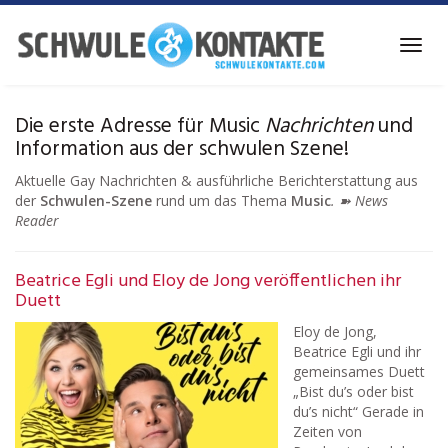
Skip
to
Toggl
main
navig
content
Die erste Adresse für Music
Nachrichten
und
Information aus der schwulen Szene!
Aktuelle Gay Nachrichten & ausführliche Berichterstattung aus
der
Schwulen-Szene
rund um das Thema
Music
. ➽ News
Reader
Beatrice Egli und Eloy de Jong veröffentlichen ihr
Duett
Eloy de Jong,
Beatrice Egli und ihr
gemeinsames Duett
„Bist du’s oder bist
du’s nicht“ Gerade in
Zeiten von