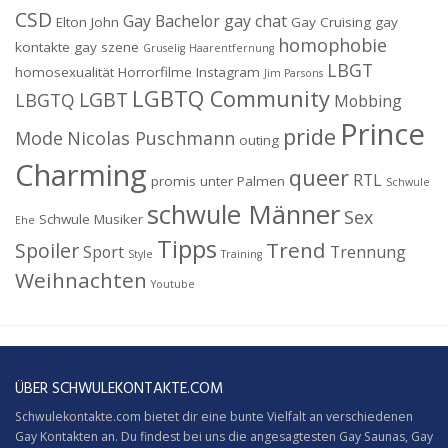
CSD
Gay Bachelor
gay chat
Elton John
Gay Cruising
gay
homophobie
kontakte
gay szene
Gruselig
Haarentfernung
LBGT
homosexualität
Horrorfilme
Instagram
Jim Parsons
LGBTQ Community
LGBT
LBGTQ
Mobbing
Prince
pride
Mode
Nicolas Puschmann
outing
Charming
queer
RTL
promis unter Palmen
Schwule
schwule Männer
Sex
Schwule Musiker
Ehe
Tipps
Trend
Spoiler
Sport
Trennung
Style
Training
Weihnachten
Youtube
ÜBER SCHWULEKONTAKTE.COM
Schwulekontakte.com bietet dir eine bunte Vielfalt an verschiedenen
Gay Kontakten an. Du findest bei uns die angesagtesten Gay Saunas,
Gay