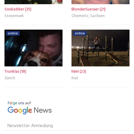
Sönke69er (35)
BlonderSuesser (21)
Steiermark
Chemnitz, Sachsen
online
online
Tronklas (18)
hilel (23)
Zürich
Kiel
Newsletter Anmedung