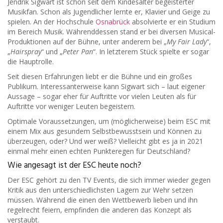
Jendrik Sigwart ist schon seit dem Kindesalter begeisterter
Musikfan. Schon als Jugendlicher lernte er, Klavier und Geige zu
spielen. An der Hochschule
Osnabrück
absolvierte er ein Studium
im Bereich Musik. Währenddessen stand er bei diversen Musical-
Produktionen auf der Bühne, unter anderem bei „
My Fair Lady
“,
„
Hairspray
“ und „
Peter Pan
“. In letzterem Stück spielte er sogar
die Hauptrolle.
Seit diesen Erfahrungen liebt er die Bühne und ein großes
Publikum. Interessanterweise kann Sigwart sich – laut eigener
Aussage – sogar eher für Auftritte vor vielen Leuten als für
Auftritte vor weniger Leuten begeistern.
Optimale Voraussetzungen, um (möglicherweise) beim ESC mit
einem Mix aus gesundem Selbstbewusstsein und Können zu
überzeugen, oder? Und wer weiß? Vielleicht gibt es ja in 2021
einmal mehr einen echten Punkteregen für Deutschland?
Wie angesagt ist der ESC heute noch?
Der ESC gehört zu den TV Events, die sich immer wieder gegen
Kritik aus den unterschiedlichsten Lagern zur Wehr setzen
müssen. Während die einen den Wettbewerb lieben und ihn
regelrecht feiern, empfinden die anderen das Konzept als
verstaubt.