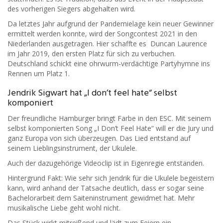
des vorherigen Siegers abgehalten wird.
Da letztes Jahr aufgrund der Pandemielage kein neuer Gewinner
ermittelt werden konnte, wird der Songcontest 2021 in den
Niederlanden ausgetragen. Hier schaffte es Duncan Laurence
im Jahr 2019, den ersten Platz für sich zu verbuchen.
Deutschland schickt eine ohrwurm-verdächtige Partyhymne ins
Rennen um Platz 1.
Jendrik Sigwart hat „I don’t feel hate“ selbst
komponiert
Der freundliche Hamburger bringt Farbe in den ESC. Mit seinem
selbst komponierten Song „I Don’t Feel Hate“ will er die Jury und
ganz Europa von sich überzeugen. Das Lied entstand auf
seinem Lieblingsinstrument, der Ukulele.
Auch der dazugehörige Videoclip ist in Eigenregie entstanden.
Hintergrund Fakt: Wie sehr sich Jendrik für die Ukulele begeistern
kann, wird anhand der Tatsache deutlich, dass er sogar seine
Bachelorarbeit dem Saiteninstrument gewidmet hat. Mehr
musikalische Liebe geht wohl nicht.
Das Stück wirkt mitreißend und lädt zum Feiern ein –