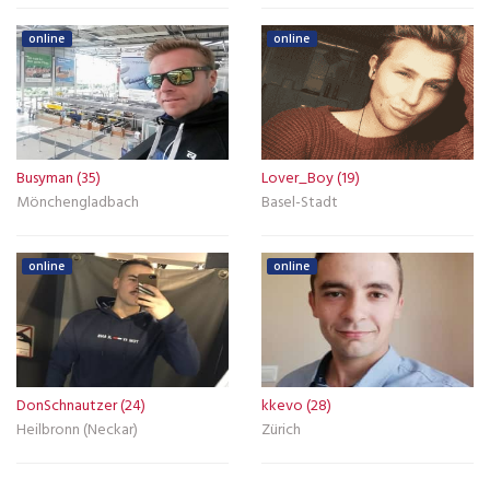
online
online
Busyman (35)
Lover_Boy (19)
Mönchengladbach
Basel-Stadt
online
online
DonSchnautzer (24)
kkevo (28)
Heilbronn (Neckar)
Zürich