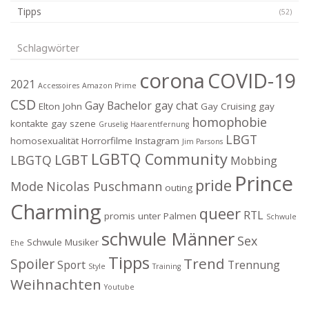
Tipps
(52)
Schlagwörter
corona
COVID-19
2021
Accessoires
Amazon Prime
CSD
Gay Bachelor
gay chat
Elton John
Gay Cruising
gay
homophobie
kontakte
gay szene
Gruselig
Haarentfernung
LBGT
homosexualität
Horrorfilme
Instagram
Jim Parsons
LGBTQ Community
LGBT
LBGTQ
Mobbing
Prince
pride
Mode
Nicolas Puschmann
outing
Charming
queer
RTL
promis unter Palmen
Schwule
schwule Männer
Sex
Schwule Musiker
Ehe
Tipps
Trend
Spoiler
Sport
Trennung
Style
Training
Weihnachten
Youtube