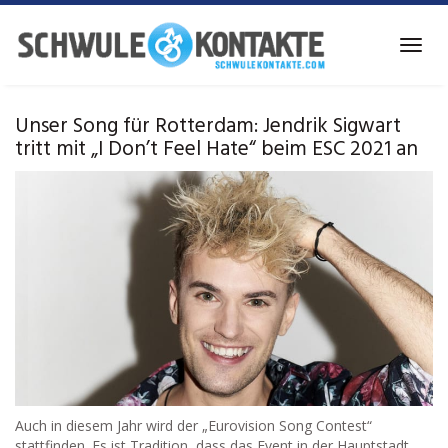
Skip
to
Toggl
main
navig
content
Unser Song für Rotterdam: Jendrik Sigwart
tritt mit „I Don’t Feel Hate“ beim ESC 2021 an
Auch in diesem Jahr wird der „Eurovision Song Contest“
stattfinden. Es ist Tradition, dass das Event in der Hauptstadt