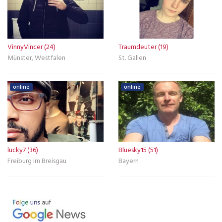
VinnyVincer (24)
Traumdeuter (19)
Münster, Westfalen
St. Gallen
online
online
lucky7 (36)
Bluesky15 (51)
Freiburg im Breisgau
Bayern