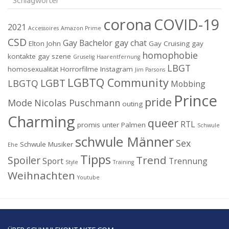
Schlagwörter
corona
COVID-19
2021
Accessoires
Amazon Prime
CSD
Gay Bachelor
gay chat
Elton John
Gay Cruising
gay
homophobie
kontakte
gay szene
Gruselig
Haarentfernung
LBGT
homosexualität
Horrorfilme
Instagram
Jim Parsons
LGBTQ Community
LGBT
LBGTQ
Mobbing
Prince
pride
Mode
Nicolas Puschmann
outing
Charming
queer
RTL
promis unter Palmen
Schwule
schwule Männer
Sex
Schwule Musiker
Ehe
Tipps
Trend
Spoiler
Sport
Trennung
Style
Training
Weihnachten
Youtube