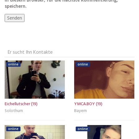
speichern.
Er sucht Ihn Kontakte
online
online
Eichellutscher (19)
YMCA.BOY (19)
Solothurn
Bayern
online
online