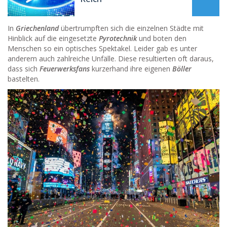
In
Griechenland
übertrumpften sich die einzelnen Städte mit
Hinblick auf die eingesetzte
Pyrotechnik
und boten den
Menschen so ein optisches Spektakel. Leider gab es unter
anderem auch zahlreiche Unfälle. Diese resultierten oft daraus,
dass sich
Feuerwerksfans
kurzerhand ihre eigenen
Böller
bastelten.