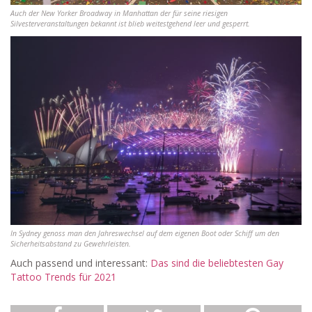
Auch der New Yorker Broadway in Manhattan der für seine riesigen
Silvesterveranstaltungen bekannt ist blieb weitestgehend leer und gesperrt.
In Sydney genoss man den Jahreswechsel auf dem eigenen Boot oder Schiff um den
Sicherheitsabstand zu Gewehrleisten.
Auch passend und interessant:
Das sind die beliebtesten Gay
Tattoo Trends für 2021