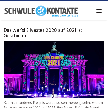
Skip
to
Toggl
main
navig
content
Das war’s! Silvester 2020 auf 2021 ist
Geschichte
Kaum ein anderes Ereignis wurde so sehr herbeigesehnt wie der
Jahreswechsel
von
2020
auf
2021
.
Pandemie
,
Waldbrände
und