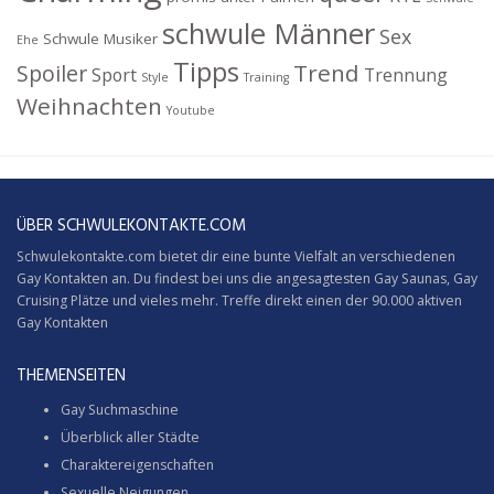
schwule Männer
Sex
Schwule Musiker
Ehe
Tipps
Trend
Spoiler
Sport
Trennung
Style
Training
Weihnachten
Youtube
ÜBER SCHWULEKONTAKTE.COM
Schwulekontakte.com bietet dir eine bunte Vielfalt an verschiedenen
Gay Kontakten an. Du findest bei uns die angesagtesten Gay Saunas,
Gay
Cruising
Plätze und vieles mehr. Treffe direkt einen der 90.000 aktiven
Gay Kontakten
THEMENSEITEN
Gay Suchmaschine
Überblick aller Städte
Charaktereigenschaften
Sexuelle Neigungen