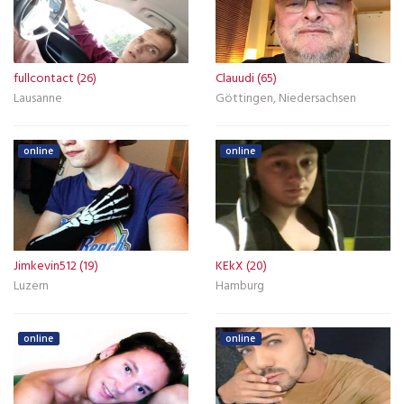
fullcontact (26)
Clauudi (65)
Lausanne
Göttingen, Niedersachsen
online
online
Jimkevin512 (19)
KEkX (20)
Luzern
Hamburg
online
online