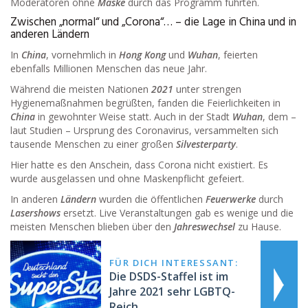
Moderatoren ohne
Maske
durch das Programm führten.
Zwischen „normal“ und „Corona“… – die Lage in China und in
anderen Ländern
In
China
, vornehmlich in
Hong Kong
und
Wuhan
, feierten
ebenfalls Millionen Menschen das neue Jahr.
Während die meisten Nationen
2021
unter strengen
Hygienemaßnahmen begrüßten, fanden die Feierlichkeiten in
China
in gewohnter Weise statt. Auch in der Stadt
Wuhan
, dem –
laut Studien – Ursprung des Coronavirus, versammelten sich
tausende Menschen zu einer großen
Silvesterparty
.
Hier hatte es den Anschein, dass Corona nicht existiert. Es
wurde ausgelassen und ohne Maskenpflicht gefeiert.
In anderen
Ländern
wurden die öffentlichen
Feuerwerke
durch
Lasershows
ersetzt. Live Veranstaltungen gab es wenige und die
meisten Menschen blieben über den
Jahreswechsel
zu Hause.
FÜR DICH INTERESSANT:
Die DSDS-Staffel ist im
Jahre 2021 sehr LGBTQ-
Reich