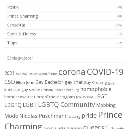
Politik
(20)
Prince Charming
(40)
Sexualität
(145)
Sport & Fitness
(27)
Tipps
(52)
Schlagwörter
corona
COVID-19
2021
Accessoires
Amazon Prime
CSD
Gay Bachelor
gay chat
Elton John
Gay Cruising
gay
homophobie
kontakte
gay szene
Gruselig
Haarentfernung
LBGT
homosexualität
Horrorfilme
Instagram
Jim Parsons
LGBTQ Community
LGBT
LBGTQ
Mobbing
Prince
pride
Mode
Nicolas Puschmann
outing
Charming
queer
RTL
promis unter Palmen
Schwule