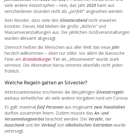
viele andere
Katastrophen
– nein, das Jahr
2020
kann aus
verschiedenen Gründen nicht als „
perfekt
“ angesehen werden.
Kein Wunder, dass viele den
Silvesterabend
nicht erwarten
konnten. Dieses Mal blieben die große „
Böllerei
“ und
Massenveranstaltungen aus. Die jährlichen Großveranstaltungen
wurden allesamt abgesagt.
Dennoch hießen die Menschen aus aller Welt das neue
Jahr
herzlich willkommen – eben nur stiller. Vor allem die klassische
Feier am
Brandenburger
Tor
als „
Massenevent
“ wurde stark
vermisst. Die Alternative hierzu stimmte ebenfalls nicht jeden
fröhlich.
Welche Regeln galten an Silvester?
Interessanterweise erschienen die diesjährigen
Silvesterregeln
weitaus einheitlicher als viele andere Vorgaben rund um Corona.
Es galt: maximal
fünf Personen
aus insgesamt
zwei Haushalten
durften zusammen feiern. Zudem musste das
An- und
Versammlungsverbot
beachtet werden. Der
Verzehr
, der
Ausschank
und der
Verkauf
von
alkoholischen Getränken
wurde
untersagt.