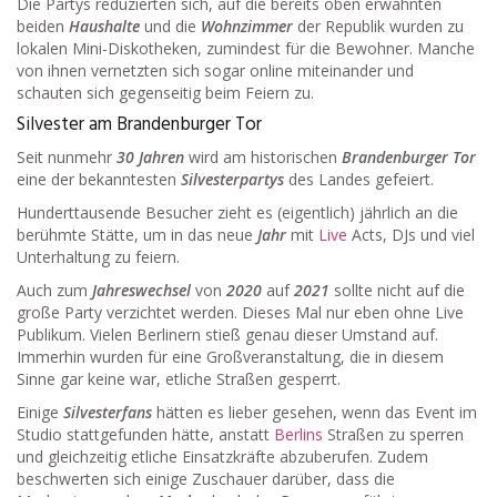
Die Partys reduzierten sich, auf die bereits oben erwähnten
beiden
Haushalte
und die
Wohnzimmer
der Republik wurden zu
lokalen Mini-Diskotheken, zumindest für die Bewohner. Manche
von ihnen vernetzten sich sogar online miteinander und
schauten sich gegenseitig beim Feiern zu.
Silvester am Brandenburger Tor
Seit nunmehr
30 Jahren
wird am historischen
Brandenburger Tor
eine der bekanntesten
Silvesterpartys
des Landes gefeiert.
Hunderttausende Besucher zieht es (eigentlich) jährlich an die
berühmte Stätte, um in das neue
Jahr
mit
Live
Acts, DJs und viel
Unterhaltung zu feiern.
Auch zum
Jahreswechsel
von
2020
auf
2021
sollte nicht auf die
große Party verzichtet werden. Dieses Mal nur eben ohne Live
Publikum. Vielen Berlinern stieß genau dieser Umstand auf.
Immerhin wurden für eine Großveranstaltung, die in diesem
Sinne gar keine war, etliche Straßen gesperrt.
Einige
Silvesterfans
hätten es lieber gesehen, wenn das Event im
Studio stattgefunden hätte, anstatt
Berlins
Straßen zu sperren
und gleichzeitig etliche Einsatzkräfte abzuberufen. Zudem
beschwerten sich einige Zuschauer darüber, dass die