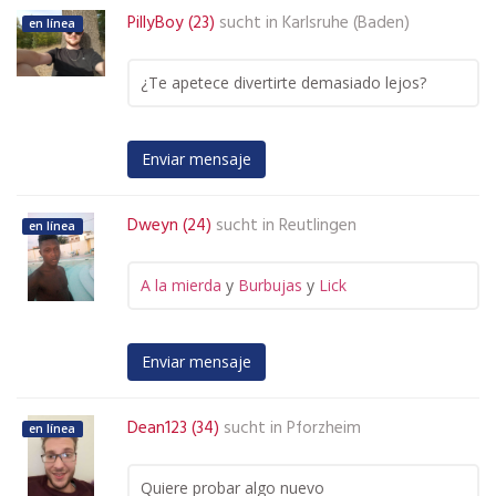
PillyBoy (23)
sucht in
Karlsruhe (Baden)
en línea
¿Te apetece divertirte demasiado lejos?
Enviar mensaje
Dweyn (24)
sucht in
Reutlingen
en línea
A la mierda
y
Burbujas
y
Lick
Enviar mensaje
Dean123 (34)
sucht in
Pforzheim
en línea
Quiere probar algo nuevo