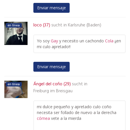
Enviar mensaje
loco (37)
sucht in
Karlsruhe (Baden)
en línea
Yo soy
Gay
y necesito un cachondo
Cola
¡¡en
mi culo apretado!!
Enviar mensaje
Ángel del coño (29)
sucht in
en línea
Freiburg im Breisgau
mi dulce pequeño y apretado culo coño
necesita ser follado de nuevo a la derecha
córnea
vete a la mierda