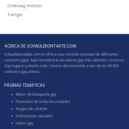
Schleswig-Holstein
Turingia
ACERCA DE SCHWULEKONTAKTE.COM
Schwulekontakte.com te ofrece una colorida variedad de diferentes
contactos gays. Aquí encontrarás las saunas gay más calientes,
Cruceros
Gay
Lugares y mucho más. Conoce directamente a uno de los 90.000
contactos gay activos.
PÁGINAS TEMÁTICAS
Motor de búsqueda gay
Panorama de todas las ciudades
Rasgos de carácter
Inclinaciones sexuales
Léxico gay