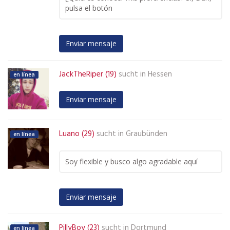
pulsa el botón
Enviar mensaje
JackTheRiper (19)
sucht in
Hessen
en línea
Enviar mensaje
Luano (29)
sucht in
Graubünden
en línea
Soy flexible y busco algo agradable aquí
Enviar mensaje
PillyBoy (23)
sucht in
Dortmund
en línea