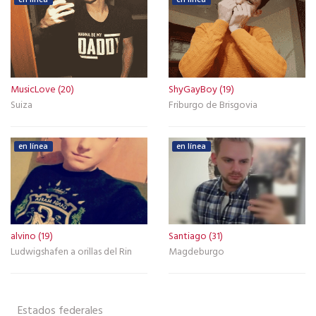
MusicLove (20)
ShyGayBoy (19)
Suiza
Friburgo de Brisgovia
en línea
en línea
alvino (19)
Santiago (31)
Ludwigshafen a orillas del Rin
Magdeburgo
Estados federales