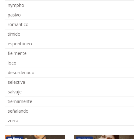
nympho
pasivo
romántico
tímido
espontáneo
fielmente
loco
desordenado
selectiva
salvaje
tiernamente
señalando
zorra
en línea
en línea