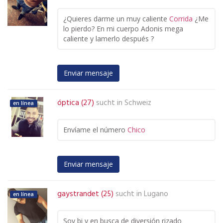
¿Quieres darme un muy caliente
Corrida
¿Me
lo pierdo? En mi cuerpo Adonis mega
caliente y lamerlo después ?
Enviar mensaje
óptica (27)
sucht in
Schweiz
en línea
Envíame el número
Chico
Enviar mensaje
gaystrandet (25)
sucht in
Lugano
en línea
Soy bi y en busca de diversión rizado