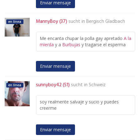
Enviar mensaje
MannyBoy (37)
sucht in
Bergisch Gladbach
en línea
Me encanta chupar la polla gay apretado
A la
mierda
y a
Burbujas
y tragarse el esperma
Enviar mensaje
sunnyboy42 (51)
sucht in
Schweiz
en línea
soy realmente salvaje y sucio y puedes
creerme
Enviar mensaje