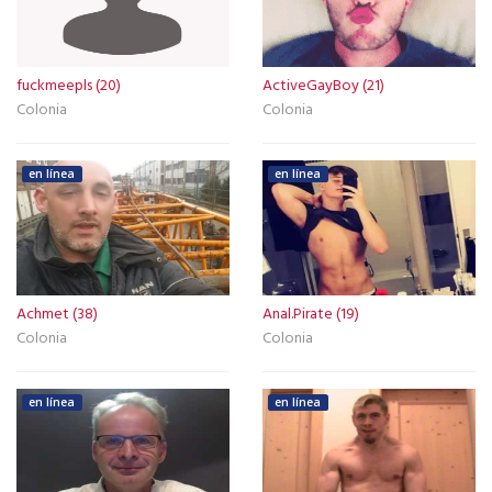
fuckmeepls (20)
ActiveGayBoy (21)
Colonia
Colonia
en línea
en línea
Achmet (38)
Anal.Pirate (19)
Colonia
Colonia
en línea
en línea