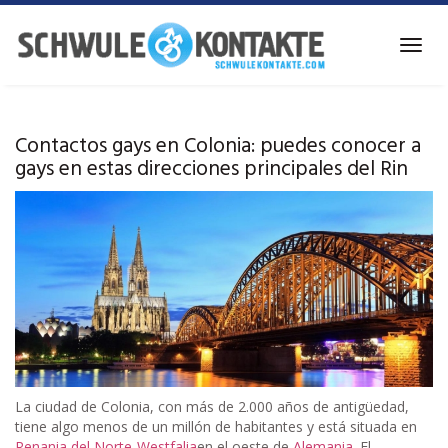
Ir
al
Alter
contenido
la
principal
naveg
Contactos gays en Colonia: puedes conocer a
gays en estas direcciones principales del Rin
La ciudad de Colonia, con más de 2.000 años de antigüedad,
tiene algo menos de un millón de habitantes y está situada en
Renania del Norte-Westfalia
en el oeste de
Alemania
. El