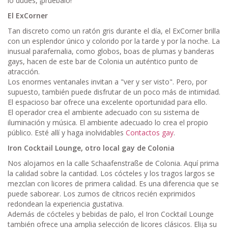
lo dudes, ¡pruébalo!
El ExCorner
Tan discreto como un ratón gris durante el día, el ExCorner brilla
con un esplendor único y colorido por la tarde y por la noche. La
inusual parafernalia, como globos, boas de plumas y banderas
gays, hacen de este bar de Colonia un auténtico punto de
atracción.
Los enormes ventanales invitan a "ver y ser visto". Pero, por
supuesto, también puede disfrutar de un poco más de intimidad.
El espacioso bar ofrece una excelente oportunidad para ello.
El operador crea el ambiente adecuado con su sistema de
iluminación y música. El ambiente adecuado lo crea el propio
público. Esté allí y haga inolvidables
Contactos gay
.
Iron Cocktail Lounge, otro local gay de Colonia
Nos alojamos en la calle Schaafenstraße de Colonia. Aquí prima
la calidad sobre la cantidad. Los cócteles y los tragos largos se
mezclan con licores de primera calidad. Es una diferencia que se
puede saborear. Los zumos de cítricos recién exprimidos
redondean la experiencia gustativa.
Además de cócteles y bebidas de palo, el Iron Cocktail Lounge
también ofrece una amplia selección de licores clásicos. Elija su