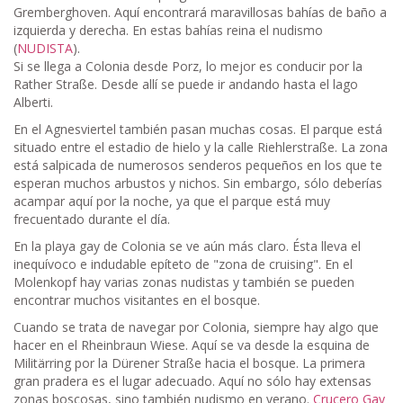
Gremberghoven. Aquí encontrará maravillosas bahías de baño a
izquierda y derecha. En estas bahías reina el nudismo
(
NUDISTA
).
Si se llega a Colonia desde Porz, lo mejor es conducir por la
Rather Straße. Desde allí se puede ir andando hasta el lago
Alberti.
En el Agnesviertel también pasan muchas cosas. El parque está
situado entre el estadio de hielo y la calle Riehlerstraße. La zona
está salpicada de numerosos senderos pequeños en los que te
esperan muchos arbustos y nichos. Sin embargo, sólo deberías
acampar aquí por la noche, ya que el parque está muy
frecuentado durante el día.
En la playa gay de Colonia se ve aún más claro. Ésta lleva el
inequívoco e indudable epíteto de "zona de cruising". En el
Molenkopf hay varias zonas nudistas y también se pueden
encontrar muchos visitantes en el bosque.
Cuando se trata de navegar por Colonia, siempre hay algo que
hacer en el Rheinbraun Wiese. Aquí se va desde la esquina de
Militärring por la Dürener Straße hacia el bosque. La primera
gran pradera es el lugar adecuado. Aquí no sólo hay extensas
zonas boscosas, sino también nudismo en verano.
Crucero Gay