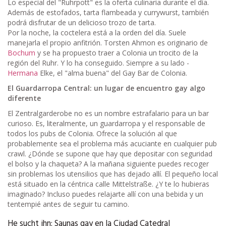
Lo especial del "Ruhrpott" es la oferta culinaria durante el día.
Además de estofados, tarta flambeada y currywurst, también
podrá disfrutar de un delicioso trozo de tarta.
Por la noche, la coctelera está a la orden del día. Suele
manejarla el propio anfitrión. Torsten Ahmon es originario de
Bochum
y se ha propuesto traer a Colonia un trocito de la
región del Ruhr. Y lo ha conseguido. Siempre a su lado -
Hermana
Elke, el "alma buena" del Gay Bar de Colonia.
El Guardarropa Central: un lugar de encuentro gay algo
diferente
El Zentralgarderobe no es un nombre estrafalario para un bar
curioso. Es, literalmente, un guardarropa y el responsable de
todos los pubs de Colonia. Ofrece la solución al que
probablemente sea el problema más acuciante en cualquier pub
crawl. ¿Dónde se supone que hay que depositar con seguridad
el bolso y la chaqueta? A la mañana siguiente puedes recoger
sin problemas los utensilios que has dejado allí. El pequeño local
está situado en la céntrica calle Mittelstraße. ¿Y te lo hubieras
imaginado? Incluso puedes relajarte allí con una bebida y un
tentempié antes de seguir tu camino.
He sucht ihn: Saunas gay en la Ciudad Catedral