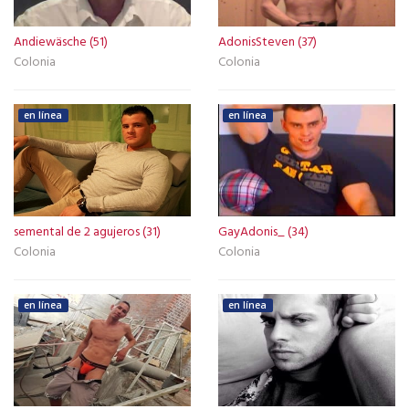
Andiewäsche (51)
AdonisSteven (37)
Colonia
Colonia
en línea
en línea
semental de 2 agujeros (31)
GayAdonis_ (34)
Colonia
Colonia
en línea
en línea