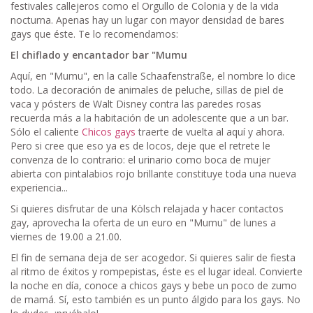
festivales callejeros como el Orgullo de Colonia y de la vida
nocturna. Apenas hay un lugar con mayor densidad de bares
gays que éste. Te lo recomendamos:
El chiflado y encantador bar "Mumu
Aquí, en "Mumu", en la calle Schaafenstraße, el nombre lo dice
todo. La decoración de animales de peluche, sillas de piel de
vaca y pósters de Walt Disney contra las paredes rosas
recuerda más a la habitación de un adolescente que a un bar.
Sólo el caliente
Chicos gays
traerte de vuelta al aquí y ahora.
Pero si cree que eso ya es de locos, deje que el retrete le
convenza de lo contrario: el urinario como boca de mujer
abierta con pintalabios rojo brillante constituye toda una nueva
experiencia...
Si quieres disfrutar de una Kölsch relajada y hacer contactos
gay, aprovecha la oferta de un euro en "Mumu" de lunes a
viernes de 19.00 a 21.00.
El fin de semana deja de ser acogedor. Si quieres salir de fiesta
al ritmo de éxitos y rompepistas, éste es el lugar ideal. Convierte
la noche en día, conoce a chicos gays y bebe un poco de zumo
de mamá. Sí, esto también es un punto álgido para los gays. No