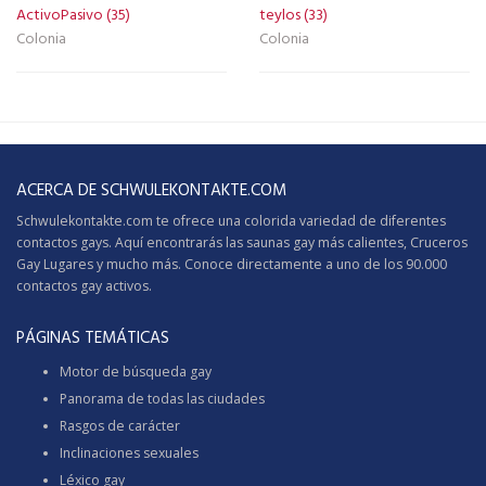
ActivoPasivo (35)
teylos (33)
Colonia
Colonia
ACERCA DE SCHWULEKONTAKTE.COM
Schwulekontakte.com te ofrece una colorida variedad de diferentes
contactos gays. Aquí encontrarás las saunas gay más calientes,
Cruceros
Gay
Lugares y mucho más. Conoce directamente a uno de los 90.000
contactos gay activos.
PÁGINAS TEMÁTICAS
Motor de búsqueda gay
Panorama de todas las ciudades
Rasgos de carácter
Inclinaciones sexuales
Léxico gay