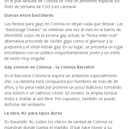
En el pub Altstadt de Colonia se crea un ambiente especial los
fines de semana de CSD y en carnaval.
Diarios entre bastidores
Las fiestas para gays en Colonia no dejan nada que desear. Las
"Backstage Diaries" se celebran una vez al mes en el barrio de
Ehrenfeld. Lejos de la escena gay actual, la "fiesta indie rock"
alternativa prescinde de clichés gays como el glamour y la
purpurina y el shish-kebab gay. En su lugar, se presenta un lugar
estrafalario con un público mayoritariamente joven y un estilo
de vestir muy singular.
Gay conocer en Colonia - la Colonia Barcelon
En el Barcelon Colonia le espera un ambiente especialmente
chic. La clientela está compuesta por hombres de más de 30
años, y no pasa nada por ponerse un poco bullicioso tomando
una Kölsch o un sabroso cóctel. En verano, la amplia terraza
invita a charlar al aire libre. Por supuesto, también se puede
disfrutar del ambiente.
La obra 4U: para tipos duros
En Baustelle 4U, todos los chicos de verdad de Colonia se
muestran donde cuelga el martillo. El bar hace honor a su