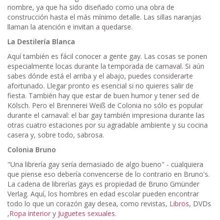
nombre, ya que ha sido diseñado como una obra de
construcción hasta el más mínimo detalle. Las sillas naranjas
llaman la atención e invitan a quedarse.
La Destilería Blanca
Aquí también es fácil conocer a gente gay. Las cosas se ponen
especialmente locas durante la temporada de carnaval. Si aún
sabes dónde está el arriba y el abajo, puedes considerarte
afortunado. Llegar pronto es esencial si no quieres salir de
fiesta. También hay que estar de buen humor y tener sed de
Kölsch. Pero el Brennerei Weiß de Colonia no sólo es popular
durante el carnaval: el bar gay también impresiona durante las
otras cuatro estaciones por su agradable ambiente y su cocina
casera y, sobre todo, sabrosa.
Colonia Bruno
"Una librería gay sería demasiado de algo bueno" - cualquiera
que piense eso debería convencerse de lo contrario en Bruno's.
La cadena de librerías gays es propiedad de Bruno Gmünder
Verlag. Aquí, los hombres en edad escolar pueden encontrar
todo lo que un corazón gay desea, como revistas,
Libros
, DVDs
,
Ropa interior
y
Juguetes sexuales
.