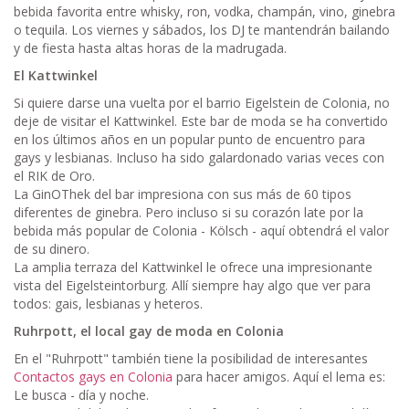
bebida favorita entre whisky, ron, vodka, champán, vino, ginebra
o tequila. Los viernes y sábados, los DJ te mantendrán bailando
y de fiesta hasta altas horas de la madrugada.
El Kattwinkel
Si quiere darse una vuelta por el barrio Eigelstein de Colonia, no
deje de visitar el Kattwinkel. Este bar de moda se ha convertido
en los últimos años en un popular punto de encuentro para
gays y lesbianas. Incluso ha sido galardonado varias veces con
el RIK de Oro.
La GinOThek del bar impresiona con sus más de 60 tipos
diferentes de ginebra. Pero incluso si su corazón late por la
bebida más popular de Colonia - Kölsch - aquí obtendrá el valor
de su dinero.
La amplia terraza del Kattwinkel le ofrece una impresionante
vista del Eigelsteintorburg. Allí siempre hay algo que ver para
todos: gais, lesbianas y heteros.
Ruhrpott, el local gay de moda en Colonia
En el "Ruhrpott" también tiene la posibilidad de interesantes
Contactos gays en Colonia
para hacer amigos. Aquí el lema es:
Le busca - día y noche.