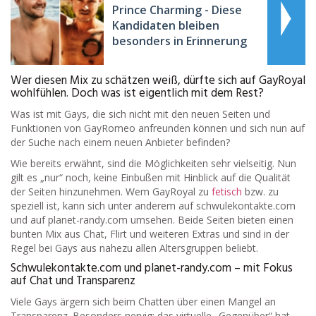
Prince Charming - Diese
Kandidaten bleiben
besonders in Erinnerung
Wer diesen Mix zu schätzen weiß, dürfte sich auf GayRoyal
wohlfühlen. Doch was ist eigentlich mit dem Rest?
Was ist mit Gays, die sich nicht mit den neuen Seiten und
Funktionen von GayRomeo anfreunden können und sich nun auf
der Suche nach einem neuen Anbieter befinden?
Wie bereits erwähnt, sind die Möglichkeiten sehr vielseitig. Nun
gilt es „nur“ noch, keine Einbußen mit Hinblick auf die Qualität
der Seiten hinzunehmen. Wem GayRoyal zu
fetisch
bzw. zu
speziell ist, kann sich unter anderem auf schwulekontakte.com
und auf planet-randy.com umsehen. Beide Seiten bieten einen
bunten Mix aus Chat, Flirt und weiteren Extras und sind in der
Regel bei Gays aus nahezu allen Altersgruppen beliebt.
Schwulekontakte.com und planet-randy.com – mit Fokus
auf Chat und Transparenz
Viele Gays ärgern sich beim Chatten über einen Mangel an
Transparenz. Besonders nervig: das virtuelle „Gegenüber“ hat