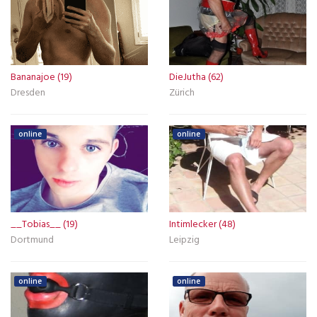
Bananajoe (19)
DieJutha (62)
Dresden
Zürich
online
online
__Tobias__ (19)
Intimlecker (48)
Dortmund
Leipzig
online
online