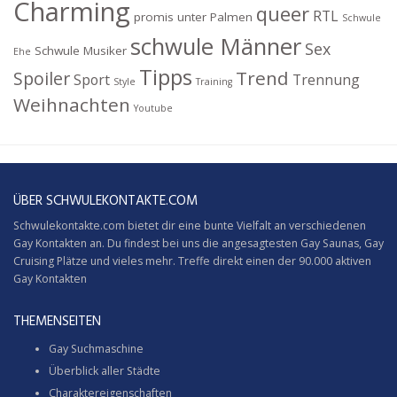
Charming
queer
RTL
promis unter Palmen
Schwule
schwule Männer
Sex
Schwule Musiker
Ehe
Tipps
Trend
Spoiler
Sport
Trennung
Style
Training
Weihnachten
Youtube
ÜBER SCHWULEKONTAKTE.COM
Schwulekontakte.com bietet dir eine bunte Vielfalt an verschiedenen
Gay Kontakten an. Du findest bei uns die angesagtesten Gay Saunas,
Gay
Cruising
Plätze und vieles mehr. Treffe direkt einen der 90.000 aktiven
Gay Kontakten
THEMENSEITEN
Gay Suchmaschine
Überblick aller Städte
Charaktereigenschaften