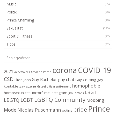
Music
(35)
Politik
(20)
Prince Charming
(40)
Sexualität
(145)
Sport & Fitness
(27)
Tipps
(52)
Schlagwörter
corona
COVID-19
2021
Accessoires
Amazon Prime
CSD
Gay Bachelor
gay chat
Elton John
Gay Cruising
gay
homophobie
kontakte
gay szene
Gruselig
Haarentfernung
LBGT
homosexualität
Horrorfilme
Instagram
Jim Parsons
LGBTQ Community
LGBT
LBGTQ
Mobbing
Prince
pride
Mode
Nicolas Puschmann
outing