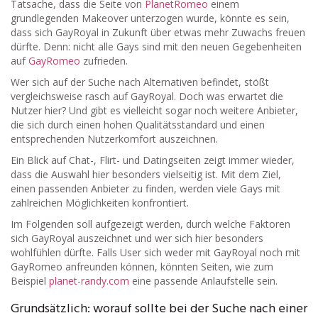
Tatsache, dass die Seite von
PlanetRomeo
einem
grundlegenden Makeover unterzogen wurde, könnte es sein,
dass sich GayRoyal in Zukunft über etwas mehr Zuwachs freuen
dürfte. Denn: nicht alle Gays sind mit den neuen Gegebenheiten
auf
GayRomeo
zufrieden.
Wer sich auf der Suche nach Alternativen befindet, stößt
vergleichsweise rasch auf GayRoyal. Doch was erwartet die
Nutzer hier? Und gibt es vielleicht sogar noch weitere Anbieter,
die sich durch einen hohen Qualitätsstandard und einen
entsprechenden Nutzerkomfort auszeichnen.
Ein Blick auf Chat-, Flirt- und Datingseiten zeigt immer wieder,
dass die Auswahl hier besonders vielseitig ist. Mit dem Ziel,
einen passenden Anbieter zu finden, werden viele Gays mit
zahlreichen Möglichkeiten konfrontiert.
Im Folgenden soll aufgezeigt werden, durch welche Faktoren
sich GayRoyal auszeichnet und wer sich hier besonders
wohlfühlen dürfte. Falls User sich weder mit GayRoyal noch mit
GayRomeo anfreunden können, könnten Seiten, wie zum
Beispiel
planet-randy.com
eine passende Anlaufstelle sein.
Grundsätzlich: worauf sollte bei der Suche nach einer