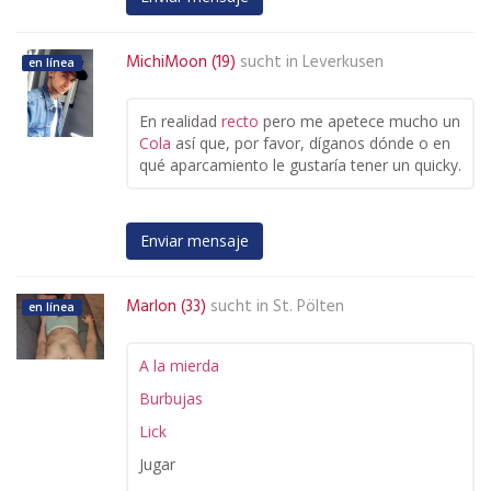
MichiMoon (19)
sucht in
Leverkusen
en línea
En realidad
recto
pero me apetece mucho un
Cola
así que, por favor, díganos dónde o en
qué aparcamiento le gustaría tener un quicky.
Enviar mensaje
Marlon (33)
sucht in
St. Pölten
en línea
A la mierda
Burbujas
Lick
Jugar