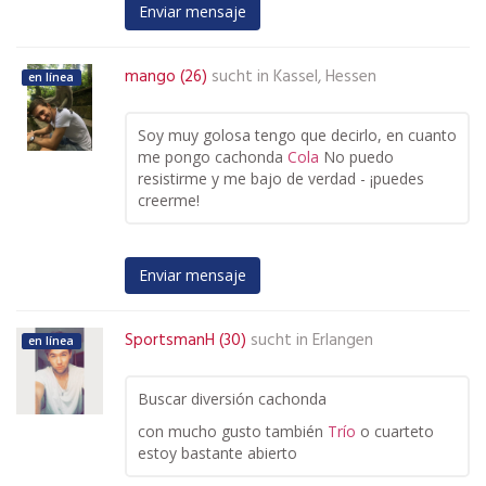
Enviar mensaje
mango (26)
sucht in
Kassel, Hessen
en línea
Soy muy golosa tengo que decirlo, en cuanto
me pongo cachonda
Cola
No puedo
resistirme y me bajo de verdad - ¡puedes
creerme!
Enviar mensaje
SportsmanH (30)
sucht in
Erlangen
en línea
Buscar diversión cachonda
con mucho gusto también
Trío
o cuarteto
estoy bastante abierto