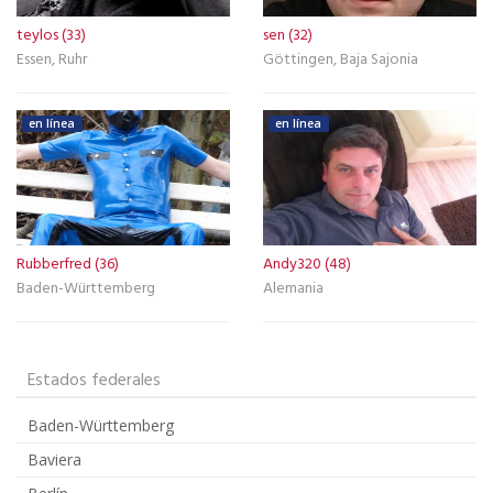
teylos (33)
sen (32)
Essen, Ruhr
Göttingen, Baja Sajonia
en línea
en línea
Rubberfred (36)
Andy320 (48)
Baden-Württemberg
Alemania
Estados federales
Baden-Württemberg
Baviera