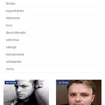
tímido
espontáneo
fielmente
loco
desordenado
selectiva
salvaje
tiernamente
señalando
zorra
en línea
en línea