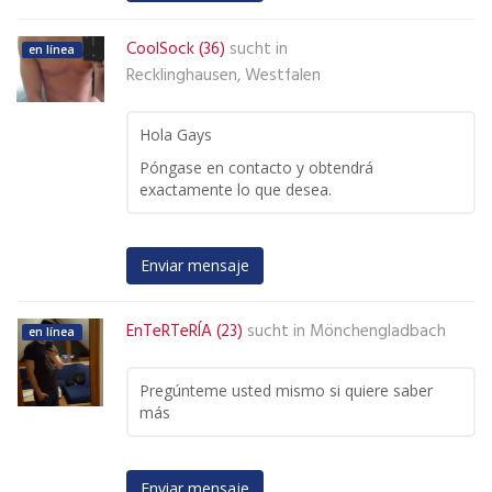
CoolSock (36)
sucht in
en línea
Recklinghausen, Westfalen
Hola Gays
Póngase en contacto y obtendrá
exactamente lo que desea.
Enviar mensaje
EnTeRTeRÍA (23)
sucht in
Mönchengladbach
en línea
Pregúnteme usted mismo si quiere saber
más
Enviar mensaje