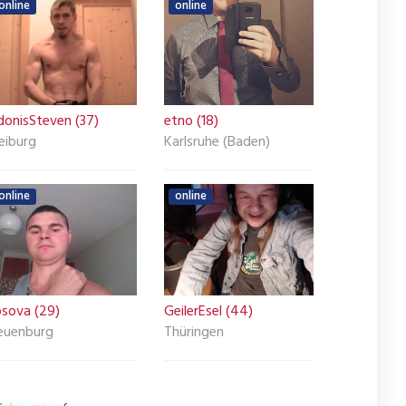
online
online
donisSteven (37)
etno (18)
eiburg
Karlsruhe (Baden)
online
online
osova (29)
GeilerEsel (44)
euenburg
Thüringen