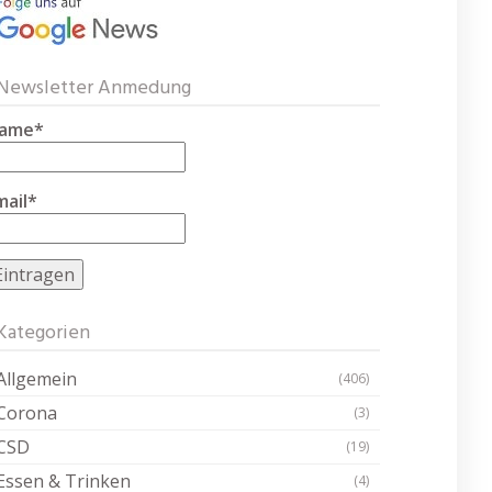
Newsletter Anmedung
ame*
mail*
Kategorien
Allgemein
(406)
Corona
(3)
CSD
(19)
Essen & Trinken
(4)