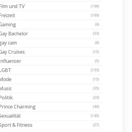
Film und TV
(166)
Freizeit
(189)
Gaming
(6)
Gay Bachelor
(33)
gay cam
(8)
Gay Cruises
(15)
Influencer
(5)
LGBT
(133)
Mode
(15)
Music
(35)
Politik
(20)
Prince Charming
(40)
Sexualität
(145)
Sport & Fitness
(27)