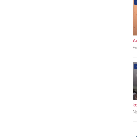
A
Fr
k
N