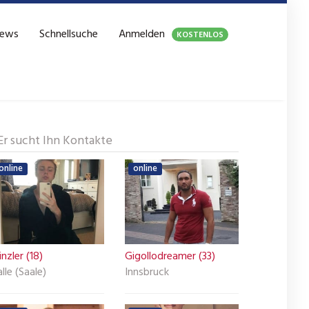
ews
Schnellsuche
Anmelden
KOSTENLOS
Er sucht Ihn Kontakte
online
online
nzler (18)
Gigollodreamer (33)
lle (Saale)
Innsbruck