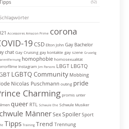
Tipps
(52)
Schlagwörter
corona
021
Accessoires
Amazon Prime
COVID-19
CSD
Gay Bachelor
Elton John
ay chat
Gay Cruising
gay kontakte
gay szene
Gruselig
homophobie
homosexualität
arentfernung
LBGT
LBGTQ
rrorfilme
Instagram
Jim Parsons
LGBTQ Community
GBT
Mobbing
pride
ode
Nicolas Puschmann
outing
Prince Charming
promis unter
queer
RTL
almen
Schwule Musiker
Schwule Ehe
chwule Männer
Spoiler
Sex
Sport
Tipps
Trend
Trennung
yle
Training