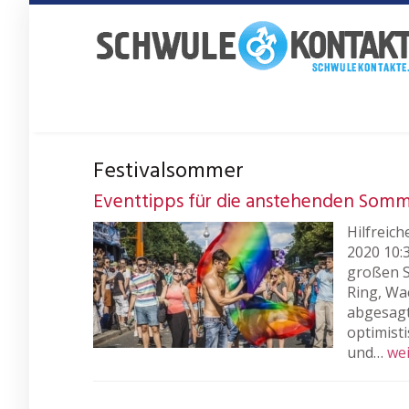
Skip
to
main
content
Festivalsommer
Eventtipps für die anstehenden Somm
Hilfreich
2020 10:
großen S
Ring, Wa
abgesagt.
optimist
und…
wei