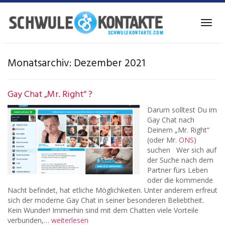
Skip
to
Toggl
main
navig
content
Monatsarchiv: Dezember 2021
Gay Chat „Mr. Right“ ?
Darum solltest Du im
Gay Chat nach
Deinem „Mr. Right“
(oder Mr.
ONS
)
suchen Wer sich auf
der Suche nach dem
Partner fürs Leben
oder die kommende
Nacht befindet, hat etliche Möglichkeiten. Unter anderem erfreut
sich der moderne Gay Chat in seiner besonderen Beliebtheit.
Kein Wunder! Immerhin sind mit dem Chatten viele Vorteile
verbunden,…
weiterlesen