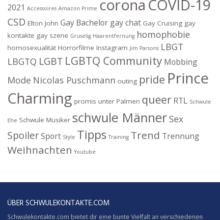
corona
COVID-19
2021
Accessoires
Amazon Prime
CSD
Gay Bachelor
gay chat
Elton John
Gay Cruising
gay
homophobie
kontakte
gay szene
Gruselig
Haarentfernung
LBGT
homosexualität
Horrorfilme
Instagram
Jim Parsons
LGBTQ Community
LGBT
LBGTQ
Mobbing
Prince
pride
Mode
Nicolas Puschmann
outing
Charming
queer
RTL
promis unter Palmen
Schwule
schwule Männer
Sex
Schwule Musiker
Ehe
Tipps
Trend
Spoiler
Sport
Trennung
Style
Training
Weihnachten
Youtube
ÜBER SCHWULEKONTAKTE.COM
Schwulekontakte.com bietet dir eine bunte Vielfalt an verschiedenen