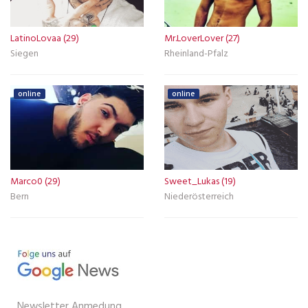
LatinoLovaa (29)
Mr.LoverLover (27)
Siegen
Rheinland-Pfalz
online
online
Marco0 (29)
Sweet_Lukas (19)
Bern
Niederösterreich
Newsletter Anmedung