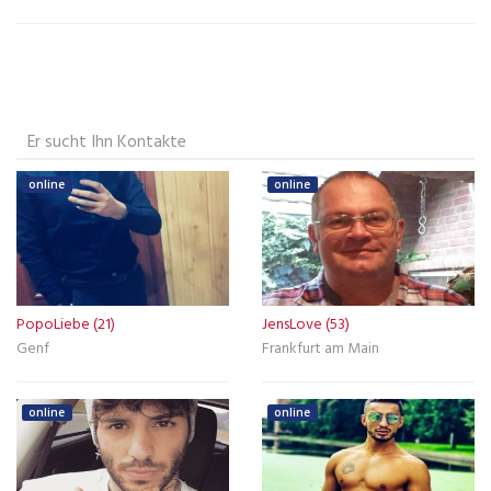
Er sucht Ihn Kontakte
online
online
PopoLiebe (21)
JensLove (53)
Genf
Frankfurt am Main
online
online