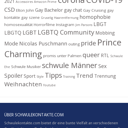
2021
Accessoires
Amazon Prime
CSD
Gay Bachelor
gay chat
Elton John
Gay Cruising
gay
homophobie
kontakte
gay szene
Gruselig
Haarentfernung
LBGT
homosexualität
Horrorfilme
Instagram
Jim Parsons
LGBTQ Community
LGBT
LBGTQ
Mobbing
Prince
pride
Mode
Nicolas Puschmann
outing
Charming
queer
RTL
promis unter Palmen
Schwule
schwule Männer
Sex
Schwule Musiker
Ehe
Tipps
Trend
Spoiler
Sport
Trennung
Style
Training
Weihnachten
Youtube
ÜBER SCHWULEKONTAKTE.COM
Schwulekontakte.com bietet dir eine bunte Vielfalt an verschiedenen