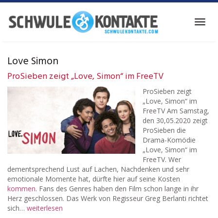
Skip
to
Toggl
main
navig
content
Love Simon
ProSieben zeigt „Love, Simon“ im FreeTV
ProSieben zeigt
„Love, Simon“ im
FreeTV Am Samstag,
den 30,05.2020 zeigt
ProSieben die
Drama-Komödie
„Love, Simon“ im
FreeTV. Wer
dementsprechend Lust auf Lachen, Nachdenken und sehr
emotionale Momente hat, dürfte hier auf seine Kosten
kommen
. Fans des Genres haben den Film schon lange in ihr
Herz geschlossen. Das Werk von Regisseur Greg Berlanti richtet
sich…
weiterlesen