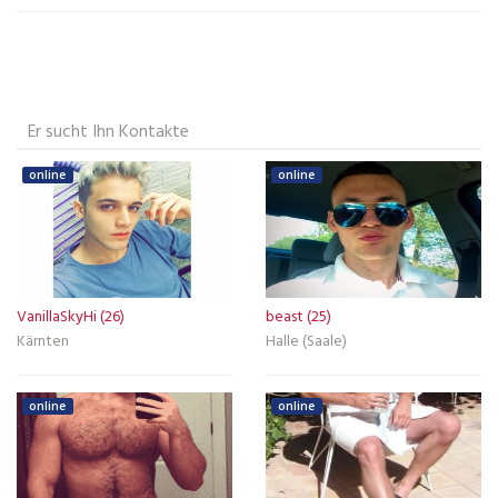
Er sucht Ihn Kontakte
online
online
VanillaSkyHi (26)
beast (25)
Kärnten
Halle (Saale)
online
online