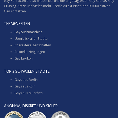
Gay Kontakten an. Du findest bei uns die angesagtesten Gay Saunas,
Gay
Cruising
Plätze und vieles mehr. Treffe direkt einen der 90.000 aktiven
Gay Kontakten
THEMENSEITEN
Gay Suchmaschine
Überblick aller Städte
Charaktereigenschaften
Sexuelle Neigungen
Gay Lexikon
TOP 3 SCHWULEN STÄDTE
Gays aus Berlin
Gays aus Köln
Gays aus München
ANONYM, DISKRET UND SICHER