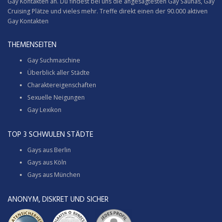
Gay Kontakten an. Du findest bei uns die angesagtesten Gay Saunas,
Gay
Cruising
Plätze und vieles mehr. Treffe direkt einen der 90.000 aktiven
Gay Kontakten
THEMENSEITEN
Gay Suchmaschine
Überblick aller Städte
Charaktereigenschaften
Sexuelle Neigungen
Gay Lexikon
TOP 3 SCHWULEN STÄDTE
Gays aus Berlin
Gays aus Köln
Gays aus München
ANONYM, DISKRET UND SICHER