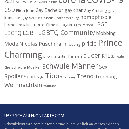
2021
Accessoires
Amazon Prime
CSD
Gay Bachelor
gay chat
Elton John
Gay Cruising
gay
homophobie
kontakte
gay szene
Gruselig
Haarentfernung
LBGT
homosexualität
Horrorfilme
Instagram
Jim Parsons
LGBTQ Community
LGBT
LBGTQ
Mobbing
Prince
pride
Mode
Nicolas Puschmann
outing
Charming
queer
RTL
promis unter Palmen
Schwule
schwule Männer
Sex
Schwule Musiker
Ehe
Tipps
Trend
Spoiler
Sport
Trennung
Style
Training
Weihnachten
Youtube
ÜBER SCHWULEKONTAKTE.COM
Schwulekontakte.com bietet dir eine bunte Vielfalt an verschiedenen