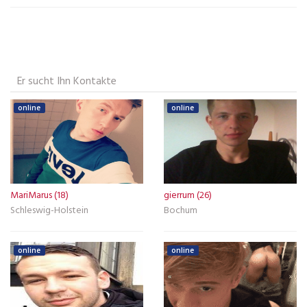
Er sucht Ihn Kontakte
online
online
MariMarus (18)
gierrum (26)
Schleswig-Holstein
Bochum
online
online