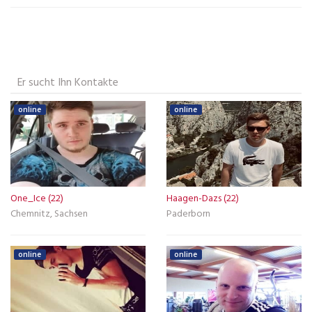
Er sucht Ihn Kontakte
online
online
One_Ice (22)
Haagen-Dazs (22)
Chemnitz, Sachsen
Paderborn
online
online