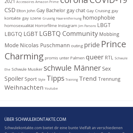
2021
Accessoires
Amazon Prime
CSD
Gay Bachelor
gay chat
Elton John
Gay Cruising
gay
homophobie
kontakte
gay szene
Gruselig
Haarentfernung
LBGT
homosexualität
Horrorfilme
Instagram
Jim Parsons
LGBTQ Community
LGBT
LBGTQ
Mobbing
Prince
pride
Mode
Nicolas Puschmann
outing
Charming
queer
RTL
promis unter Palmen
Schwule
schwule Männer
Sex
Schwule Musiker
Ehe
Tipps
Trend
Spoiler
Sport
Trennung
Style
Training
Weihnachten
Youtube
ÜBER SCHWULEKONTAKTE.COM
Schwulekontakte.com bietet dir eine bunte Vielfalt an verschiedenen