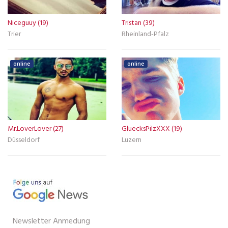
Niceguuy (19)
Tristan (39)
Trier
Rheinland-Pfalz
online
online
Mr.LoverLover (27)
GluecksPilzXXX (19)
Düsseldorf
Luzern
Newsletter Anmedung