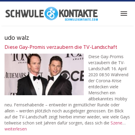
Skip
to
Toggl
main
navig
content
udo walz
Diese Gay-Promis verzaubern die TV-Landschaft
Diese Gay-Promis
verzaubern die TV-
Landschaft 16. April
2020 08:50 Während
der Corona-Krise
entdecken viele
Menschen ein
altbekanntes Hobby
neu. Fernsehabende – entweder in gemütlicher Runde oder
allein – werden plötzlich noch ausgiebiger genossen. Ein Blick
auf die TV-Landschaft zeigt hierbei immer wieder, wie viele Gays
teilweise schon seit Jahren dafür sorgen, dass sich die
Szene
…
weiterlesen