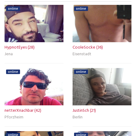
online
online
HypnotEyes (28)
CooleSocke (36)
Jena
Eisenstadt
online
online
netterXnachbar (42)
JustinSch (21)
Pforzheim
Berlin
online
online