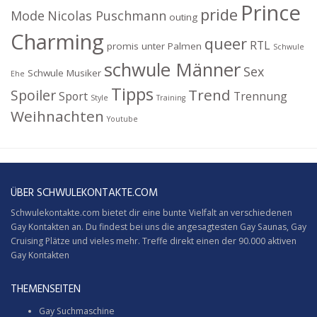
Prince
pride
Mode
Nicolas Puschmann
outing
Charming
queer
RTL
promis unter Palmen
Schwule
schwule Männer
Sex
Schwule Musiker
Ehe
Tipps
Trend
Spoiler
Sport
Trennung
Style
Training
Weihnachten
Youtube
ÜBER SCHWULEKONTAKTE.COM
Schwulekontakte.com bietet dir eine bunte Vielfalt an verschiedenen
Gay Kontakten an. Du findest bei uns die angesagtesten Gay Saunas,
Gay
Cruising
Plätze und vieles mehr. Treffe direkt einen der 90.000 aktiven
Gay Kontakten
THEMENSEITEN
Gay Suchmaschine