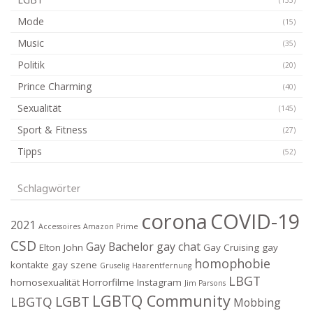
(133)
Mode
(15)
Music
(35)
Politik
(20)
Prince Charming
(40)
Sexualität
(145)
Sport & Fitness
(27)
Tipps
(52)
Schlagwörter
corona
COVID-19
2021
Accessoires
Amazon Prime
CSD
Gay Bachelor
gay chat
Elton John
Gay Cruising
gay
homophobie
kontakte
gay szene
Gruselig
Haarentfernung
LBGT
homosexualität
Horrorfilme
Instagram
Jim Parsons
LGBTQ Community
LGBT
LBGTQ
Mobbing