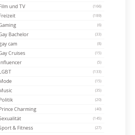
Film und TV
(166)
Freizeit
(189)
Gaming
(6)
Gay Bachelor
(33)
gay cam
(8)
Gay Cruises
(15)
Influencer
(5)
LGBT
(133)
Mode
(15)
Music
(35)
Politik
(20)
Prince Charming
(40)
Sexualität
(145)
Sport & Fitness
(27)