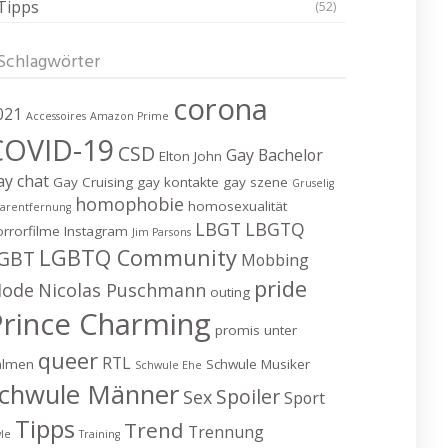
Tipps
(52)
Schlagwörter
corona
021
Accessoires
Amazon Prime
COVID-19
CSD
Gay Bachelor
Elton John
ay chat
Gay Cruising
gay kontakte
gay szene
Gruselig
homophobie
homosexualität
arentfernung
LBGT
LBGTQ
rrorfilme
Instagram
Jim Parsons
LGBTQ Community
GBT
Mobbing
pride
ode
Nicolas Puschmann
outing
Prince Charming
promis unter
queer
RTL
almen
Schwule Musiker
Schwule Ehe
chwule Männer
Spoiler
Sex
Sport
Tipps
Trend
Trennung
yle
Training