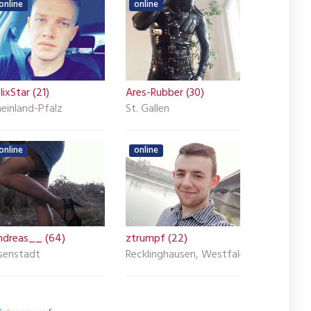
online
online
lixStar (21)
Ares-Rubber (30)
einland-Pfalz
St. Gallen
online
online
ndreas__ (64)
ztrumpf (22)
isenstadt
Recklinghausen, Westfalen