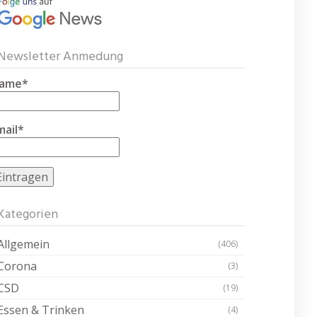
Newsletter Anmedung
ame*
mail*
Kategorien
Allgemein
(406)
Corona
(3)
CSD
(19)
Essen & Trinken
(4)