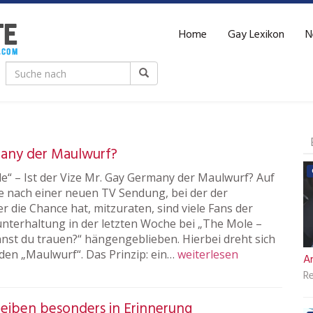
Home
Gay Lexikon
N
many der Maulwurf?
e“ – Ist der Vize Mr. Gay Germany der Maulwurf? Auf
e nach einer neuen TV Sendung, bei der der
 die Chance hat, mitzuraten, sind viele Fans der
nterhaltung in der letzten Woche bei „The Mole –
st du trauen?“ hängengeblieben. Hierbei dreht sich
 den „Maulwurf“. Das Prinzip: ein…
weiterlesen
Ar
R
leiben besonders in Erinnerung