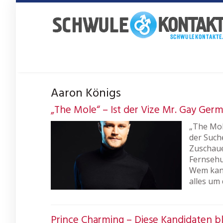
Skip
to
main
content
Aaron Königs
„The Mole“ – Ist der Vize Mr. Gay Ger
„The Mol
der Such
Zuschauer
Fernsehu
Wem kann
alles um
Prince Charming – Diese Kandidaten b