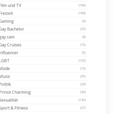
Film und TV
(166)
Freizeit
(189)
Gaming
(6)
Gay Bachelor
(33)
gay cam
(8)
Gay Cruises
(15)
Influencer
(5)
LGBT
(133)
Mode
(15)
Music
(35)
Politik
(20)
Prince Charming
(40)
Sexualität
(145)
Sport & Fitness
(27)