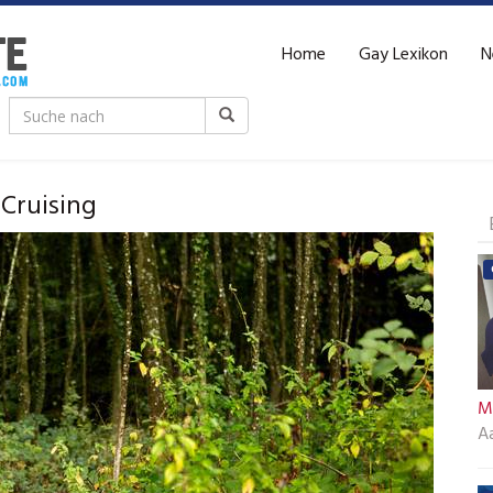
Home
Gay Lexikon
N
Cruising
M
A