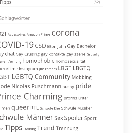
Tipps
(52)
Schlagwörter
corona
021
Accessoires
Amazon Prime
COVID-19
CSD
Gay Bachelor
Elton John
ay chat
Gay Cruising
gay kontakte
gay szene
Gruselig
homophobie
homosexualität
arentfernung
LBGT
LBGTQ
rrorfilme
Instagram
Jim Parsons
LGBTQ Community
GBT
Mobbing
pride
ode
Nicolas Puschmann
outing
Prince Charming
promis unter
queer
RTL
almen
Schwule Musiker
Schwule Ehe
chwule Männer
Spoiler
Sex
Sport
Tipps
Trend
Trennung
yle
Training