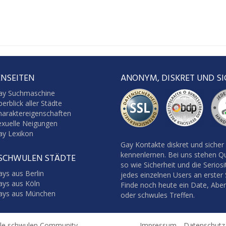
NSEITEN
ANONYM, DISKRET UND SI
ay Suchmaschine
erblick aller Städte
haraktereigenschaften
exuelle Neigungen
ay Lexikon
Gay Kontakte diskret und sicher
kennenlernen. Bei uns stehen Qu
 SCHWULEN STÄDTE
so wie Sicherheit und die Seriosi
ys aus Berlin
jedes einzelnen Users an erster S
ays aus Köln
Finde noch heute ein Date, Abe
ays aus München
oder schwules Treffen.
ile schwulen Community
Impressum
Datenschutz