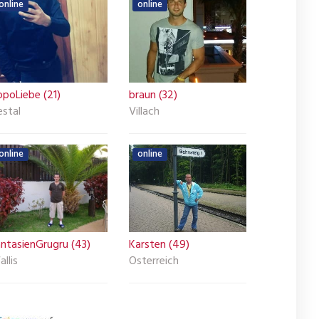
online
online
opoLiebe (21)
braun (32)
estal
Villach
online
online
antasienGrugru (43)
Karsten (49)
llis
Österreich