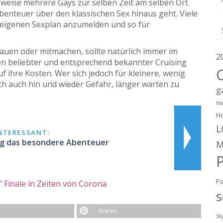
lsweise mehrere Gays zur selben Zeit am selben Ort
benteuer über den klassischen Sex hinaus geht. Viele
n eigenen Sexplan anzumelden und so für
hauen oder mitmachen, sollte natürlich immer im
2
en beliebter und entsprechend bekannter Cruising
 ihre Kosten. Wer sich jedoch für kleinere, wenig
ich auch hin und wieder Gefahr, länger warten zu
g
Ha
Ho
L
INTERESSANT:
ng das besondere Abenteuer
M
P
 Finale in Zeiten von Corona
s
sharen
St