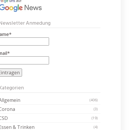
Newsletter Anmedung
ame*
mail*
Kategorien
Allgemein
(406)
Corona
(3)
CSD
(19)
Essen & Trinken
(4)