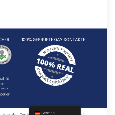
CHER
100% GEPRÜFTE GAY KONTAKTE
alität
tät
telle.
nteuer
German
Kontakt
Twitter
Facebook
Pinterest
Youtube