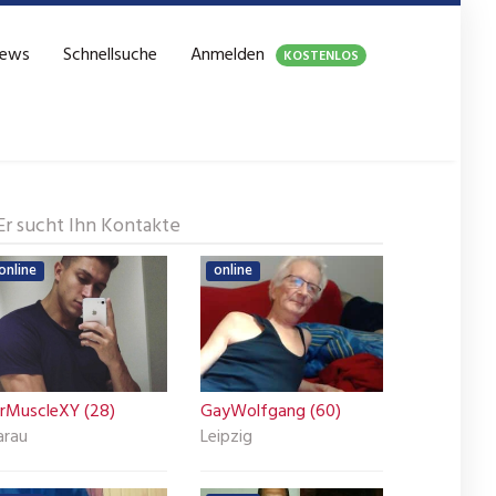
ews
Schnellsuche
Anmelden
KOSTENLOS
Er sucht Ihn Kontakte
online
online
rMuscleXY (28)
GayWolfgang (60)
arau
Leipzig