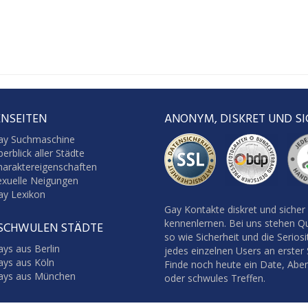
NSEITEN
ANONYM, DISKRET UND SI
ay Suchmaschine
erblick aller Städte
haraktereigenschaften
exuelle Neigungen
ay Lexikon
Gay Kontakte diskret und sicher
kennenlernen. Bei uns stehen Qu
 SCHWULEN STÄDTE
so wie Sicherheit und die Seriosi
ys aus Berlin
jedes einzelnen Users an erster S
ays aus Köln
Finde noch heute ein Date, Abe
ays aus München
oder schwules Treffen.