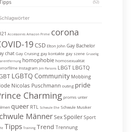
Tipps
(52)
Schlagwörter
corona
021
Accessoires
Amazon Prime
COVID-19
CSD
Gay Bachelor
Elton John
ay chat
Gay Cruising
gay kontakte
gay szene
Gruselig
homophobie
homosexualität
arentfernung
LBGT
LBGTQ
rrorfilme
Instagram
Jim Parsons
LGBTQ Community
GBT
Mobbing
pride
ode
Nicolas Puschmann
outing
Prince Charming
promis unter
queer
RTL
almen
Schwule Musiker
Schwule Ehe
chwule Männer
Spoiler
Sex
Sport
Tipps
Trend
Trennung
yle
Training