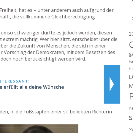
 Freiheit, hat es – unter anderem auch aufgrund der
chafft, die vollkommene Gleichberechtigung
 umso schwieriger dürfte es jedoch werden, diesen
2
t extrem mächtig. Wer hier sitzt, entscheidet über die
er die Zukunft von Menschen, die sich in einer
der Vorschlag der Demokraten, mit dem Besetzen des
g
ht doch noch berücksichtigt werden wird.
Ha
Ho
L
INTERESSANT:
M
 erfüllt alle deine Wünsche
P
den, in die Fußstapfen einer so beliebten Richterin
s
St