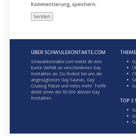
Kommentierung, speichern.
ÜBER SCHWULEKONTAKTE.COM
THEME
Schwulekontakte.com bietet dir eine
G
bunte Vielfalt an verschiedenen Gay
Üb
Kontakten an. Du findest bei uns die
C
angesagtesten Gay Saunas,
Gay
S
Cruising
Plätze und vieles mehr. Treffe
G
direkt einen der 90.000 aktiven Gay
Kontakten
TOP 3
Ga
G
G