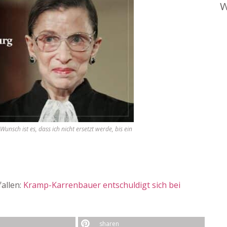
W
unsch ist es, dass ich nicht ersetzt werde, bis ein
allen:
Kramp-Karrenbauer entschuldigt sich bei
sharen