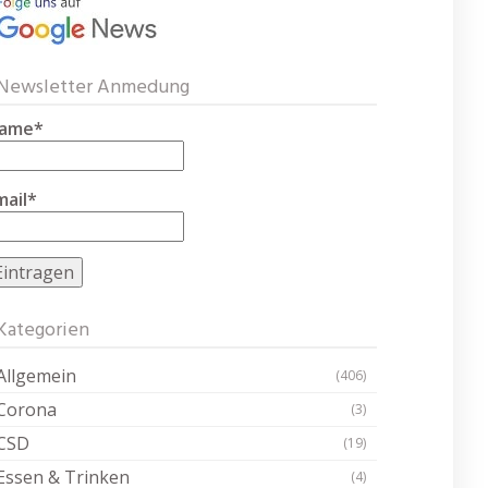
Newsletter Anmedung
ame*
mail*
Kategorien
Allgemein
(406)
Corona
(3)
CSD
(19)
Essen & Trinken
(4)