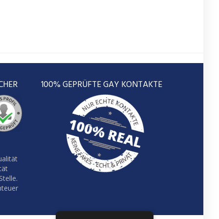
CHER
100% GEPRÜFTE GAY KONTAKTE
alität
tät
telle.
nteuer