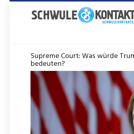
Skip
to
main
content
Supreme Court: Was würde Trumps
bedeuten?