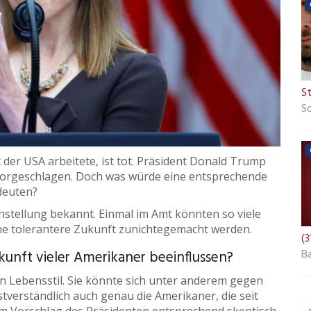
S
S
der USA arbeitete, ist tot. Präsident Donald Trump
vorgeschlagen. Doch was würde eine entsprechende
edeuten?
instellung bekannt. Einmal im Amt könnten so viele
e tolerantere Zukunft zunichtegemacht werden.
(3
B
unft vieler Amerikaner beeinflussen?
n Lebensstil. Sie könnte sich unter anderem gegen
stverständlich auch genau die Amerikaner, die seit
em Vorschlag des Präsidenten entsprechend skeptisch