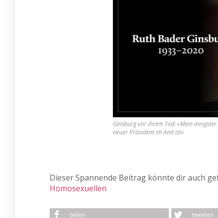
Ginsburg vor ihrem Tod: «Mein innigster W
neuer Präsident im Amt ist»
Dieser Spannende Beitrag könnte dir auch gef
Homosexuellen
teilen
tweeten