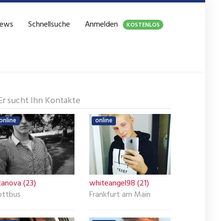
ews
Schnellsuche
Anmelden
KOSTENLOS
Er sucht Ihn Kontakte
online
online
zanova (23)
whiteangel98 (21)
ottbus
Frankfurt am Main