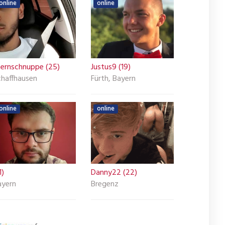
online
online
ternschnuppe (25)
Justus9 (19)
chaffhausen
Fürth, Bayern
online
online
1)
Danny22 (22)
ayern
Bregenz