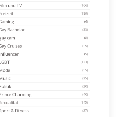
Film und TV
(166)
Freizeit
(189)
Gaming
(6)
Gay Bachelor
(33)
gay cam
(8)
Gay Cruises
(15)
Influencer
(5)
LGBT
(133)
Mode
(15)
Music
(35)
Politik
(20)
Prince Charming
(40)
Sexualität
(145)
Sport & Fitness
(27)