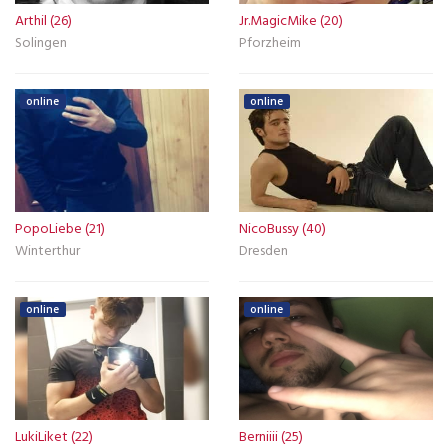
Arthil (26)
Jr.MagicMike (20)
Solingen
Pforzheim
online
online
PopoLiebe (21)
NicoBussy (40)
Winterthur
Dresden
online
online
LukiLiket (22)
Berniiii (25)