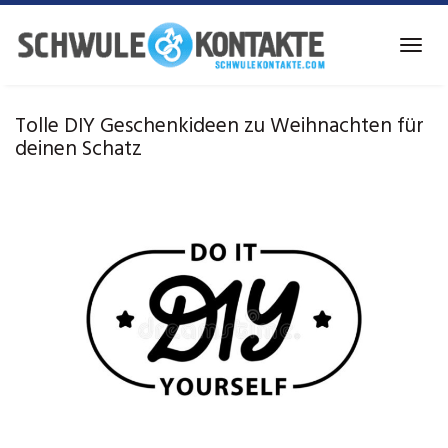
Skip
to
Toggl
main
navig
content
Tolle DIY Geschenkideen zu Weihnachten für
deinen Schatz