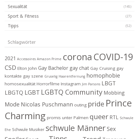
Sexualität
(145)
Sport & Fitness
(27)
Tipps
(52)
Schlagwörter
corona
COVID-19
2021
Accessoires
Amazon Prime
CSD
Gay Bachelor
gay chat
Elton John
Gay Cruising
gay
homophobie
kontakte
gay szene
Gruselig
Haarentfernung
LBGT
homosexualität
Horrorfilme
Instagram
Jim Parsons
LGBTQ Community
LGBT
LBGTQ
Mobbing
Prince
pride
Mode
Nicolas Puschmann
outing
Charming
queer
RTL
promis unter Palmen
Schwule
schwule Männer
Sex
Schwule Musiker
Ehe
Tipps