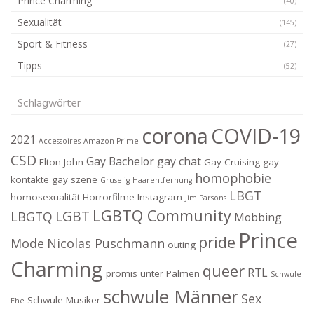
Prince Charming
(40)
Sexualität
(145)
Sport & Fitness
(27)
Tipps
(52)
Schlagwörter
corona
COVID-19
2021
Accessoires
Amazon Prime
CSD
Gay Bachelor
gay chat
Elton John
Gay Cruising
gay
homophobie
kontakte
gay szene
Gruselig
Haarentfernung
LBGT
homosexualität
Horrorfilme
Instagram
Jim Parsons
LGBTQ Community
LGBT
LBGTQ
Mobbing
Prince
pride
Mode
Nicolas Puschmann
outing
Charming
queer
RTL
promis unter Palmen
Schwule
schwule Männer
Sex
Schwule Musiker
Ehe