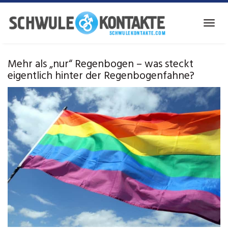
Skip
to
Toggl
main
navig
content
Mehr als „nur“ Regenbogen – was steckt
eigentlich hinter der Regenbogenfahne?