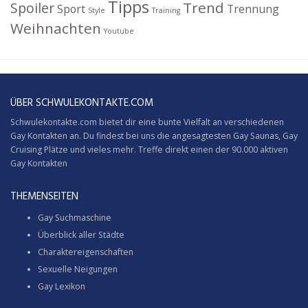
Tipps
Trend
Spoiler
Sport
Trennung
Style
Training
Weihnachten
Youtube
ÜBER SCHWULEKONTAKTE.COM
Schwulekontakte.com bietet dir eine bunte Vielfalt an verschiedenen
Gay Kontakten an. Du findest bei uns die angesagtesten Gay Saunas,
Gay
Cruising
Plätze und vieles mehr. Treffe direkt einen der 90.000 aktiven
Gay Kontakten
THEMENSEITEN
Gay Suchmaschine
Überblick aller Städte
Charaktereigenschaften
Sexuelle Neigungen
Gay Lexikon