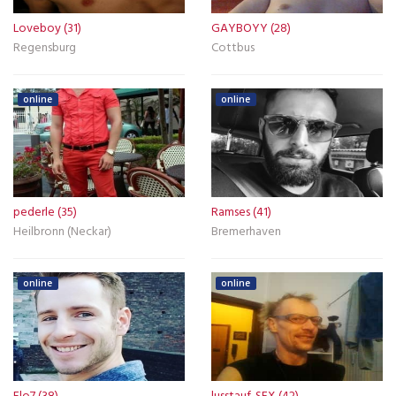
Loveboy (31)
GAYBOYY (28)
Regensburg
Cottbus
online
online
pederle (35)
Ramses (41)
Heilbronn (Neckar)
Bremerhaven
online
online