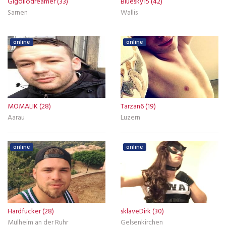
Gigollodreamer (33)
Bluesky15 (42)
Sarnen
Wallis
online
online
MOMALIK (28)
Tarzan6 (19)
Aarau
Luzern
online
online
Hardfucker (28)
sklaveDirk (30)
Mülheim an der Ruhr
Gelsenkirchen