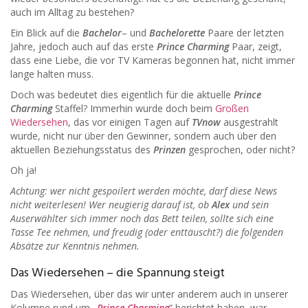
auch im Alltag zu bestehen?
Ein Blick auf die
Bachelor
– und
Bachelorette
Paare der letzten
Jahre, jedoch auch auf das erste
Prince Charming
Paar, zeigt,
dass eine Liebe, die vor TV Kameras begonnen hat, nicht immer
lange halten muss.
Doch was bedeutet dies eigentlich für die aktuelle
Prince
Charming
Staffel? Immerhin wurde doch beim
Großen
Wiedersehen
, das vor einigen Tagen auf
TVnow
ausgestrahlt
wurde, nicht nur über den Gewinner, sondern auch über den
aktuellen Beziehungsstatus des
Prinzen
gesprochen, oder nicht?
Oh ja!
Achtung: wer nicht gespoilert werden möchte, darf diese News
nicht weiterlesen! Wer neugierig darauf ist, ob
Alex
und sein
Auserwählter sich immer noch das Bett teilen, sollte sich eine
Tasse Tee nehmen, und freudig (oder enttäuscht?) die folgenden
Absätze zur Kenntnis nehmen.
Das Wiedersehen – die Spannung steigt
Das Wiedersehen, über das wir unter anderem auch in unserer
Kolumne rund um „
Prince Charming
“ berichtet haben, war