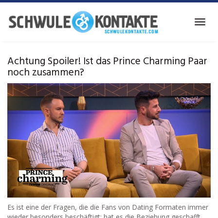
Skip
to
Toggl
main
navig
content
Achtung Spoiler! Ist das Prince Charming Paar
noch zusammen?
Es ist eine der Fragen, die die Fans von Dating Formaten immer
wieder besonders beschäftigt: hat es die Beziehung geschafft,