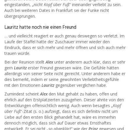
eingestanden, „
nicht Kopf über Fuß
“ ineinander verliebt zu sein.
Auch bei weiteren Dates in Frankfurt sei der Funke nicht
übergesprungen.
Lauritz hatte noch nie einen Freund
… und vielleicht reagiert er auch genau deswegen so verletzt. Im
Laufe der Staffel hatte der Zuschauer immer wieder den
Eindruck, dass er sich mehr und mehr öffnen und sich auch mehr
trauen würde.
Bei der Reunion stellt
Alex
unter anderem auch klar, dass er sehr
gern
Lauritz
erster Freund gewesen wäre. Die Gefühle hätten
allerdings von seiner Seite nicht gereicht. Unter anderem habe er
dies bemerkt, indem er seine gewohnten Verliebtheitsgefühle
mit den Emotionen
Lauritz
gegenüber verglichen habe.
Zumindest scheint
Alex
den Mut gehabt zu haben, offen und
ehrlich auf den Erstplatzierten zuzugehen. Dieser ahnte von den
Entwicklungen offensichtlich wenig. Auch wenn besagtes „
Kopf
über Fuß
“-Zitat (s. o.) aufzeigt, dass es sich definitiv nicht um
Liebe auf den ersten Blick gehandelt hat, wäre es immerhin
dennoch möglich, dass sich auf Dauer etwas Ernsthaftes
entwickelt. Er sei nicht „
so abgeklärt
“ wie der
Prinz
gewesen und