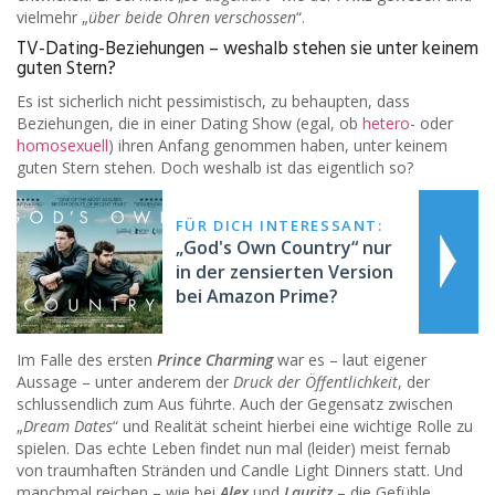
vielmehr „
über beide Ohren verschossen
“.
TV-Dating-Beziehungen – weshalb stehen sie unter keinem
guten Stern?
Es ist sicherlich nicht pessimistisch, zu behaupten, dass
Beziehungen, die in einer Dating Show (egal, ob
hetero
- oder
homosexuell
) ihren Anfang genommen haben, unter keinem
guten Stern stehen. Doch weshalb ist das eigentlich so?
FÜR DICH INTERESSANT:
„God's Own Country“ nur
in der zensierten Version
bei Amazon Prime?
Im Falle des ersten
Prince Charming
war es – laut eigener
Aussage – unter anderem der
Druck der Öffentlichkeit
, der
schlussendlich zum Aus führte. Auch der Gegensatz zwischen
„
Dream Dates
“ und Realität scheint hierbei eine wichtige Rolle zu
spielen. Das echte Leben findet nun mal (leider) meist fernab
von traumhaften Stränden und Candle Light Dinners statt. Und
manchmal reichen – wie bei
Alex
und
Lauritz
– die Gefühle