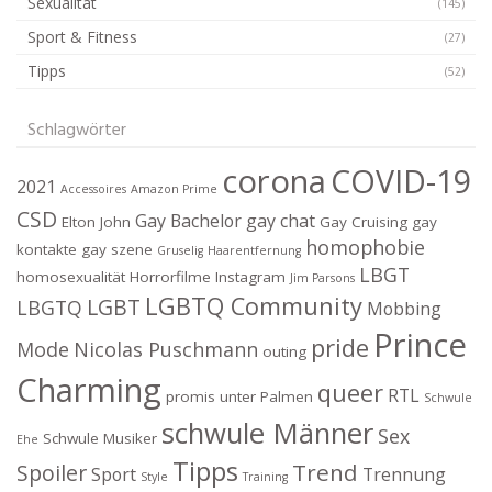
Sexualität
(145)
Sport & Fitness
(27)
Tipps
(52)
Schlagwörter
corona
COVID-19
2021
Accessoires
Amazon Prime
CSD
Gay Bachelor
gay chat
Elton John
Gay Cruising
gay
homophobie
kontakte
gay szene
Gruselig
Haarentfernung
LBGT
homosexualität
Horrorfilme
Instagram
Jim Parsons
LGBTQ Community
LGBT
LBGTQ
Mobbing
Prince
pride
Mode
Nicolas Puschmann
outing
Charming
queer
RTL
promis unter Palmen
Schwule
schwule Männer
Sex
Schwule Musiker
Ehe
Tipps
Trend
Spoiler
Sport
Trennung
Style
Training