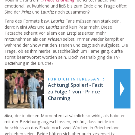
emotional, aufwühlend und ließ bis zum Ende eine Frage offen:
Sind der
Prinz
und
Lauritz
noch zusammen?
Fans des Formats bzw.
Lauritz
Fans müssen nun stark sein,
denn:
Nein!
Alex
und
Lauritz
sind kein Paar mehr. Diese
Tatsache scheint vor allem den Erstplatzierten mehr
mitzunehmen als den
Prinzen
selbst. Immer wieder kämpft er
während der Show mit den Tränen und zeigt sich aufgelöst. Die
Frage, ob es ihm hierbei ausschließlich um Fame ging, dürfte
somit beantwortet worden sein. Doch weshalb ging die TV-
Beziehung in die Brüche?
FÜR DICH INTERESSANT:
Achtung! Spoiler! - Fazit
zu Folge 1 von - Prince
Charming
Alex
, der in diesen Momenten tatsächlich so wirkt, als habe er
mit der Beziehung abgeschlossen, erklärt, dass beide im
Anschluss an das Finale noch zwei Wochen in Griechenland
geblieben seien. Beide hätten sich aber auch gegenseitig