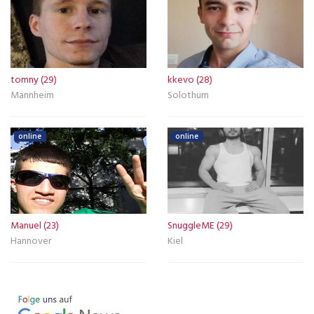
tomny (29)
kkevo (28)
Mannheim
Solothurn
online
online
Manuel (23)
SnuggleME (29)
Hannover
Kiel