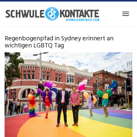
Skip
to
Toggl
main
navig
content
Regenbogenpfad in Sydney erinnert an
wichtigen LGBTQ Tag