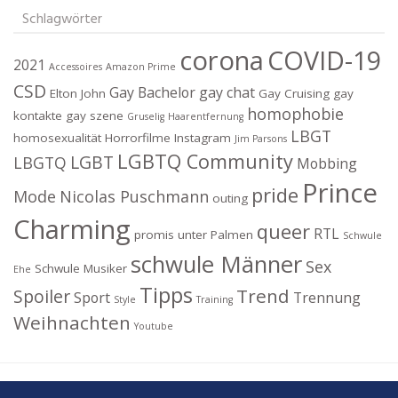
Schlagwörter
corona
COVID-19
2021
Accessoires
Amazon Prime
CSD
Gay Bachelor
gay chat
Elton John
Gay Cruising
gay
homophobie
kontakte
gay szene
Gruselig
Haarentfernung
LBGT
homosexualität
Horrorfilme
Instagram
Jim Parsons
LGBTQ Community
LGBT
LBGTQ
Mobbing
Prince
pride
Mode
Nicolas Puschmann
outing
Charming
queer
RTL
promis unter Palmen
Schwule
schwule Männer
Sex
Schwule Musiker
Ehe
Tipps
Trend
Spoiler
Sport
Trennung
Style
Training
Weihnachten
Youtube