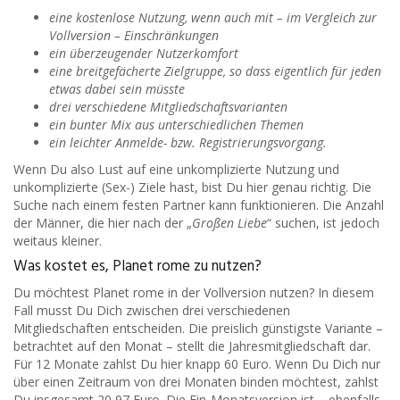
eine kostenlose Nutzung, wenn auch mit – im Vergleich zur
Vollversion – Einschränkungen
ein überzeugender Nutzerkomfort
eine breitgefächerte Zielgruppe, so dass eigentlich für jeden
etwas dabei sein müsste
drei verschiedene Mitgliedschaftsvarianten
ein bunter Mix aus unterschiedlichen Themen
ein leichter Anmelde- bzw. Registrierungsvorgang.
Wenn Du also Lust auf eine unkomplizierte Nutzung und
unkomplizierte (Sex-) Ziele hast, bist Du hier genau richtig. Die
Suche nach einem festen Partner kann funktionieren. Die Anzahl
der Männer, die hier nach der „
Großen Liebe
“ suchen, ist jedoch
weitaus kleiner.
Was kostet es, Planet rome zu nutzen?
Du möchtest Planet rome in der Vollversion nutzen? In diesem
Fall musst Du Dich zwischen drei verschiedenen
Mitgliedschaften entscheiden. Die preislich günstigste Variante –
betrachtet auf den Monat – stellt die Jahresmitgliedschaft dar.
Für 12 Monate zahlst Du hier knapp 60 Euro. Wenn Du Dich nur
über einen Zeitraum von drei Monaten binden möchtest, zahlst
Du insgesamt 20,97 Euro. Die Ein-Monatsversion ist – ebenfalls