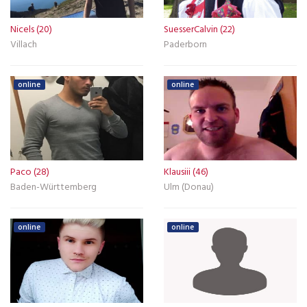
Nicels (20)
SuesserCalvin (22)
Villach
Paderborn
online
online
Paco (28)
Klausiii (46)
Baden-Württemberg
Ulm (Donau)
online
online