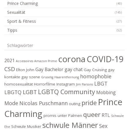
Prince Charming
(40)
Sexualität
(145)
Sport & Fitness
(27)
Tipps
(52)
Schlagwörter
corona
COVID-19
2021
Accessoires
Amazon Prime
CSD
Gay Bachelor
gay chat
Elton John
Gay Cruising
gay
homophobie
kontakte
gay szene
Gruselig
Haarentfernung
LBGT
homosexualität
Horrorfilme
Instagram
Jim Parsons
LGBTQ Community
LGBT
LBGTQ
Mobbing
Prince
pride
Mode
Nicolas Puschmann
outing
Charming
queer
RTL
promis unter Palmen
Schwule
schwule Männer
Sex
Schwule Musiker
Ehe