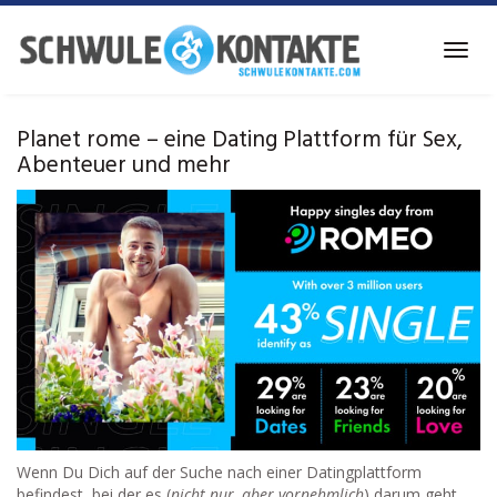
Skip
to
Toggl
main
navig
content
Planet rome – eine Dating Plattform für Sex,
Abenteuer und mehr
Wenn Du Dich auf der Suche nach einer Datingplattform
befindest, bei der es (
nicht nur, aber vornehmlich
) darum geht,