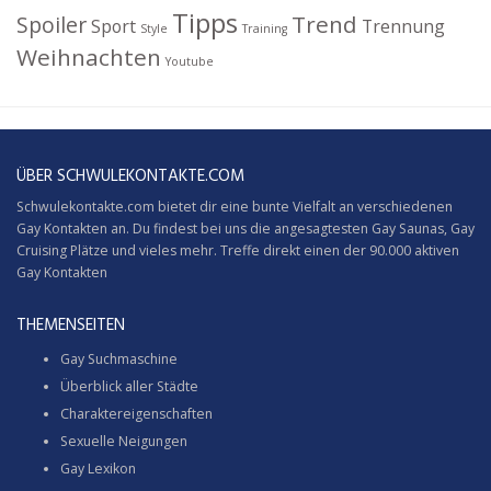
Tipps
Trend
Spoiler
Sport
Trennung
Style
Training
Weihnachten
Youtube
ÜBER SCHWULEKONTAKTE.COM
Schwulekontakte.com bietet dir eine bunte Vielfalt an verschiedenen
Gay Kontakten an. Du findest bei uns die angesagtesten Gay Saunas,
Gay
Cruising
Plätze und vieles mehr. Treffe direkt einen der 90.000 aktiven
Gay Kontakten
THEMENSEITEN
Gay Suchmaschine
Überblick aller Städte
Charaktereigenschaften
Sexuelle Neigungen
Gay Lexikon