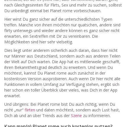
nach Gleichgesinnten für Flirts, Sex und mehr zu suchen, solltest
Du unbedingt einmal bei Planet rome vorbeischauen.
Hier wirst Du ganz sicher auf die unterschiedlichsten Typen
treffen. Manche von ihnen möchten nur quatschen, andere sind
flirty unterwegs und wieder andere können es ganz sicher nicht
erwarten, ein Sextreffen mit Dir zu vereinbaren. Die
Möglichkeiten sind hier sehr vielseitig.
Dies liegt unter anderem sicherlich auch daran, dass hier nicht
nur Männer aus Deutschland, sondern auch aus anderen Teilen
der Welt auf Dich warten. Die App hat es mittlerweile geschafft,
ihren Bekanntheitsgrad deutlich zu erweitern. Und wenn Du
möchtest, kannst Du Planet rome auch zunächst in der
kostenlosen Version ausprobieren. Auch wenn Dir hier nicht alle
Funktionen in vollem Umfang zur Verfügung stehen, ergibt sich
hier schon ein toller Überblick über vieles, was Dich in der App
erwartet.
Und übrigens: Bei Planet rome bist Du auch richtig, wenn Du
nicht „
nur
“
flirten
und daten möchtest, sondern auch Lust hast,
Dich ab und an über Trends aus der
Szene
zu informieren.
Kann man(n) Planet rome auch kostenlos nutzen?