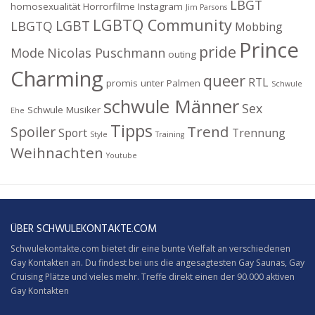
LBGT
homosexualität
Horrorfilme
Instagram
Jim Parsons
LGBTQ Community
LGBT
LBGTQ
Mobbing
Prince
pride
Mode
Nicolas Puschmann
outing
Charming
queer
RTL
promis unter Palmen
Schwule
schwule Männer
Sex
Schwule Musiker
Ehe
Tipps
Trend
Spoiler
Sport
Trennung
Style
Training
Weihnachten
Youtube
ÜBER SCHWULEKONTAKTE.COM
Schwulekontakte.com bietet dir eine bunte Vielfalt an verschiedenen
Gay Kontakten an. Du findest bei uns die angesagtesten Gay Saunas,
Gay
Cruising
Plätze und vieles mehr. Treffe direkt einen der 90.000 aktiven
Gay Kontakten