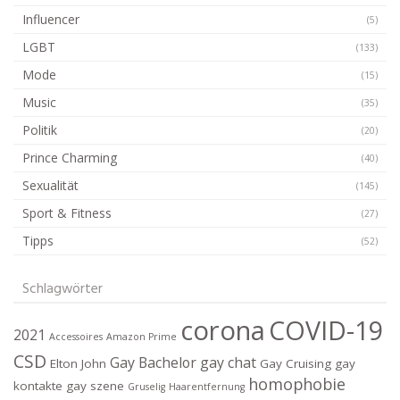
Influencer
(5)
LGBT
(133)
Mode
(15)
Music
(35)
Politik
(20)
Prince Charming
(40)
Sexualität
(145)
Sport & Fitness
(27)
Tipps
(52)
Schlagwörter
corona
COVID-19
2021
Accessoires
Amazon Prime
CSD
Gay Bachelor
gay chat
Elton John
Gay Cruising
gay
homophobie
kontakte
gay szene
Gruselig
Haarentfernung