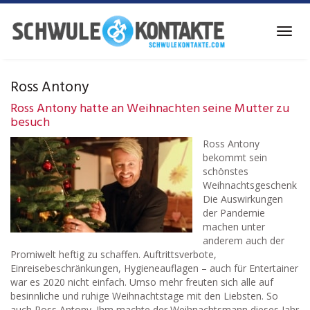
Skip
to
Toggl
main
navig
content
Ross Antony
Ross Antony hatte an Weihnachten seine Mutter zu
besuch
Ross Antony
bekommt sein
schönstes
Weihnachtsgeschenk
Die Auswirkungen
der Pandemie
machen unter
anderem auch der
Promiwelt heftig zu schaffen. Auftrittsverbote,
Einreisebeschränkungen, Hygieneauflagen – auch für Entertainer
war es 2020 nicht einfach. Umso mehr freuten sich alle auf
besinnliche und ruhige Weihnachtstage mit den Liebsten. So
auch Ross Antony. Ihm machte der Weihnachtsmann dieses Jahr