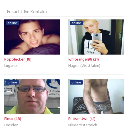
Er sucht Ihn Kontakte
online
online
Popolecker (18)
whiteangel98 (21)
Lugano
Hagen (Westfalen)
online
online
Elmar (48)
FetischUwe (41)
Dresden
Niederösterreich