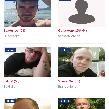
SexHunter (23)
GeilerHenkst56 (64)
Hildesheim
Sachsen-Anhalt
online
online
Fabio1 (60)
Sönke69er (35)
St. Gallen
Brandenburg
online
online