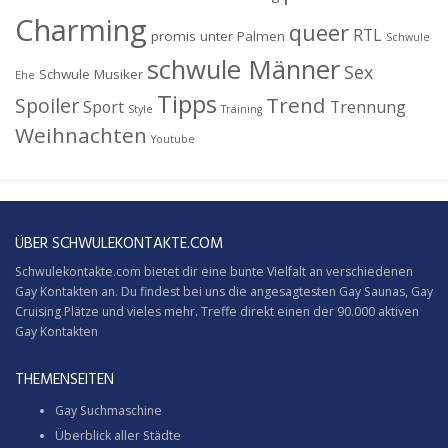
Charming
queer
RTL
promis unter Palmen
Schwule
schwule Männer
Sex
Schwule Musiker
Ehe
Tipps
Trend
Spoiler
Sport
Trennung
Style
Training
Weihnachten
Youtube
ÜBER SCHWULEKONTAKTE.COM
Schwulekontakte.com bietet dir eine bunte Vielfalt an verschiedenen
Gay Kontakten an. Du findest bei uns die angesagtesten Gay Saunas,
Gay
Cruising
Plätze und vieles mehr. Treffe direkt einen der 90.000 aktiven
Gay Kontakten
THEMENSEITEN
Gay Suchmaschine
Überblick aller Städte