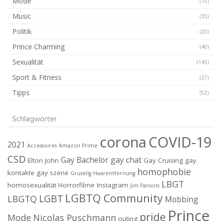
Mode
(15)
Music
(35)
Politik
(20)
Prince Charming
(40)
Sexualität
(145)
Sport & Fitness
(27)
Tipps
(52)
Schlagwörter
corona
COVID-19
2021
Accessoires
Amazon Prime
CSD
Gay Bachelor
gay chat
Elton John
Gay Cruising
gay
homophobie
kontakte
gay szene
Gruselig
Haarentfernung
LBGT
homosexualität
Horrorfilme
Instagram
Jim Parsons
LGBTQ Community
LGBT
LBGTQ
Mobbing
Prince
pride
Mode
Nicolas Puschmann
outing