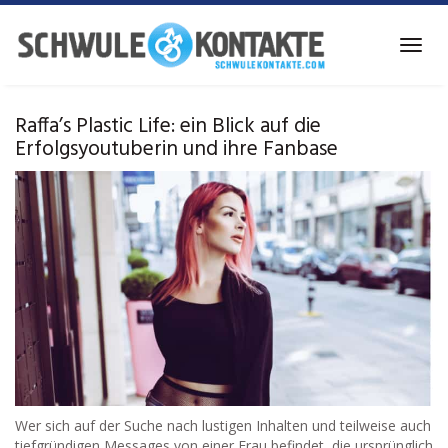
Skip
to
Toggl
main
navig
content
Raffa’s Plastic Life: ein Blick auf die
Erfolgsyoutuberin und ihre Fanbase
Wer sich auf der Suche nach lustigen Inhalten und teilweise auch
tiefgründigen Messages von einer Frau befindet, die ursprünglich