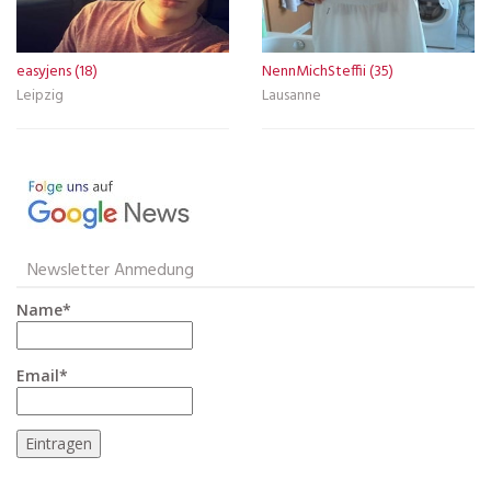
easyjens (18)
NennMichSteffii (35)
Leipzig
Lausanne
Newsletter Anmedung
Name*
Email*