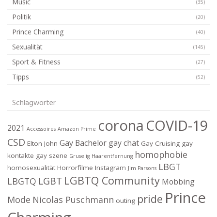
Music
(35)
Politik
(20)
Prince Charming
(40)
Sexualität
(145)
Sport & Fitness
(27)
Tipps
(52)
Schlagwörter
corona
COVID-19
2021
Accessoires
Amazon Prime
CSD
Gay Bachelor
gay chat
Elton John
Gay Cruising
gay
homophobie
kontakte
gay szene
Gruselig
Haarentfernung
LBGT
homosexualität
Horrorfilme
Instagram
Jim Parsons
LGBTQ Community
LGBT
LBGTQ
Mobbing
Prince
pride
Mode
Nicolas Puschmann
outing