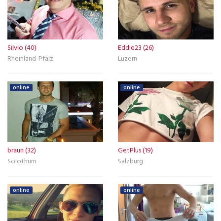
Silvio (40)
Eddie23 (26)
Rheinland-Pfalz
Luzern
online
online
braun (32)
GetPlus (19)
Solothurn
Salzburg
online
online