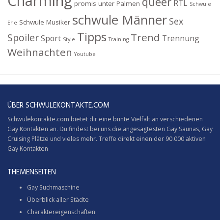
Charming
queer
RTL
promis unter Palmen
Schwule
schwule Männer
Sex
Schwule Musiker
Ehe
Tipps
Trend
Spoiler
Sport
Trennung
Style
Training
Weihnachten
Youtube
ÜBER SCHWULEKONTAKTE.COM
Schwulekontakte.com bietet dir eine bunte Vielfalt an verschiedenen
Gay Kontakten an. Du findest bei uns die angesagtesten Gay Saunas,
Gay
Cruising
Plätze und vieles mehr. Treffe direkt einen der 90.000 aktiven
Gay Kontakten
THEMENSEITEN
Gay Suchmaschine
Überblick aller Städte
Charaktereigenschaften