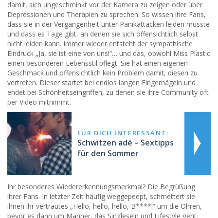
damit, sich ungeschminkt vor der Kamera zu zeigen oder über
Depressionen und Therapien zu sprechen. So wissen ihre Fans,
dass sie in der Vergangenheit unter Panikattacken leiden musste
und dass es Tage gibt, an denen sie sich offensichtlich selbst
nicht leiden kann. Immer wieder entsteht der sympathische
Eindruck „Ja, sie ist eine von uns!“… und das, obwohl Miss Plastic
einen besonderen Lebensstil pflegt. Sie hat einen eigenen
Geschmack und offensichtlich kein Problem damit, diesen zu
vertreten. Dieser startet bei endlos langen Fingernägeln und
endet bei Schönheitseingriffen, zu denen sie ihre Community oft
per Video mitnimmt.
FÜR DICH INTERESSANT:
Schwitzen adé – Sextipps
für den Sommer
Ihr besonderes Wiedererkennungsmerkmal? Die Begrüßung
ihrer Fans. In letzter Zeit häufig weggepeept, schmettert sie
ihnen ihr vertrautes „Hello, hello, hello, B****!“ um die Ohren,
bevor es dann um Männer, das Singlesein und Lifestyle geht.