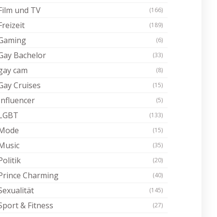
Film und TV
(166)
Freizeit
(189)
Gaming
(6)
Gay Bachelor
(33)
gay cam
(8)
Gay Cruises
(15)
Influencer
(5)
LGBT
(133)
Mode
(15)
Music
(35)
Politik
(20)
Prince Charming
(40)
Sexualität
(145)
Sport & Fitness
(27)