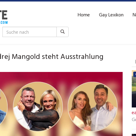
Home
Gay Lexikon
N
rej Mangold steht Ausstrahlung
ea
G