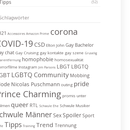
Tipps
(52)
Schlagwörter
corona
021
Accessoires
Amazon Prime
COVID-19
CSD
Gay Bachelor
Elton John
ay chat
Gay Cruising
gay kontakte
gay szene
Gruselig
homophobie
homosexualität
arentfernung
LBGT
LBGTQ
rrorfilme
Instagram
Jim Parsons
LGBTQ Community
GBT
Mobbing
pride
ode
Nicolas Puschmann
outing
Prince Charming
promis unter
queer
RTL
almen
Schwule Musiker
Schwule Ehe
chwule Männer
Spoiler
Sex
Sport
Tipps
Trend
Trennung
yle
Training