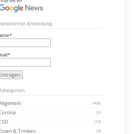
Newsletter Anmedung
ame*
mail*
Kategorien
Allgemein
(406)
Corona
(3)
CSD
(19)
Essen & Trinken
(4)