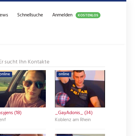
ews
Schnellsuche
Anmelden
KOSTENLOS
Er sucht Ihn Kontakte
online
online
syjens (18)
_GayAdonis_ (34)
enf
Koblenz am Rhein