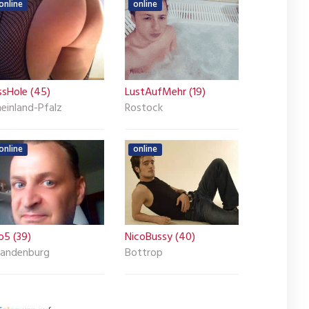
online
online
ssHole (45)
LustAufMehr (19)
einland-Pfalz
Rostock
online
online
o5 (39)
NicoBussy (40)
randenburg
Bottrop