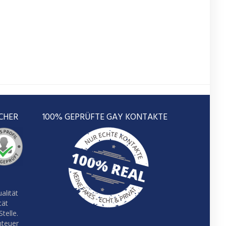
CHER
100% GEPRÜFTE GAY KONTAKTE
alität
tät
telle.
nteuer