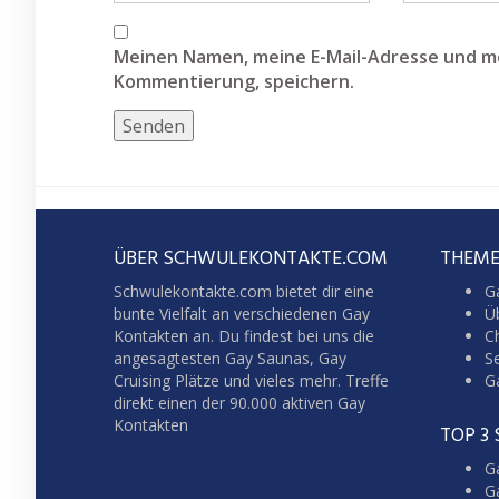
Meinen Namen, meine E-Mail-Adresse und me
Kommentierung, speichern.
ÜBER SCHWULEKONTAKTE.COM
THEME
Schwulekontakte.com bietet dir eine
G
bunte Vielfalt an verschiedenen Gay
Üb
Kontakten an. Du findest bei uns die
C
angesagtesten Gay Saunas,
Gay
S
Cruising
Plätze und vieles mehr. Treffe
G
direkt einen der 90.000 aktiven Gay
Kontakten
TOP 3
Ga
G