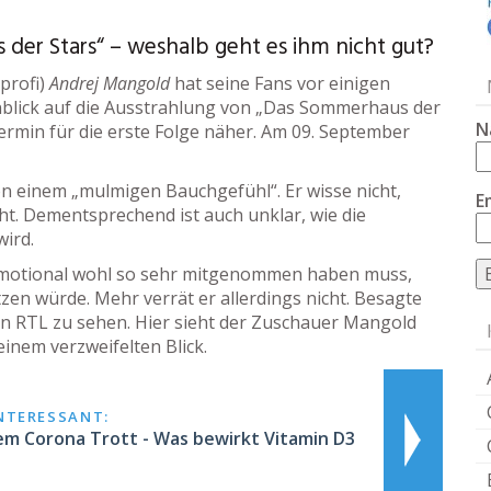
er Stars“ – weshalb geht es ihm nicht gut?
profi)
Andrej Mangold
hat seine Fans vor einigen
inblick auf die Ausstrahlung von „Das Sommerhaus der
N
Termin für die erste Folge näher. Am 09. September
 einem „mulmigen Bauchgefühl“. Er wisse nicht,
E
t. Dementsprechend ist auch unklar, wie die
ird.
hn emotional wohl so sehr mitgenommen haben muss,
tzen würde. Mehr verrät er allerdings nicht. Besagte
von RTL zu sehen. Hier sieht der Zuschauer Mangold
inem verzweifelten Blick.
INTERESSANT:
em Corona Trott - Was bewirkt Vitamin D3