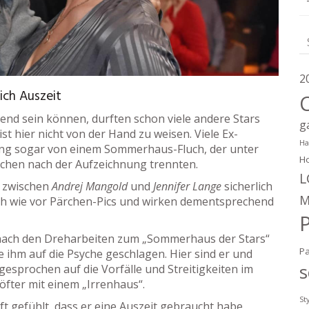
2
ich Auszeit
end sein können, durften schon viele andere Stars
g
st hier nicht von der Hand zu weisen. Viele Ex-
Ha
g sogar von einem Sommerhaus-Fluch, der unter
Ho
rchen nach der Aufzeichnung trennten.
L
g zwischen
Andrej Mangold
und
Jennifer Lange
sicherlich
M
ch wie vor Pärchen-Pics und wirken dementsprechend
h nach den Dreharbeiten zum „Sommerhaus der Stars“
P
ihm auf die Psyche geschlagen. Hier sind er und
s
ngesprochen auf die Vorfälle und Streitigkeiten im
fter mit einem „Irrenhaus“.
St
t gefühlt, dass er eine Auszeit gebraucht habe.