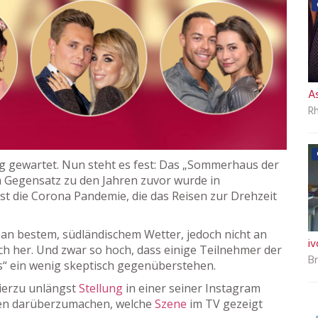
A
Rh
 gewartet. Nun steht es fest: Das „Sommerhaus der
Im Gegensatz zu den Jahren zuvor wurde in
st die Corona Pandemie, die das Reisen zur Drehzeit
t an bestem, südländischem Wetter, jedoch nicht an
iv
och her. Und zwar so hoch, dass einige Teilnehmer der
B
“ ein wenig skeptisch gegenüberstehen.
ierzu unlängst
Stellung
in einer seiner Instagram
nken darüberzumachen, welche
Szene
im TV gezeigt