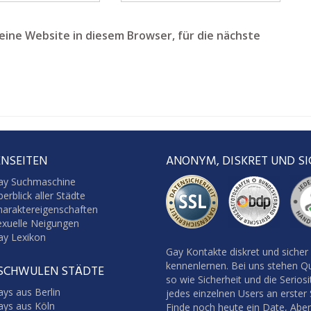
ine Website in diesem Browser, für die nächste
NSEITEN
ANONYM, DISKRET UND SI
ay Suchmaschine
erblick aller Städte
haraktereigenschaften
exuelle Neigungen
ay Lexikon
Gay Kontakte diskret und sicher
kennenlernen. Bei uns stehen Qu
 SCHWULEN STÄDTE
so wie Sicherheit und die Seriosi
ys aus Berlin
jedes einzelnen Users an erster S
ays aus Köln
Finde noch heute ein Date, Abe