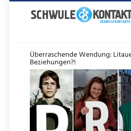
Skip
to
main
content
Überraschende Wendung: Litaue
Beziehungen?!