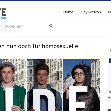
Home
Gay Lexikon
N
n nun doch für homosexuelle
H
H