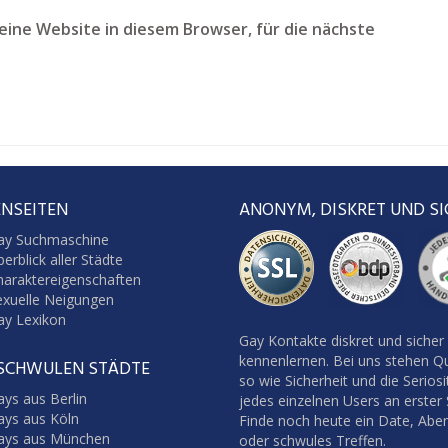
ine Website in diesem Browser, für die nächste
NSEITEN
ANONYM, DISKRET UND SI
ay Suchmaschine
erblick aller Städte
haraktereigenschaften
exuelle Neigungen
ay Lexikon
Gay Kontakte diskret und sicher
kennenlernen. Bei uns stehen Qu
 SCHWULEN STÄDTE
so wie Sicherheit und die Seriosi
ys aus Berlin
jedes einzelnen Users an erster S
ays aus Köln
Finde noch heute ein Date, Abe
ays aus München
oder schwules Treffen.