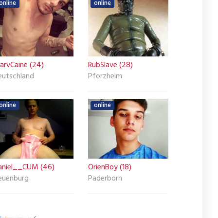
online
online
arvCaine (24)
RubSlave (28)
eutschland
Pforzheim
online
online
aniel__CUM (46)
OrienBoy (18)
euenburg
Paderborn