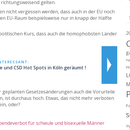
s richtungsweisend gelten.
ten nicht vergessen werden, dass auch in der EU noch
mten EU-Raum beispielsweise nur in knapp der Hälfte
2
 politischen Kurs, dass auch die homophobsten Länder
g
Ha
INTERESSANT:
e und CSD Hot Spots in Köln geräumt !
Ho
L
M
er geplanten Gesetzesänderungen auch die Vorurteile
, ist durchaus hoch. Etwas, das nicht mehr verboten
ein, oder?
P
s
pendeverbot für schwule und bisexuelle Männer
St