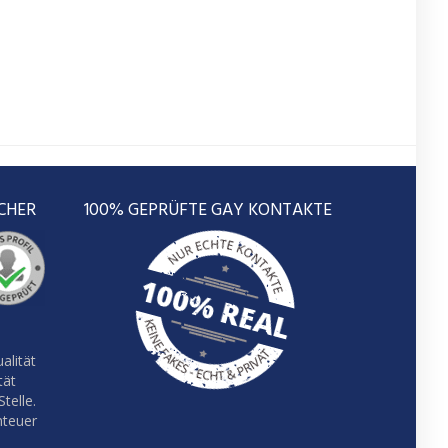
CHER
100% GEPRÜFTE GAY KONTAKTE
alität
tät
telle.
nteuer