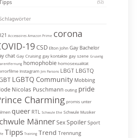
Tipps
(52)
Schlagwörter
corona
021
Accessoires
Amazon Prime
COVID-19
CSD
Gay Bachelor
Elton John
ay chat
Gay Cruising
gay kontakte
gay szene
Gruselig
homophobie
homosexualität
arentfernung
LBGT
LBGTQ
rrorfilme
Instagram
Jim Parsons
LGBTQ Community
GBT
Mobbing
pride
ode
Nicolas Puschmann
outing
Prince Charming
promis unter
queer
RTL
almen
Schwule Musiker
Schwule Ehe
chwule Männer
Spoiler
Sex
Sport
Tipps
Trend
Trennung
yle
Training