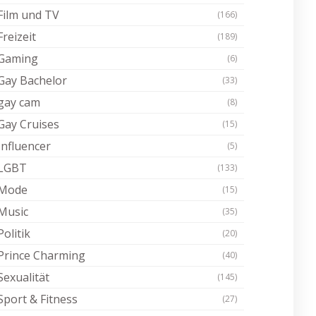
Film und TV
(166)
Freizeit
(189)
Gaming
(6)
Gay Bachelor
(33)
gay cam
(8)
Gay Cruises
(15)
Influencer
(5)
LGBT
(133)
Mode
(15)
Music
(35)
Politik
(20)
Prince Charming
(40)
Sexualität
(145)
Sport & Fitness
(27)