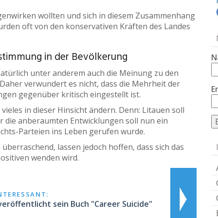
egenwirken wollten und sich in diesem Zusammenhang
wurden oft von den konservativen Kräften des Landes
ndstimmung in der Bevölkerung
N
 natürlich unter anderem auch die Meinung zu den
aher verwundert es nicht, dass die Mehrheit der
E
n gegenüber kritisch eingestellt ist.
ieles in dieser Hinsicht ändern. Denn: Litauen soll
ür die anberaumten Entwicklungen soll nun ein
echts-Parteien ins Leben gerufen wurde.
n
überraschend, lassen jedoch hoffen, dass sich das
ositiven wenden wird.
INTERESSANT:
z veröffentlicht sein Buch "Career Suicide"