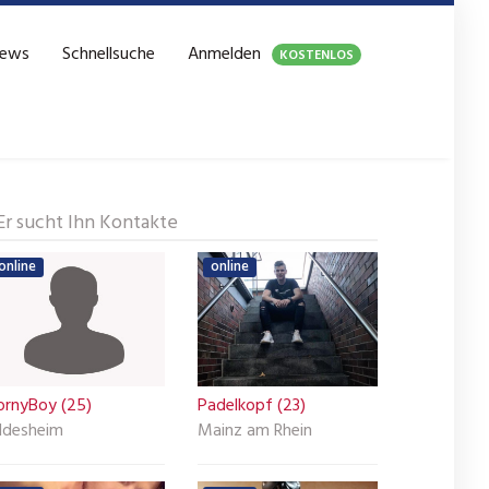
ews
Schnellsuche
Anmelden
KOSTENLOS
Er sucht Ihn Kontakte
online
online
ornyBoy (25)
Padelkopf (23)
ildesheim
Mainz am Rhein