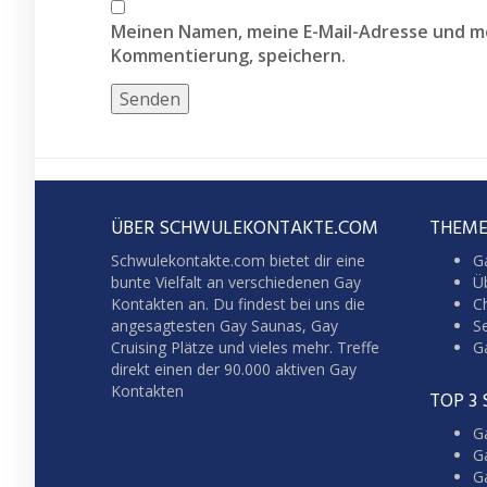
Meinen Namen, meine E-Mail-Adresse und me
Kommentierung, speichern.
ÜBER SCHWULEKONTAKTE.COM
THEME
Schwulekontakte.com bietet dir eine
G
bunte Vielfalt an verschiedenen Gay
Üb
Kontakten an. Du findest bei uns die
C
angesagtesten Gay Saunas,
Gay
S
Cruising
Plätze und vieles mehr. Treffe
G
direkt einen der 90.000 aktiven Gay
Kontakten
TOP 3
Ga
G
G