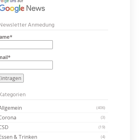
Newsletter Anmedung
ame*
mail*
Kategorien
Allgemein
(406)
Corona
(3)
CSD
(19)
Essen & Trinken
(4)